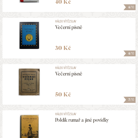
40 Kč
6
/10
HÁLEK VÍTĚZSLAV
Večerní písně
30 Kč
6
/10
HÁLEK VÍTĚZSLAV
Večerní písně
50 Kč
7
/10
HÁLEK VÍTĚZSLAV
Poldík rumař a jiné povídky