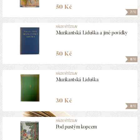
50 Kč
7
/10
HÁLEK VÍTĚZSLAV
Muzikantská Liduška a jiné povídky
50 Kč
8
/10
HÁLEK VÍTĚZSLAV
Muzikantská Liduška
30 Kč
8
/10
HÁLEK VÍTĚZSLAV
Pod pustým kopcem