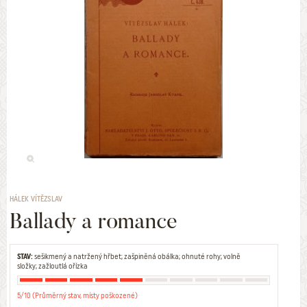
HÁLEK VÍTĚZSLAV
Ballady a romance
STAV:
sešikmený a natržený hřbet; zašpiněná obálka; ohnuté rohy; volně
složky; zažloutlá ořízka
5/10 (Průměrný stav, místy poškozené)