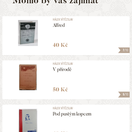
Mohlo by vás zajímat
HÁLEK VÍTĚZSLAV
Alfred
40 Kč
7
/10
HÁLEK VÍTĚZSLAV
V přírodě
50 Kč
5
/10
HÁLEK VÍTĚZSLAV
Pod pustým kopcem