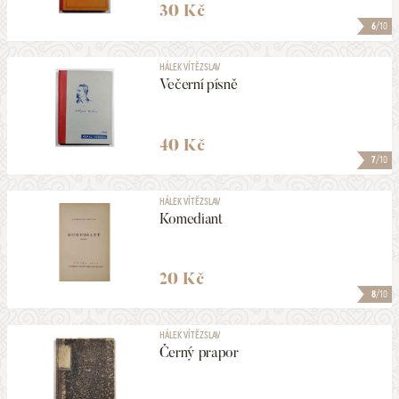
30 Kč
6
/10
HÁLEK VÍTĚZSLAV
Večerní písně
40 Kč
7
/10
HÁLEK VÍTĚZSLAV
Komediant
20 Kč
8
/10
HÁLEK VÍTĚZSLAV
Černý prapor