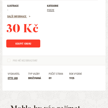
ILUSTRACE
KATEGORIE
-
POEZIE
DALŠÍ INFORMACE
30 Kč
KOUPIT KNIHU
PRO MĚ NEZOBRAZOVAT
VYDAVATEL
TYP VAZBY
POČET STRAN
ROK VYDÁNÍ
OTTO JAN
BROŽOVANÁ
89
1925