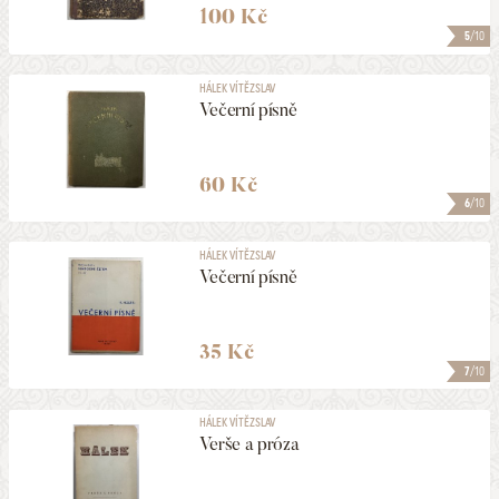
100 Kč
5
/10
HÁLEK VÍTĚZSLAV
Večerní písně
60 Kč
6
/10
HÁLEK VÍTĚZSLAV
Večerní písně
35 Kč
7
/10
HÁLEK VÍTĚZSLAV
Verše a próza