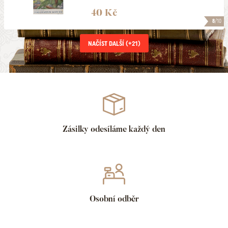
40 Kč
8
/10
NAČÍST DALŠÍ (+
21
)
Zásilky odesíláme každý den
Osobní odběr