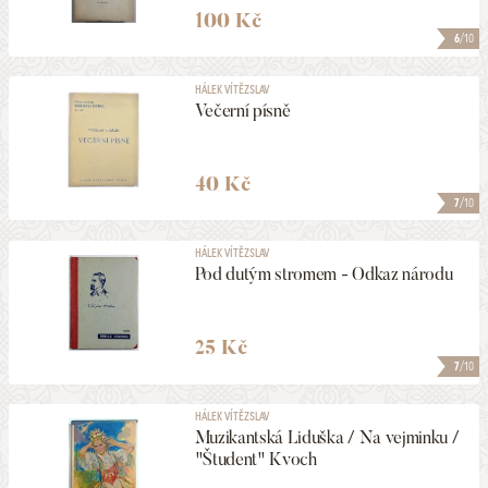
100 Kč
6
/10
HÁLEK VÍTĚZSLAV
Večerní písně
40 Kč
7
/10
HÁLEK VÍTĚZSLAV
Pod dutým stromem - Odkaz národu
25 Kč
7
/10
HÁLEK VÍTĚZSLAV
Muzikantská Liduška / Na vejminku /
"Študent" Kvoch