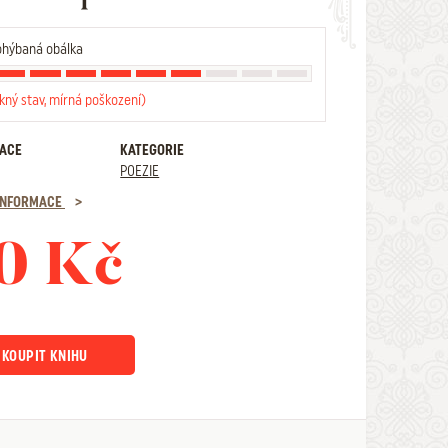
hýbaná obálka
kný stav, mírná poškození)
RACE
KATEGORIE
POEZIE
 INFORMACE
0 Kč
KOUPIT KNIHU