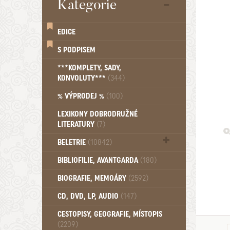
Kategorie
EDICE
S PODPISEM
***KOMPLETY, SADY,
KONVOLUTY***
(344)
% VÝPRODEJ %
(100)
LEXIKONY DOBRODRUŽNÉ
LITERATURY
(7)
BELETRIE
(10842)
Beletrie - Historická (1388)
BIBLIOFILIE, AVANTGARDA
(180)
Beletrie - Humoristické (501)
BIOGRAFIE, MEMOÁRY
(2592)
Beletrie - Povídky (1758)
Beletrie - Thrillery, krimi (1179)
CD, DVD, LP, AUDIO
(147)
Beletrie - Válečné romány (489)
Beletrie - Ženské a dívčí romány
CESTOPISY, GEOGRAFIE, MÍSTOPIS
(2209)
(1522)