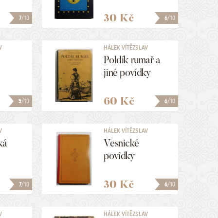
30 Kč
7
/10
6
/10
V
HÁLEK VÍTĚZSLAV
Poldík rumař a
jiné povídky
60 Kč
5
/10
6
/10
V
HÁLEK VÍTĚZSLAV
ká
Vesnické
povídky
30 Kč
7
/10
6
/10
V
HÁLEK VÍTĚZSLAV