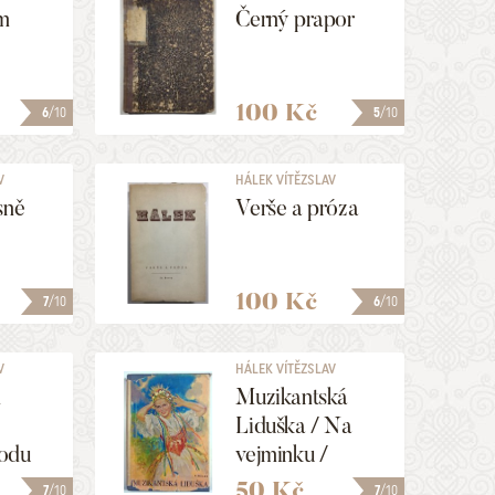
m
Černý prapor
100 Kč
6
/10
5
/10
V
HÁLEK VÍTĚZSLAV
sně
Verše a próza
100 Kč
7
/10
6
/10
V
HÁLEK VÍTĚZSLAV
m
Muzikantská
Liduška / Na
odu
vejminku /
"Študent" Kvoch
50 Kč
7
/10
7
/10