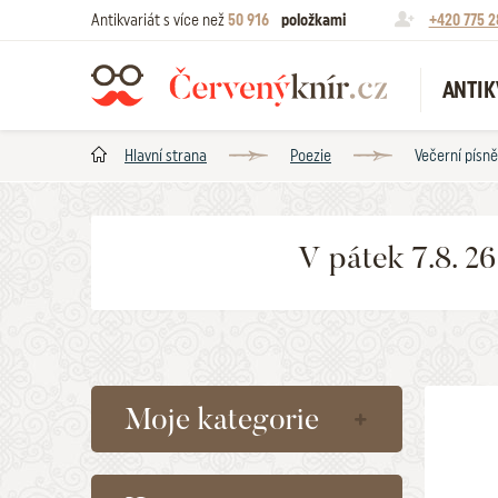
Antikvariát s více než
50 916
položkami
+420 775 2
ANTIK
Hlavní strana
Poezie
Večerní písně
V pátek 7.8. 2
Moje kategorie