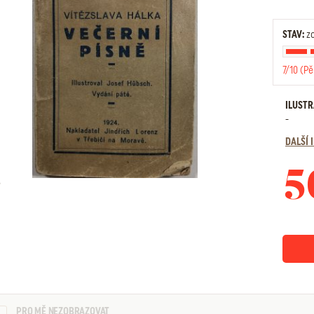
STAV:
zo
7/10 (Pě
ILUST
-
DALŠÍ
5
PRO MĚ NEZOBRAZOVAT