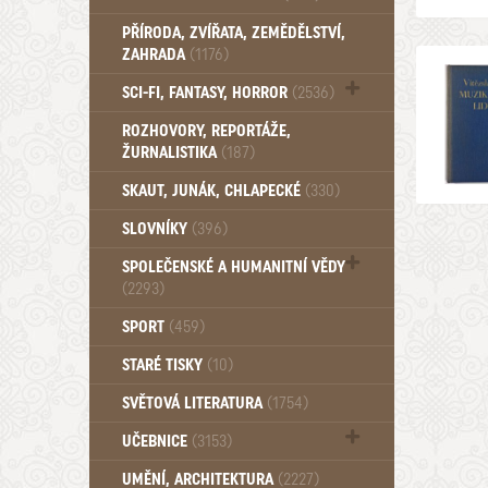
PŘÍRODA, ZVÍŘATA, ZEMĚDĚLSTVÍ,
ZAHRADA
(1176)
SCI-FI, FANTASY, HORROR
(2536)
UFO (14)
ROZHOVORY, REPORTÁŽE,
ŽURNALISTIKA
(187)
SKAUT, JUNÁK, CHLAPECKÉ
(330)
SLOVNÍKY
(396)
SPOLEČENSKÉ A HUMANITNÍ VĚDY
(2293)
Pedagogika (191)
SPORT
(459)
Filozofie, sociologie (859)
STARÉ TISKY
(10)
Psychologie a osobní rozvoj (762)
SVĚTOVÁ LITERATURA
(1754)
UČEBNICE
(3153)
Učebnice - Jazykové (1297)
UMĚNÍ, ARCHITEKTURA
(2227)