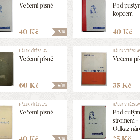
Večerní písně
Pod pustý
kopcem
40 Kč
40 Kč
7
/10
HÁLEK VÍTĚZSLAV
HÁLEK VÍTĚZSLA
Večerní písně
Večerní pí
60 Kč
35 Kč
6
/10
HÁLEK VÍTĚZSLAV
HÁLEK VÍTĚZSLA
Večerní písně
Pod dutý
stromem -
Odkaz nár
40 Kč
25 Kč
7
/10