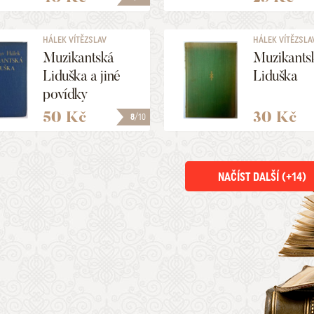
HÁLEK VÍTĚZSLAV
HÁLEK VÍTĚZSLA
Muzikantská
Muzikants
Liduška a jiné
Liduška
povídky
50 Kč
30 Kč
8
/10
NAČÍST DALŠÍ (+
14
)