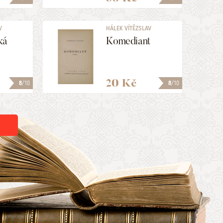
V
HÁLEK VÍTĚZSLAV
ká
Komediant
20 Kč
8
/10
8
/10