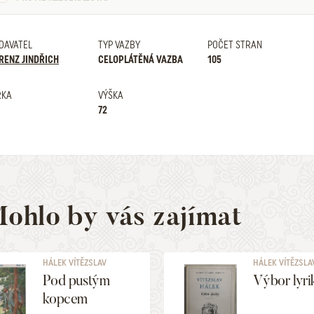
DAVATEL
TYP VAZBY
POČET STRAN
RENZ JINDŘICH
CELOPLÁTĚNÁ VAZBA
105
ŘKA
VÝŠKA
72
ohlo by vás zajímat
HÁLEK VÍTĚZSLAV
HÁLEK VÍTĚZSLA
Pod pustým
Výbor lyri
kopcem