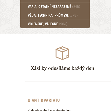
Učebnice - SŠ (789)
VARIA, OSTATNÍ NEZAŘAZENÉ
(345)
Učebnice - VŠ (259)
Učebnice - ZŠ (556)
VĚDA, TECHNIKA, PRŮMYSL
(778)
Učebnice - Ostatní (499)
VOJENSKÉ, VÁLEČNÉ
(906)
Zásilky odesíláme každý den
O ANTIKVARIÁTU