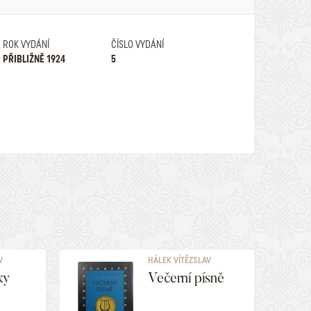
ROK VYDÁNÍ
ČÍSLO VYDÁNÍ
PŘIBLIŽNĚ 1924
5
V
HÁLEK VÍTĚZSLAV
ky
Večerní písně