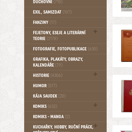
DUCHOVNÍ
(710)
Okultismus (110)
EXIL, SAMIZDAT
(107)
Záhady (105)
FANZINY
(17)
FEJETONY, ESEJE A LITERÁRNÍ
TEORIE
(2178)
Citáty, aforismy, snáře, přísloví,
FOTOGRAFIE, FOTOPUBLIKACE
(630)
afirmace (106)
GRAFIKA, PLAKÁTY, OBRAZY,
KALENDÁŘE
(79)
HISTORIE
(4306)
Mytologie, Mýty, Báje, Pověsti (203)
HUMOR
(577)
KÁJA SAUDEK
(20)
KOMIKS
(632)
Komiks - Čtyřlístek (234)
KOMIKS - MANGA
(2)
Komiks - Ostatní (180)
KUCHAŘKY, HOBBY, RUČNÍ PRÁCE,