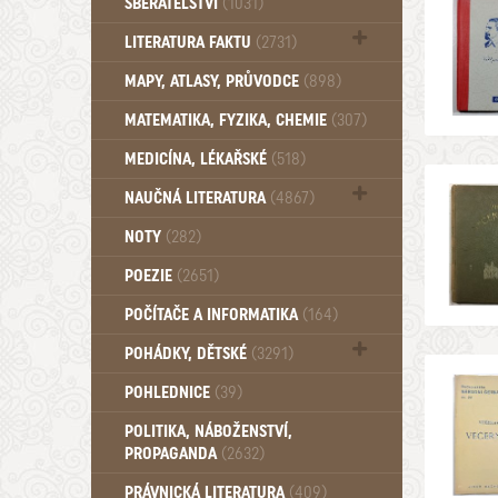
SBĚRATELSTVÍ
(1031)
Dům a byt (102)
LITERATURA FAKTU
(2731)
Katalogy (503)
MAPY, ATLASY, PRŮVODCE
(898)
MATEMATIKA, FYZIKA, CHEMIE
(307)
MEDICÍNA, LÉKAŘSKÉ
(518)
NAUČNÁ LITERATURA
(4867)
Zdraví a zdraví životní styl (510)
NOTY
(282)
POEZIE
(2651)
POČÍTAČE A INFORMATIKA
(164)
POHÁDKY, DĚTSKÉ
(3291)
Pro děti a mládež (2887)
POHLEDNICE
(39)
Pohádky, Dětské - Do roku 1948 (175)
POLITIKA, NÁBOŽENSTVÍ,
Pohádky, Dětské - Od roku 1949 (257)
PROPAGANDA
(2632)
PRÁVNICKÁ LITERATURA
(409)