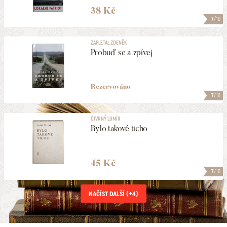
38 Kč
7
/10
ZAPLETAL ZDENĚK
Probuď se a zpívej
Rezervováno
7
/10
ČIVRNÝ LUMÍR
Bylo takové ticho
45 Kč
7
/10
NAČÍST DALŠÍ (+
4
)