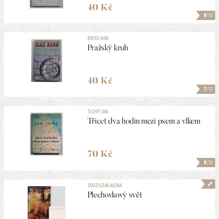
40 Kč
8
/10
BROD MAX
Pražský kruh
40 Kč
7
/10
TICHÝ JAN
Třicet dva hodin mezi psem a vlkem
70 Kč
8
/10
SVOZILOVÁ ALENA
Plechovkový svět