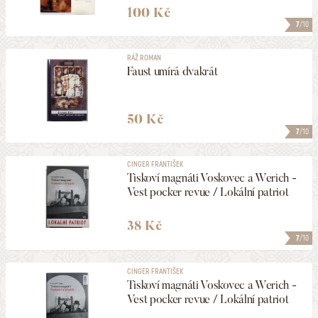
100 Kč
7
/10
RÁŽ ROMAN
Faust umírá dvakrát
50 Kč
7
/10
CINGER FRANTIŠEK
Tiskoví magnáti Voskovec a Werich -
Vest pocker revue / Lokální patriot
38 Kč
7
/10
CINGER FRANTIŠEK
Tiskoví magnáti Voskovec a Werich -
Vest pocker revue / Lokální patriot