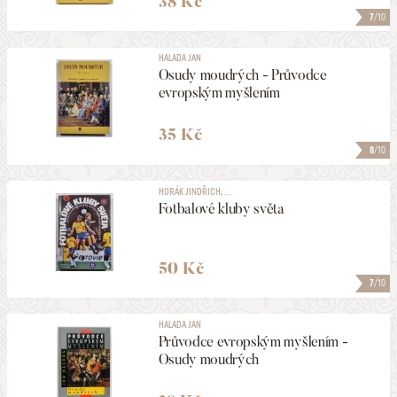
38 Kč
7
/10
HALADA JAN
Osudy moudrých - Průvodce
evropským myšlením
35 Kč
8
/10
HORÁK JINDŘICH, ...
Fotbalové kluby světa
50 Kč
7
/10
HALADA JAN
Průvodce evropským myšlením -
Osudy moudrých