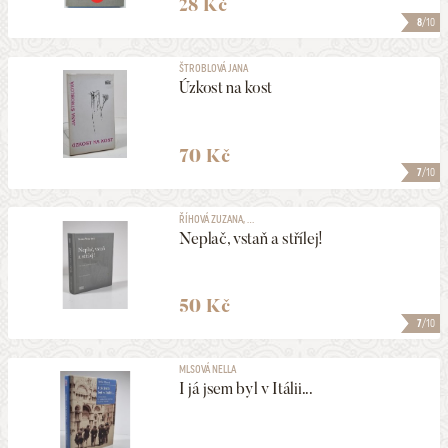
28 Kč
8
/10
ŠTROBLOVÁ JANA
Úzkost na kost
70 Kč
7
/10
ŘÍHOVÁ ZUZANA, ...
Neplač, vstaň a střílej!
50 Kč
7
/10
MLSOVÁ NELLA
I já jsem byl v Itálii...