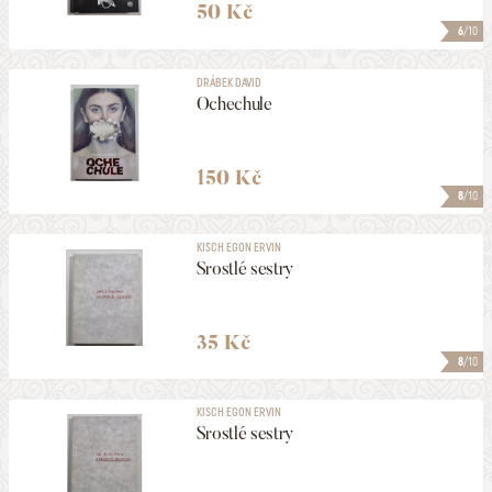
50 Kč
6
/10
DRÁBEK DAVID
Ochechule
150 Kč
8
/10
KISCH EGON ERVIN
Srostlé sestry
35 Kč
8
/10
KISCH EGON ERVIN
Srostlé sestry