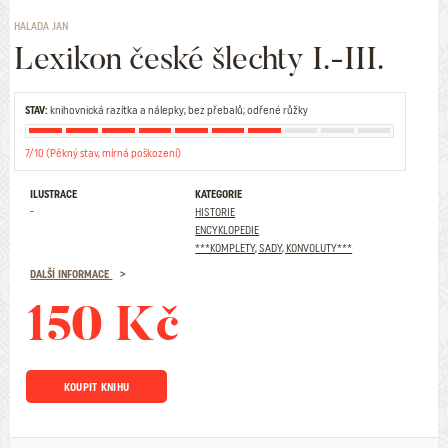
HALADA JAN
Lexikon české šlechty I.-III.
STAV:
knihovnická razítka a nálepky; bez přebalů; odřené růžky
7/10 (Pěkný stav, mírná poškození)
ILUSTRACE
KATEGORIE
-
HISTORIE
ENCYKLOPEDIE
***KOMPLETY, SADY, KONVOLUTY***
DALŠÍ INFORMACE
150 Kč
KOUPIT KNIHU