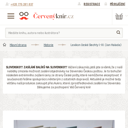
+420 775 281 837
REGISTRACE
PŘIHLÁŠENÍ
Hlavní strana
Historie
Lexikon české šlechty I.-III. (Jan Halada)
SLOVENSKO!!! ZASÍLÁNÍ BALÍKŮ NA SLOVENSKO!!!
Vážení zákazníci, jistě jste si všimli, že z naší
nabídky zmizela možnost zaslání objednávky na Slovensko Českou poštou. Je to bohužel
následek extrémního zvýšení ceny ze strany České pošty, které nemůžeme akceptovat. V
současnosti řešíme spolupráci s některým z ostatních dopravců. Aktuálně je možné tedy
většinu naší produkce zakoupit přes Aukro, které zprostředkovává zasílání na Slovensko.
Děkujeme za pochopení. Váš Červený knír