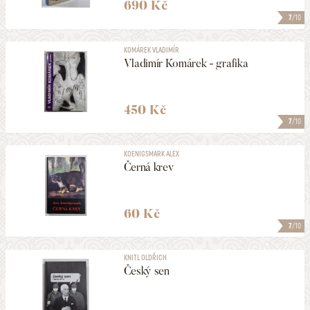
690 Kč
7
/10
KOMÁREK VLADIMÍR
Vladimír Komárek - grafika
450 Kč
7
/10
KOENIGSMARK ALEX
Černá krev
60 Kč
7
/10
KNITL OLDŘICH
Český sen