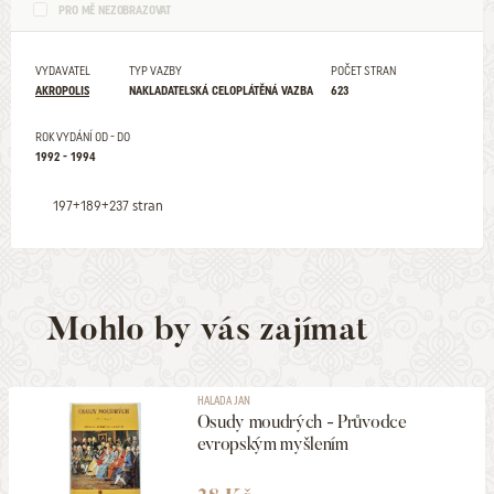
PRO MĚ NEZOBRAZOVAT
VYDAVATEL
TYP VAZBY
POČET STRAN
AKROPOLIS
NAKLADATELSKÁ CELOPLÁTĚNÁ VAZBA
623
ROK VYDÁNÍ OD - DO
1992 - 1994
197+189+237 stran
Mohlo by vás zajímat
HALADA JAN
Osudy moudrých - Průvodce
evropským myšlením