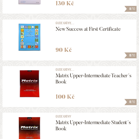
130 Kč
8
/10
GUDE KATHY, ...
New Success at First Certificate
90 Kč
8
/10
GUDE KATHY, ...
Matrix Upper-Intermediate Teacher´s
Book
100 Kč
8
/10
GUDE KATHY
Matrix Upper-Intermediate Student´s
Book