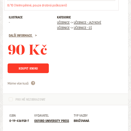
8/10 (Velmi pěkné, pouze drobná poškození)
ILUSTRACE
KATEGORIE
-
UČEBNICE
->
UČEBNICE - JAZYKOVÉ
UČEBNICE
->
UČEBNICE - SŠ
DALŠÍ INFORMACE
90 Kč
KOUPIT KNIHU
Máme více kusů
PRO MĚ NEZOBRAZOVAT
ISBN
VYDAVATEL
TYP VAZBY
0-19-436958-7
OXFORD UNIVERSITY PRESS
BROŽOVANÁ