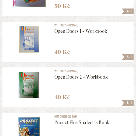
50 Kč
9
/10
WHITNEY NORMAN, ...
Open Doors 1 - Workbook
40 Kč
7
/10
WHITNEY NORMAN, ...
Open Doors 2 - Workbook
40 Kč
8
/10
HUTCHINSON TOM
Project Plus Student´s Book