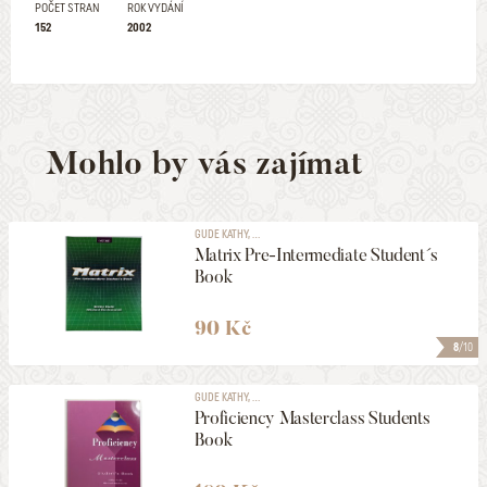
POČET STRAN
ROK VYDÁNÍ
152
2002
Mohlo by vás zajímat
GUDE KATHY, ...
Matrix Pre-Intermediate Student´s
Book
90 Kč
8
/10
GUDE KATHY, ...
Proficiency Masterclass Students
Book