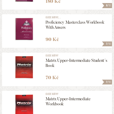
180 Kč
8
/10
GUDE KATHY, ...
Proficiency Masterclass Workbook
With Ansers
90 Kč
7
/10
GUDE KATHY
Matrix Upper-Intermediate Student´s
Book
70 Kč
7
/10
GUDE KATHY
Matrix Upper-Intermediate
Workbook