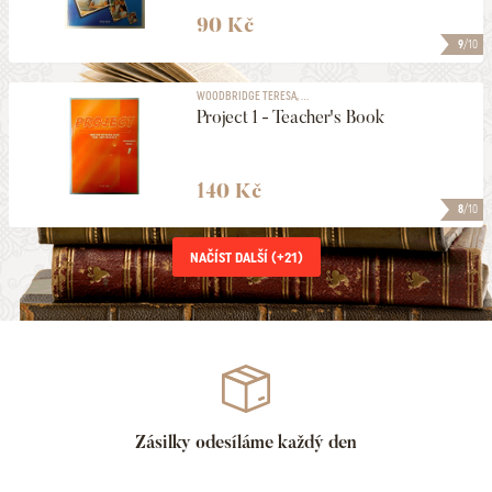
90 Kč
9
/10
WOODBRIDGE TERESA, ...
Project 1 - Teacher's Book
140 Kč
8
/10
NAČÍST DALŠÍ (+
21
)
Zásilky odesíláme každý den