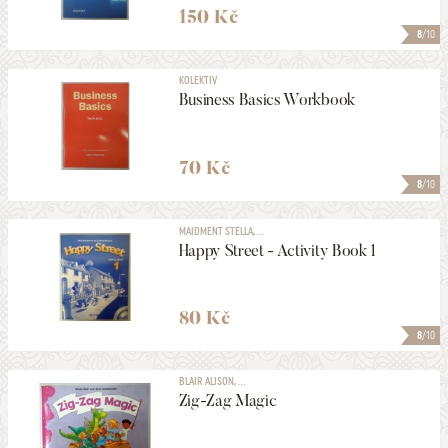
150 Kč
8
/10
KOLEKTIV
Business Basics Workbook
70 Kč
8
/10
MAIDMENT STELLA, ...
Happy Street - Activity Book 1
80 Kč
8
/10
BLAIR ALISON, ...
Zig-Zag Magic