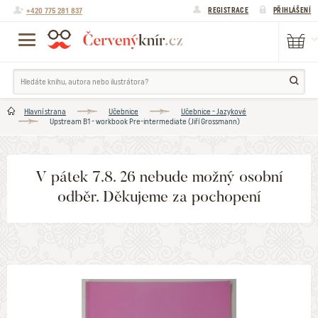
+420 775 281 837
REGISTRACE
PŘIHLÁŠENÍ
Hlavní strana
Učebnice
Učebnice - Jazykové
Upstream B1 - workbook Pre-intermediate (Jiří Grossmann)
V pátek 7.8. 26 nebude možný osobní
odběr. Děkujeme za pochopení