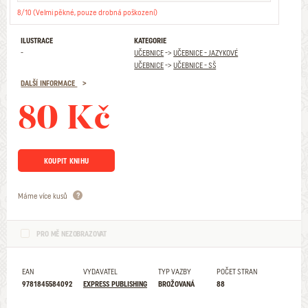
8/10 (Velmi pěkné, pouze drobná poškození)
ILUSTRACE
KATEGORIE
-
UČEBNICE
->
UČEBNICE - JAZYKOVÉ
UČEBNICE
->
UČEBNICE - SŠ
DALŠÍ INFORMACE
80 Kč
KOUPIT KNIHU
Máme více kusů
PRO MĚ NEZOBRAZOVAT
EAN
VYDAVATEL
TYP VAZBY
POČET STRAN
9781845584092
EXPRESS PUBLISHING
BROŽOVANÁ
88