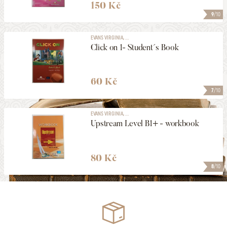
150 Kč
9
/10
EVANS VIRGINIA, ...
Click on 1- Student´s Book
60 Kč
7
/10
EVANS VIRGINIA, ...
Upstream Level B1+ - workbook
80 Kč
8
/10