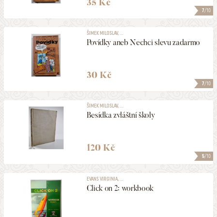
35 Kč
7
/10
ŠIMEK MILOSLAV, ...
Povídky aneb Nechci slevu zadarmo
30 Kč
7
/10
ŠIMEK MILOSLAV, ...
Besídka zvláštní školy
120 Kč
5
/10
EVANS VIRGINIA, ...
Click on 2: workbook