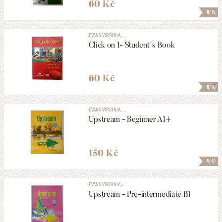
60 Kč
8
/10
EVANS VIRGINIA, ...
Click on 1- Student´s Book
60 Kč
8
/10
EVANS VIRGINIA, ...
Upstream - Beginner A1+
150 Kč
9
/10
EVANS VIRGINIA, ...
Upstream - Pre-intermediate B1