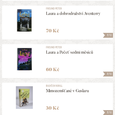
FREUND PETER
Laura a dobrodružství Aventerry
70 Kč
7
/10
FREUND PETER
Laura a Pečeť sedmi měsíců
60 Kč
7
/10
BULYČOV KIRILL
Mimozemšťané v Guslaru
30 Kč
7
/10