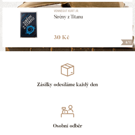
VONNEGUT KURT JR.
Sirény z Titanu
30 Kč
6
/10
Zásilky odesíláme každý den
Osobní odběr