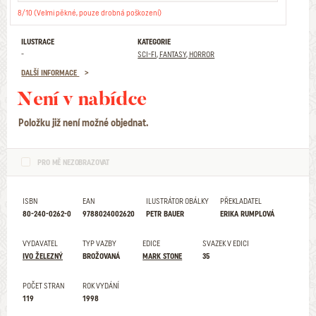
8/10 (Velmi pěkné, pouze drobná poškození)
ILUSTRACE
KATEGORIE
-
SCI-FI, FANTASY, HORROR
DALŠÍ INFORMACE
Není v nabídce
Položku již není možné objednat.
PRO MĚ NEZOBRAZOVAT
ISBN
EAN
ILUSTRÁTOR OBÁLKY
PŘEKLADATEL
80-240-0262-0
9788024002620
PETR BAUER
ERIKA RUMPLOVÁ
VYDAVATEL
TYP VAZBY
EDICE
SVAZEK V EDICI
IVO ŽELEZNÝ
BROŽOVANÁ
MARK STONE
35
POČET STRAN
ROK VYDÁNÍ
119
1998