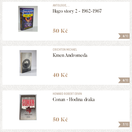
ANTOLOGIE, ...
Hugo story 2 - 1962-1967
50 Kč
6
/10
CRICHTON MICHAEL
Kmen Andromeda
40 Kč
6
/10
HOWARD ROBERT ERVIN
Conan - Hodina draka
50 Kč
7
/10