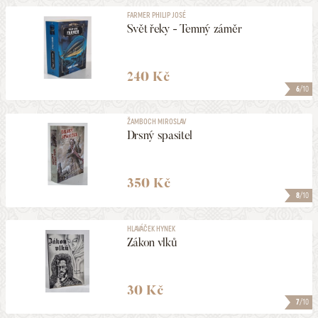
FARMER PHILIP JOSÉ
Svět řeky - Temný záměr
240 Kč
6
/10
ŽAMBOCH MIROSLAV
Drsný spasitel
350 Kč
8
/10
HLAVÁČEK HYNEK
Zákon vlků
30 Kč
7
/10