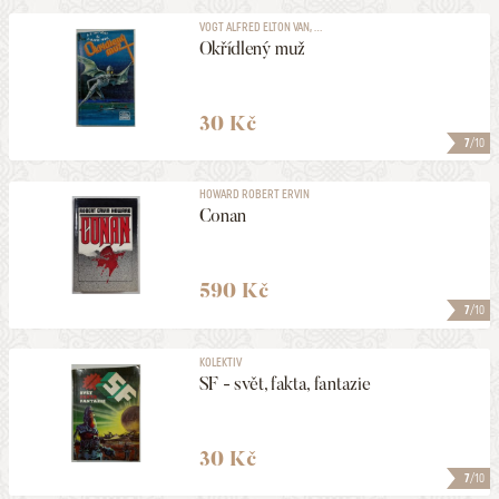
VOGT ALFRED ELTON VAN, ...
Okřídlený muž
30 Kč
7
/10
HOWARD ROBERT ERVIN
Conan
590 Kč
7
/10
KOLEKTIV
SF - svět, fakta, fantazie
30 Kč
7
/10