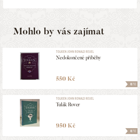
Mohlo by vás zajímat
TOLKIEN JOHN RONALD REUEL
Nedokončené příběhy
550 Kč
8
/10
TOLKIEN JOHN RONALD REUEL
Tulák Rover
950 Kč
8
/10