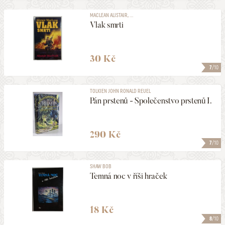
MACLEAN ALISTAIR, ...
Vlak smrti
30 Kč
7
/10
TOLKIEN JOHN RONALD REUEL
Pán prstenů - Společenstvo prstenů I.
290 Kč
7
/10
SHAW BOB
Temná noc v říši hraček
18 Kč
8
/10