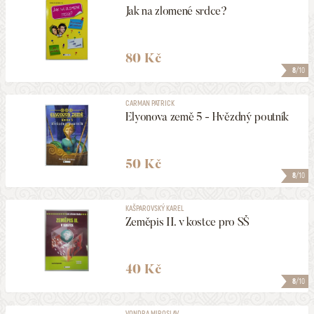
Jak na zlomené srdce?
80 Kč
8
/10
CARMAN PATRICK
Elyonova země 5 - Hvězdný poutník
50 Kč
8
/10
KAŠPAROVSKÝ KAREL
Zeměpis II. v kostce pro SŠ
40 Kč
8
/10
VONDRA MIROSLAV