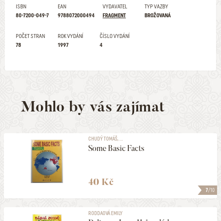
ISBN
EAN
VYDAVATEL
TYP VAZBY
80-7200-049-7
9788072000494
FRAGMENT
BROŽOVANÁ
POČET STRAN
ROK VYDÁNÍ
ČÍSLO VYDÁNÍ
78
1997
4
Mohlo by vás zajímat
CHUDÝ TOMÁŠ, ...
Some Basic Facts
40 Kč
7
/10
RODDAOVÁ EMILY