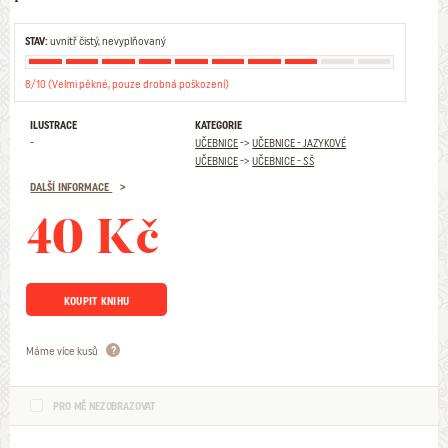
STAV:
uvnitř čistý, nevyplňovaný
8/10 (Velmi pěkné, pouze drobná poškození)
ILUSTRACE
KATEGORIE
-
UČEBNICE
->
UČEBNICE - JAZYKOVÉ
UČEBNICE
->
UČEBNICE - SŠ
DALŠÍ INFORMACE
40 Kč
KOUPIT KNIHU
Máme více kusů
PRO MĚ NEZOBRAZOVAT