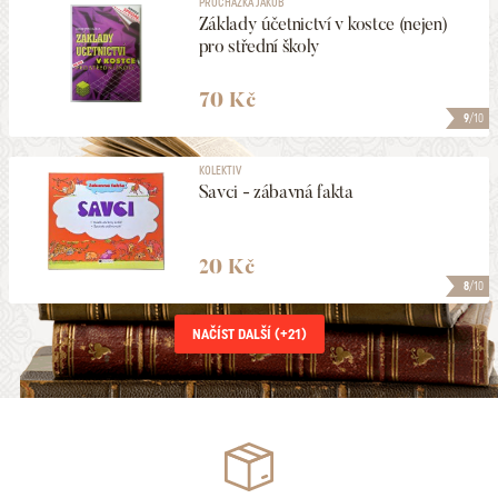
PROCHÁZKA JAKUB
Základy účetnictví v kostce (nejen)
pro střední školy
70 Kč
9
/10
KOLEKTIV
Savci - zábavná fakta
20 Kč
8
/10
NAČÍST DALŠÍ (+
21
)