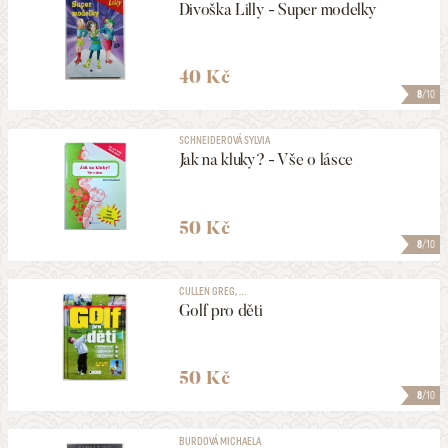
Divoška Lilly - Super modelky
40 Kč
8
/10
SCHNEIDEROVÁ SYLVIA
Jak na kluky? - Vše o lásce
50 Kč
8
/10
CULLEN GREG, ...
Golf pro děti
50 Kč
8
/10
BURDOVÁ MICHAELA