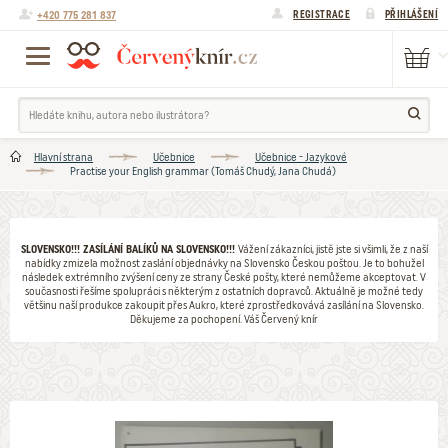
+420 775 281 837
REGISTRACE
PŘIHLÁŠENÍ
Hlavní strana
Učebnice
Učebnice - Jazykové
Practise your English grammar (Tomáš Chudý, Jana Chudá)
SLOVENSKO!!! ZASÍLÁNÍ BALÍKŮ NA SLOVENSKO!!!
Vážení zákazníci, jistě jste si všimli, že z naší
nabídky zmizela možnost zaslání objednávky na Slovensko Českou poštou. Je to bohužel
následek extrémního zvýšení ceny ze strany České pošty, které nemůžeme akceptovat. V
současnosti řešíme spolupráci s některým z ostatních dopravců. Aktuálně je možné tedy
většinu naší produkce zakoupit přes Aukro, které zprostředkovává zasílání na Slovensko.
Děkujeme za pochopení. Váš Červený knír