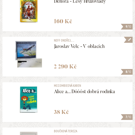
Deltora - Lesy Hrůzovlády
160 Kč
9
/10
NEFF ONDŘEJ, ...
Jaroslav Velc - V oblacích
2 290 Kč
8
/10
MCCOMBIEOVÁ KAREN
Alice a... Dóóóst dobrá rodinka
38 Kč
7
/10
BOUČKOVÁ TEREZA