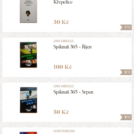
Křepelice
30 Kč
7
/10
LORD GABRIELLE
Spiknutí 365 - Říjen
100 Kč
8
/10
LORD GABRIELLE
Spiknutí 365 - Srpen
50 Kč
8
/10
GEHM FRANZISKA