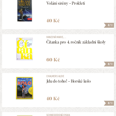
Volání sirény - Prokletí
40 Kč
8
/10
HANZOVÁ MARIE, ...
Čítanka pro 4. ročník základní školy
60 Kč
8
/10
CHALMERS ALDIE
Jdu do toho! - Horské kolo
40 Kč
8
/10
SCHNEIDEROVÁ SYLVIA