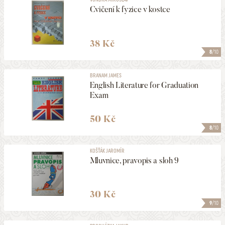
Cvičení k fyzice v kostce
38 Kč
8
/10
BRANAM JAMES
English Literature for Graduation
Exam
50 Kč
8
/10
KOŠŤÁK JAROMÍR
Mluvnice, pravopis a sloh 9
30 Kč
9
/10