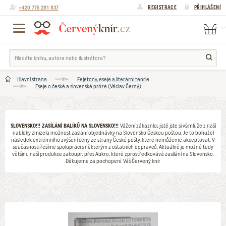
+420 775 281 837
REGISTRACE
PŘIHLÁŠENÍ
Hlavní strana
Fejetony, eseje a literární teorie
Eseje o české a slovenské próze (Václav Černý)
SLOVENSKO!!! ZASÍLÁNÍ BALÍKŮ NA SLOVENSKO!!!
Vážení zákazníci, jistě jste si všimli, že z naší
nabídky zmizela možnost zaslání objednávky na Slovensko Českou poštou. Je to bohužel
následek extrémního zvýšení ceny ze strany České pošty, které nemůžeme akceptovat. V
současnosti řešíme spolupráci s některým z ostatních dopravců. Aktuálně je možné tedy
většinu naší produkce zakoupit přes Aukro, které zprostředkovává zasílání na Slovensko.
Děkujeme za pochopení. Váš Červený knír