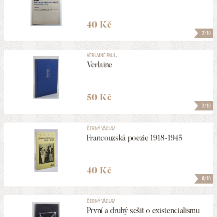
40 Kč
7
/10
VERLAINE PAUL, ...
Verlaine
50 Kč
7
/10
ČERNÝ VÁCLAV
Francouzská poezie 1918-1945
40 Kč
8
/10
ČERNÝ VÁCLAV
První a druhý sešit o existencialismu