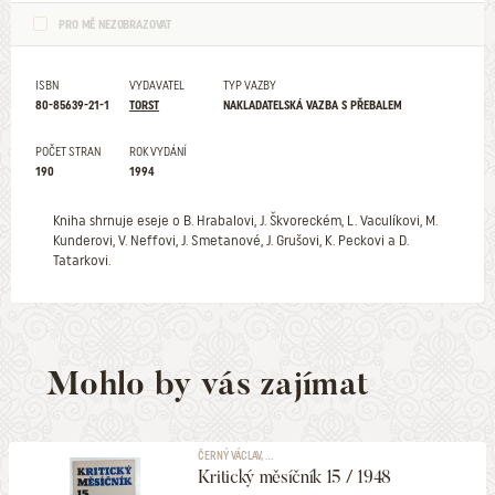
PRO MĚ NEZOBRAZOVAT
ISBN
VYDAVATEL
TYP VAZBY
80-85639-21-1
TORST
NAKLADATELSKÁ VAZBA S PŘEBALEM
POČET STRAN
ROK VYDÁNÍ
190
1994
Kniha shrnuje eseje o B. Hrabalovi, J. Škvoreckém, L. Vaculíkovi, M.
Kunderovi, V. Neffovi, J. Smetanové, J. Grušovi, K. Peckovi a D.
Tatarkovi.
Mohlo by vás zajímat
ČERNÝ VÁCLAV, ...
Kritický měsíčník 15 / 1948