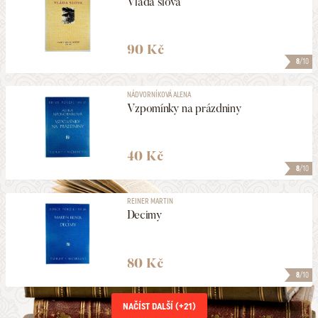
Vláda slova
90 Kč
8
/10
NÁDVORNÍKOVÁ ALENA
Vzpomínky na prázdniny
40 Kč
8
/10
REINER MARTIN
Decimy
80 Kč
8
/10
NAČÍST DALŠÍ (+
21
)