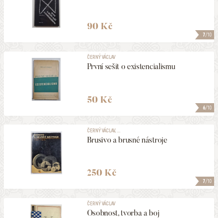
90 Kč
7
/10
ČERNÝ VÁCLAV
První sešit o existencialismu
50 Kč
6
/10
ČERNÝ VÁCLAV, ...
Brusivo a brusné nástroje
250 Kč
7
/10
ČERNÝ VÁCLAV
Osobnost, tvorba a boj