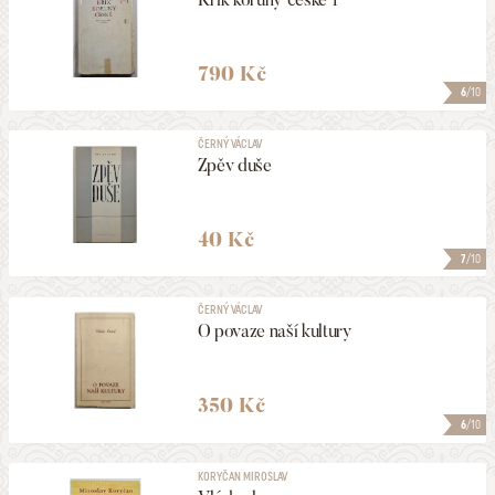
790 Kč
6
/10
ČERNÝ VÁCLAV
Zpěv duše
40 Kč
7
/10
ČERNÝ VÁCLAV
O povaze naší kultury
350 Kč
6
/10
KORYČAN MIROSLAV