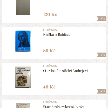
120 Kč
6
/10
ČERNÝ VÁCLAV
Knížka o Babičce
80 Kč
6
/10
ČERNÝ VÁCLAV, ...
O srdnatém střelci Andrejovi
40 Kč
6
/10
ČERNÝ VÁCLAV
Staročeská milostná lyrika