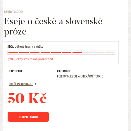
ČERNÝ VÁCLAV
Eseje o české a slovenské
próze
STAV:
odřené hrany a růžky
7/10 (Pěkný stav, mírná poškození)
ILUSTRACE
KATEGORIE
-
FEJETONY, ESEJE A LITERÁRNÍ TEORIE
DALŠÍ INFORMACE
50 Kč
KOUPIT KNIHU