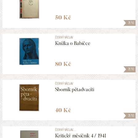
50 Kč
7
/10
ČERNÝ VÁCLAV
Knížka o Babičce
80 Kč
7
/10
ČERNÝ VÁCLAV
Sborník pětadvacíti
40 Kč
7
/10
ČERNÝ VÁCLAV, ...
Kritický měsíčník 4 / 1941