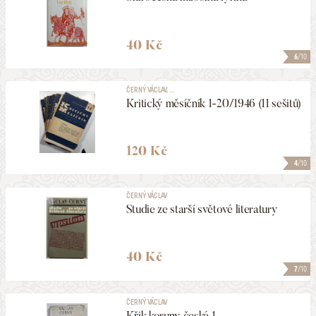
40 Kč
6
/10
ČERNÝ VÁCLAV, ...
Kritický měsíčník 1-20/1946 (11 sešitů)
120 Kč
4
/10
ČERNÝ VÁCLAV
Studie ze starší světové literatury
40 Kč
7
/10
ČERNÝ VÁCLAV
Křik koruny české 1