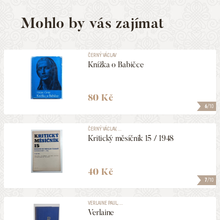
Mohlo by vás zajímat
ČERNÝ VÁCLAV
Knížka o Babičce
80 Kč
6
/10
ČERNÝ VÁCLAV, ...
Kritický měsíčník 15 / 1948
40 Kč
7
/10
VERLAINE PAUL, ...
Verlaine