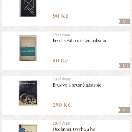
90 Kč
7
/10
ČERNÝ VÁCLAV
První sešit o existencialismu
50 Kč
6
/10
ČERNÝ VÁCLAV, ...
Brusivo a brusné nástroje
250 Kč
7
/10
ČERNÝ VÁCLAV
Osobnost, tvorba a boj