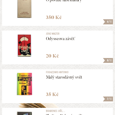
350 Kč
6
/10
JENS WALTER
Odysseova závěť
20 Kč
8
/10
FOGAZZARO ANTONIO
Malý starodávný svět
35 Kč
7
/10
BRABENEC JIŘÍ, ...