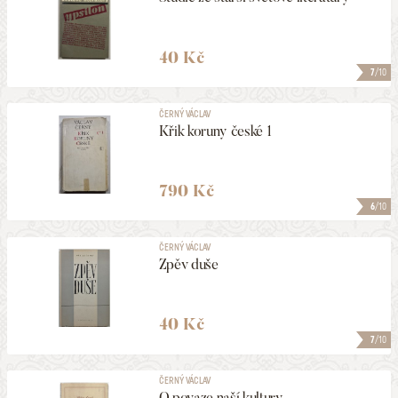
40 Kč
7
/10
ČERNÝ VÁCLAV
Křik koruny české 1
790 Kč
6
/10
ČERNÝ VÁCLAV
Zpěv duše
40 Kč
7
/10
ČERNÝ VÁCLAV
O povaze naší kultury