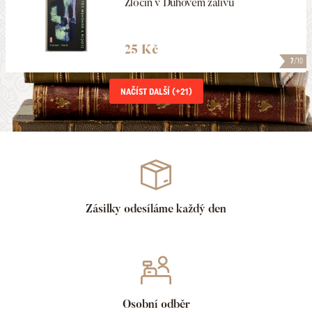
Zločin v Duhovém zálivu
25 Kč
7
/10
NAČÍST DALŠÍ (+
21
)
Zásilky odesíláme každý den
Osobní odběr