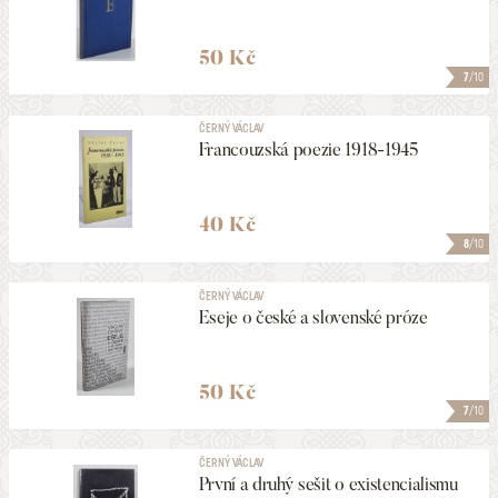
50 Kč
7
/10
ČERNÝ VÁCLAV
Francouzská poezie 1918-1945
40 Kč
8
/10
ČERNÝ VÁCLAV
Eseje o české a slovenské próze
50 Kč
7
/10
ČERNÝ VÁCLAV
První a druhý sešit o existencialismu