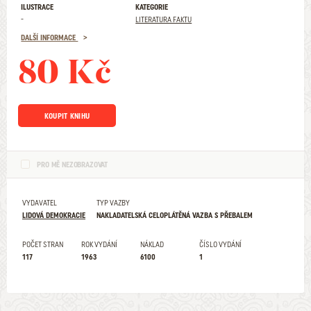
ILUSTRACE
KATEGORIE
-
LITERATURA FAKTU
DALŠÍ INFORMACE
80 Kč
KOUPIT KNIHU
PRO MĚ NEZOBRAZOVAT
VYDAVATEL
TYP VAZBY
LIDOVÁ DEMOKRACIE
NAKLADATELSKÁ CELOPLÁTĚNÁ VAZBA S PŘEBALEM
POČET STRAN
ROK VYDÁNÍ
NÁKLAD
ČÍSLO VYDÁNÍ
117
1963
6100
1