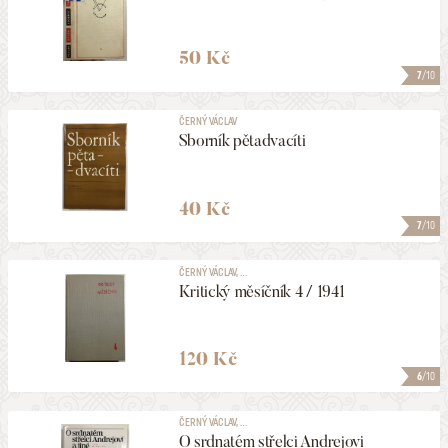
50 Kč
7
/10
ČERNÝ VÁCLAV
Sborník pětadvacíti
40 Kč
7
/10
ČERNÝ VÁCLAV, ...
Kritický měsíčník 4 / 1941
120 Kč
6
/10
ČERNÝ VÁCLAV, ...
O srdnatém střelci Andrejovi