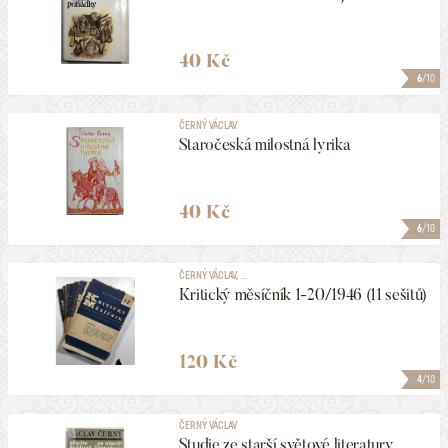
40 Kč
6
/10
ČERNÝ VÁCLAV
Staročeská milostná lyrika
40 Kč
6
/10
ČERNÝ VÁCLAV, ...
Kritický měsíčník 1-20/1946 (11 sešitů)
120 Kč
4
/10
ČERNÝ VÁCLAV
Studie ze starší světové literatury