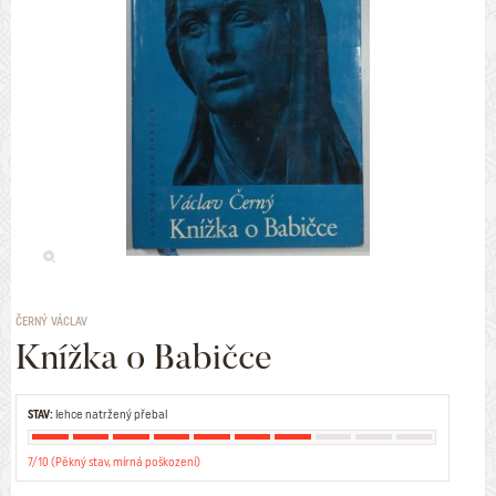
ČERNÝ VÁCLAV
Knížka o Babičce
STAV:
lehce natržený přebal
7/10 (Pěkný stav, mírná poškození)