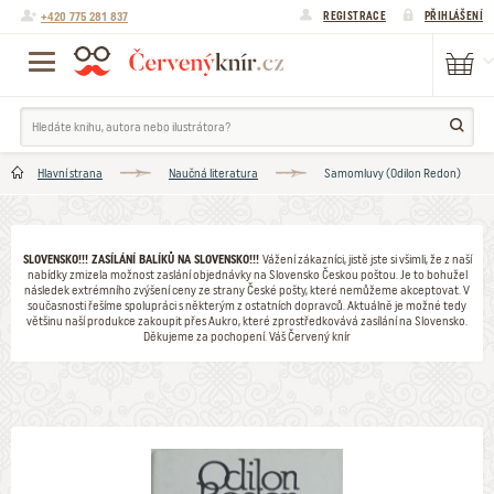
+420 775 281 837
REGISTRACE
PŘIHLÁŠENÍ
Hlavní strana
Naučná literatura
Samomluvy (Odilon Redon)
SLOVENSKO!!! ZASÍLÁNÍ BALÍKŮ NA SLOVENSKO!!!
Vážení zákazníci, jistě jste si všimli, že z naší
nabídky zmizela možnost zaslání objednávky na Slovensko Českou poštou. Je to bohužel
následek extrémního zvýšení ceny ze strany České pošty, které nemůžeme akceptovat. V
současnosti řešíme spolupráci s některým z ostatních dopravců. Aktuálně je možné tedy
většinu naší produkce zakoupit přes Aukro, které zprostředkovává zasílání na Slovensko.
Děkujeme za pochopení. Váš Červený knír