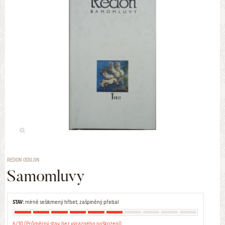
REDON ODILON
Samomluvy
STAV:
mírně sešikmený hřbet; zašpiněný přebal
6/10 (Průměrný stav, bez výrazného poškození)