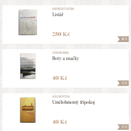
KARPATSKÝ DUŠAN
Listář
250 Kč
8
/10
ZONOVÁ ANNA
Boty a značky
40 Kč
7
/10
HŮLOVÁ PETRA
Umělohmotný třípokoj
40 Kč
7
/10