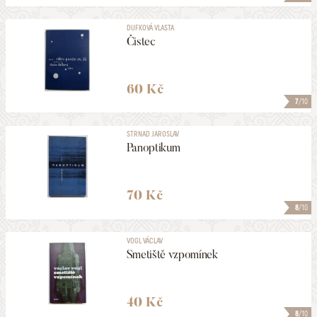
DUFKOVÁ VLASTA
Čistec
60 Kč
7
/10
STRNAD JAROSLAV
Panoptikum
70 Kč
8
/10
VOGL VÁCLAV
Smetiště vzpomínek
40 Kč
8
/10