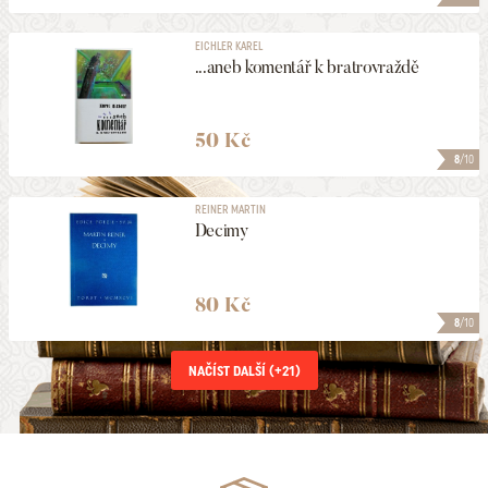
EICHLER KAREL
...aneb komentář k bratrovraždě
50 Kč
8
/10
REINER MARTIN
Decimy
80 Kč
8
/10
NAČÍST DALŠÍ (+
21
)