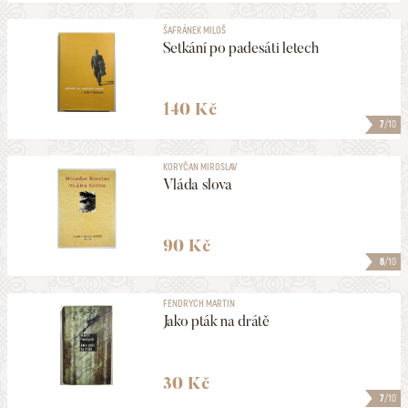
ŠAFRÁNEK MILOŠ
Setkání po padesáti letech
140 Kč
7
/10
KORYČAN MIROSLAV
Vláda slova
90 Kč
8
/10
FENDRYCH MARTIN
Jako pták na drátě
30 Kč
7
/10