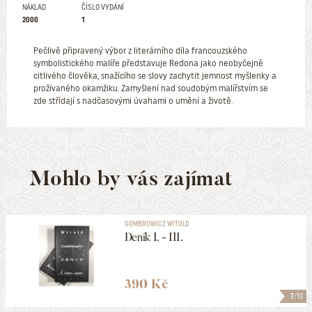
NÁKLAD
ČÍSLO VYDÁNÍ
2000
1
Pečlivě připravený výbor z literárního díla francouzského
symbolistického malíře představuje Redona jako neobyčejně
citlivého člověka, snažícího se slovy zachytit jemnost myšlenky a
prožívaného okamžiku. Zamyšlení nad soudobým malířstvím se
zde střídají s nadčasovými úvahami o umění a životě.
Mohlo by vás zajímat
GOMBROWICZ WITOLD
Deník I. - III.
390 Kč
7
/10