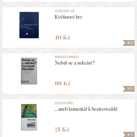
SCHNEIDER JAN
Květinové hry
40 Kč
8
/10
MANDLER EMANUEL
Nebát se a nekrást?
60 Kč
7
/10
EICHLER KAREL
...aneb komentář k bratrovraždě
25 Kč
6
/10