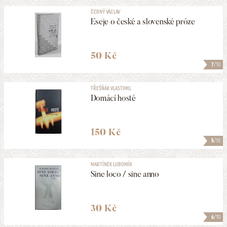
ČERNÝ VÁCLAV
Eseje o české a slovenské próze
50 Kč
7
/10
TŘEŠŇÁK VLASTIMIL
Domácí hosté
150 Kč
5
/10
MARTÍNEK LUBOMÍR
Sine loco / sine anno
30 Kč
6
/10