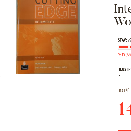
Int
Wo
STAV:
vý
9/10 (Vý
ILUST
-
DALŠÍ
1