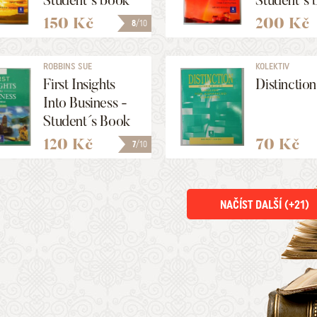
Student´s book
Student´s
150 Kč
200 Kč
8
/10
ROBBINS SUE
KOLEKTIV
First Insights
Distinction
Into Business -
Student´s Book
120 Kč
70 Kč
7
/10
NAČÍST DALŠÍ (+
21
)