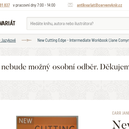
81 837
v pracovní dny 7:00 - 14:00
antikvariat@cervenyknir.cz
VARIÁT
- Jazykové
New Cutting Edge - Intermediate Workbook (Jane Comyns
6 nebude možný osobní odběr. Děkuje
CARR JAN
New