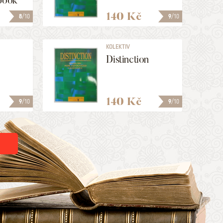
 book
140 Kč
8
/10
9
/10
KOLEKTIV
Distinction
140 Kč
9
/10
9
/10