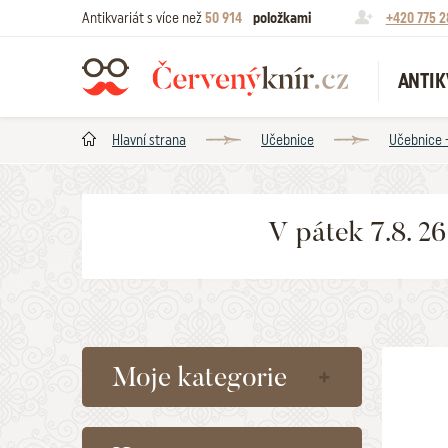
Antikvariát s více než
50 914
položkami
+420 775 2
ANTIK
Hlavní strana
Učebnice
Učebnice 
V pátek 7.8. 2
Moje kategorie