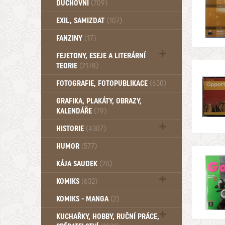
DUCHOVNÍ
(709)
Okultismus (110)
EXIL, SAMIZDAT
(107)
Záhady (105)
FANZINY
(17)
FEJETONY, ESEJE A LITERÁRNÍ
TEORIE
(2178)
Citáty, aforismy, snáře, přísloví,
FOTOGRAFIE, FOTOPUBLIKACE
(630)
afirmace (106)
GRAFIKA, PLAKÁTY, OBRAZY,
KALENDÁŘE
(79)
HISTORIE
(4307)
Mytologie, Mýty, Báje, Pověsti (203)
HUMOR
(577)
KÁJA SAUDEK
(20)
KOMIKS
(632)
Komiks - Čtyřlístek (234)
KOMIKS - MANGA
(2)
Komiks - Ostatní (180)
KUCHAŘKY, HOBBY, RUČNÍ PRÁCE,