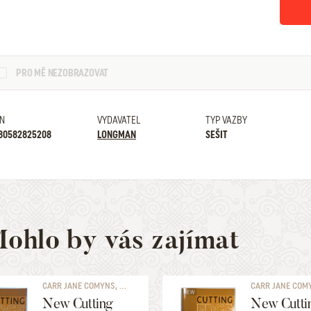
PRO MĚ NEZOBRAZOVAT
N
VYDAVATEL
TYP VAZBY
80582825208
LONGMAN
SEŠIT
ohlo by vás zajímat
CARR JANE COMYNS, ...
CARR JANE COMYN
New Cutting
New Cutti