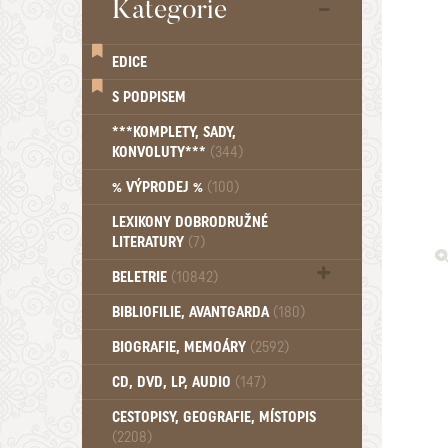
Kategorie
EDICE
S PODPISEM
***KOMPLETY, SADY,
KONVOLUTY***
(344)
% VÝPRODEJ %
(100)
LEXIKONY DOBRODRUŽNÉ
LITERATURY
(7)
BELETRIE
(10842)
Beletrie - Historická (1388)
BIBLIOFILIE, AVANTGARDA
(180)
Beletrie - Humoristické (501)
BIOGRAFIE, MEMOÁRY
(2592)
Beletrie - Povídky (1758)
Beletrie - Thrillery, krimi (1179)
CD, DVD, LP, AUDIO
(147)
Beletrie - Válečné romány (489)
Beletrie - Ženské a dívčí romány
CESTOPISY, GEOGRAFIE, MÍSTOPIS
(2208)
(1522)