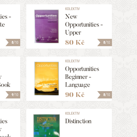
KOLEKTIV
ies -
New
te
Opportunities -
Upper
intermediate
80 Kč
8
/10
8
/10
KOLEKTIV
Opportunities
y
Beginner -
Book
Language
Powerbook
90 Kč
9
/10
8
/10
KOLEKTIV
ies
Distinction
y