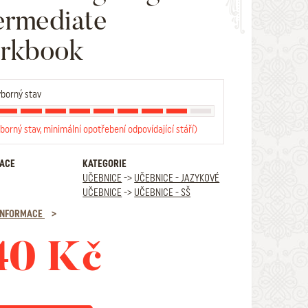
ermediate
rkbook
borný stav
borný stav, minimální opotřebení odpovídající stáří)
RACE
KATEGORIE
UČEBNICE
->
UČEBNICE - JAZYKOVÉ
UČEBNICE
->
UČEBNICE - SŠ
 INFORMACE
40 Kč