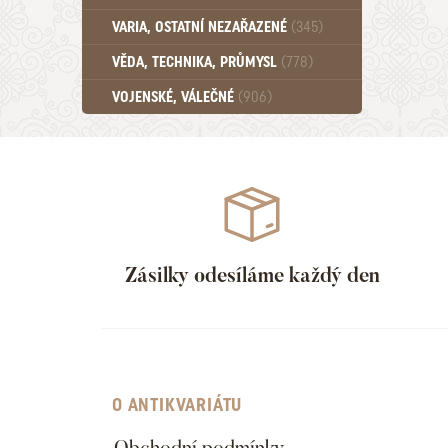
Učebnice - SŠ (789)
VARIA, OSTATNÍ NEZAŘAZENÉ
(345)
Učebnice - VŠ (259)
Učebnice - ZŠ (556)
VĚDA, TECHNIKA, PRŮMYSL
(778)
Učebnice - Ostatní (499)
VOJENSKÉ, VÁLEČNÉ
(906)
Zásilky odesíláme každý den
O ANTIKVARIÁTU