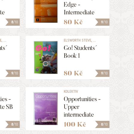
Edge -
te
Intermediate
k
Workbook
80 Kč
8
/10
9
/10
 ...
ELSWORTH STEVE, ...
ts´
Go! Students´
Book 1
80 Kč
9
/10
9
/10
KOLEKTIV
ies -
Opportunities -
te SB
Upper
intermediate
100 Kč
8
/10
8
/10