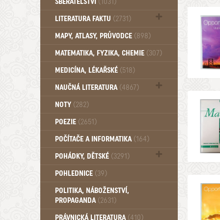
SBĚRATELSTVÍ
(1031)
Dům a byt (102)
LITERATURA FAKTU
(2731)
Katalogy (503)
MAPY, ATLASY, PRŮVODCE
(898)
MATEMATIKA, FYZIKA, CHEMIE
(307)
MEDICÍNA, LÉKAŘSKÉ
(518)
NAUČNÁ LITERATURA
(4867)
Zdraví a zdraví životní styl (510)
NOTY
(282)
POEZIE
(2651)
POČÍTAČE A INFORMATIKA
(164)
POHÁDKY, DĚTSKÉ
(3291)
Pro děti a mládež (2887)
POHLEDNICE
(39)
Pohádky, Dětské - Do roku 1948 (175)
POLITIKA, NÁBOŽENSTVÍ,
Pohádky, Dětské - Od roku 1949 (257)
PROPAGANDA
(2631)
PRÁVNICKÁ LITERATURA
(410)