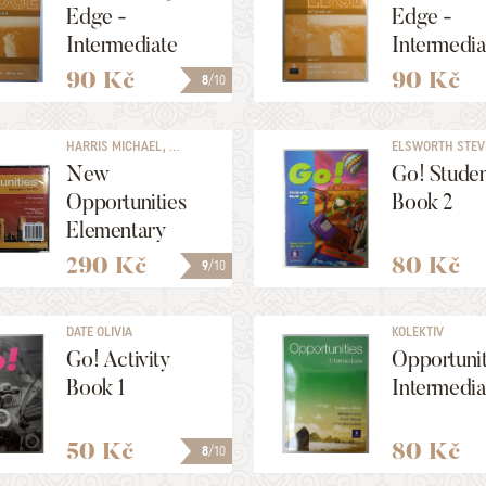
Edge -
Edge -
Intermediate
Intermedia
Workbook
Workboo
90 Kč
90 Kč
8
/10
HARRIS MICHAEL, ...
ELSWORTH STEVE,
New
Go! Studen
Opportunities
Book 2
Elementary
Class CD 1-3
290 Kč
80 Kč
9
/10
DATE OLIVIA
KOLEKTIV
Go! Activity
Opportunit
Book 1
Intermedia
50 Kč
80 Kč
8
/10