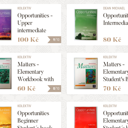
KOLEKTIV
DEAN MICHAEL
Opportunities -
Opportunit
Upper
Intermedia
intermediate
Student´s Book
100 Kč
80 Kč
9
/10
KOLEKTIV
KOLEKTIV
Matters -
Matters -
Elementary
Elementar
Workbook with
Student's 
key
60 Kč
70 Kč
8
/10
KOLEKTIV
KOLEKTIV
Opportunities
Opportunit
Beginner
Elementar