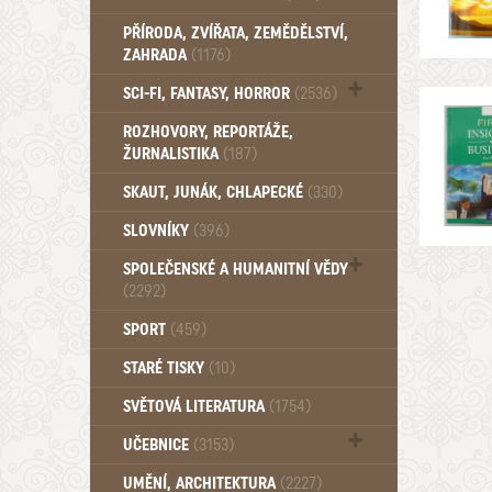
PŘÍRODA, ZVÍŘATA, ZEMĚDĚLSTVÍ,
ZAHRADA
(1176)
SCI-FI, FANTASY, HORROR
(2536)
UFO (14)
ROZHOVORY, REPORTÁŽE,
ŽURNALISTIKA
(187)
SKAUT, JUNÁK, CHLAPECKÉ
(330)
SLOVNÍKY
(396)
SPOLEČENSKÉ A HUMANITNÍ VĚDY
(2292)
Pedagogika (191)
SPORT
(459)
Filozofie, sociologie (859)
STARÉ TISKY
(10)
Psychologie a osobní rozvoj (761)
SVĚTOVÁ LITERATURA
(1754)
UČEBNICE
(3153)
Učebnice - Jazykové (1297)
UMĚNÍ, ARCHITEKTURA
(2227)