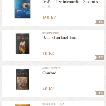
ProFile 1 Pre-intermediate Student´s
Book
150 Kč
8
/10
NABB MAGDALEN
Death of an Englishman
40 Kč
8
/10
GASKELL ELIZABETH
Cranford
40 Kč
8
/10
WOODBRIDGE TERESA, ...