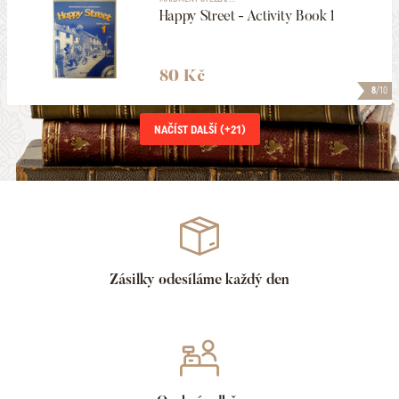
Happy Street - Activity Book 1
80 Kč
8
/10
NAČÍST DALŠÍ (+
21
)
Zásilky odesíláme každý den