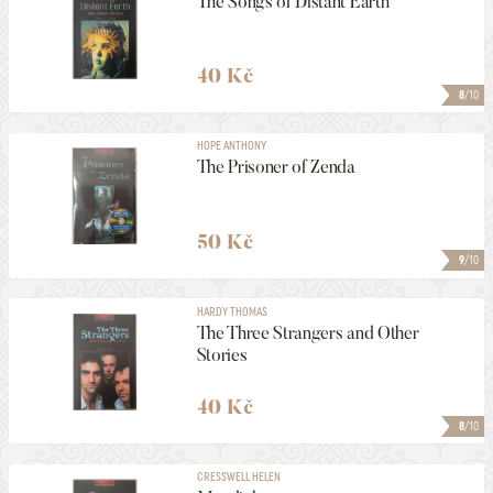
The Songs of Distant Earth
40 Kč
8
/10
HOPE ANTHONY
The Prisoner of Zenda
50 Kč
9
/10
HARDY THOMAS
The Three Strangers and Other
Stories
40 Kč
8
/10
CRESSWELL HELEN