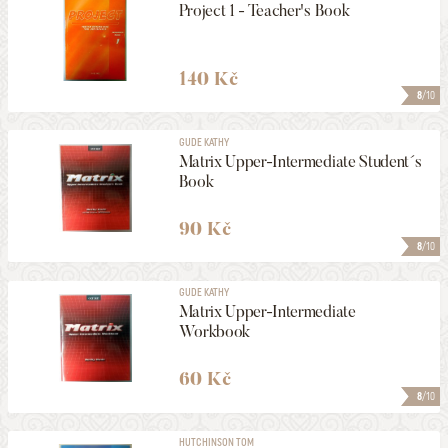
Project 1 - Teacher's Book
140 Kč
8
/10
GUDE KATHY
Matrix Upper-Intermediate Student´s
Book
90 Kč
8
/10
GUDE KATHY
Matrix Upper-Intermediate
Workbook
60 Kč
8
/10
HUTCHINSON TOM