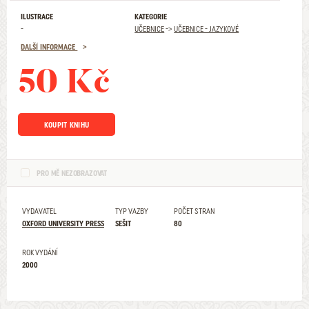
ILUSTRACE
KATEGORIE
-
UČEBNICE
->
UČEBNICE - JAZYKOVÉ
DALŠÍ INFORMACE
50 Kč
KOUPIT KNIHU
PRO MĚ NEZOBRAZOVAT
VYDAVATEL
TYP VAZBY
POČET STRAN
OXFORD UNIVERSITY PRESS
SEŠIT
80
ROK VYDÁNÍ
2000