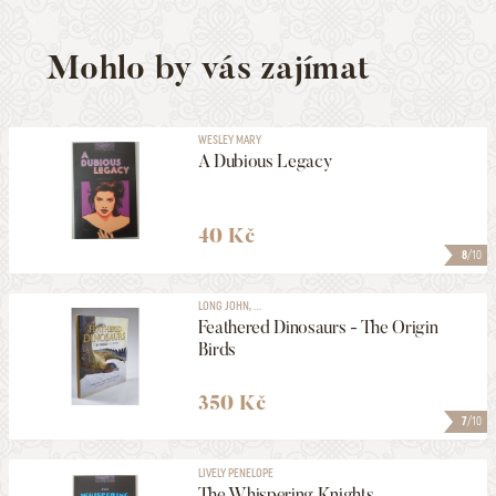
Mohlo by vás zajímat
WESLEY MARY
A Dubious Legacy
40 Kč
8
/10
LONG JOHN, ...
Feathered Dinosaurs - The Origin
Birds
350 Kč
7
/10
LIVELY PENELOPE
The Whispering Knights