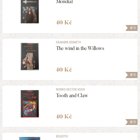
Mondial
40 Kč
8
/10
GRAHAME KENNETH
The wind in the Willows
40 Kč
8
/10
MUNRO HECTOR HUGH
Tooth and Claw
40 Kč
8
/10
KOLEKTIV