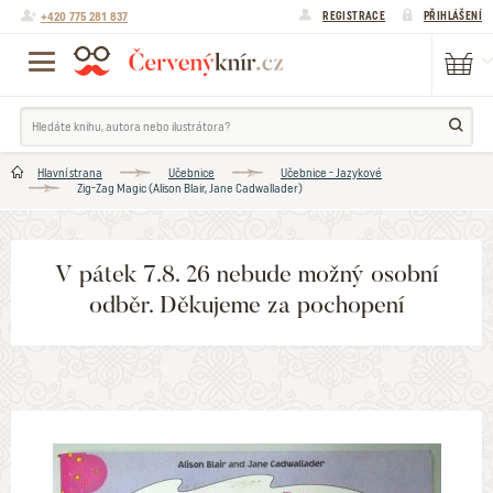
+420 775 281 837
REGISTRACE
PŘIHLÁŠENÍ
Hlavní strana
Učebnice
Učebnice - Jazykové
Zig-Zag Magic (Alison Blair, Jane Cadwallader)
V pátek 7.8. 26 nebude možný osobní
odběr. Děkujeme za pochopení