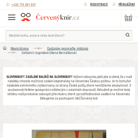
+420 775 281 837
REGISTRACE
PŘIHLÁŠENÍ
Hlavní strana
Cestopisy, geografie, místopis
Setkání v Jugoslávii (Alena Bernášková)
SLOVENSKO!!! ZASÍLÁNÍ BALÍKŮ NA SLOVENSKO!!!
Vážení zákazníci, jistě jste si všimli, že z naší
nabídky zmizela možnost zaslání objednávky na Slovensko Českou poštou. Je to bohužel
následek extrémního zvýšení ceny ze strany České pošty, které nemůžeme akceptovat. V
současnosti řešíme spolupráci s některým z ostatních dopravců. Aktuálně je možné tedy
většinu naší produkce zakoupit přes Aukro, které zprostředkovává zasílání na Slovensko.
Děkujeme za pochopení. Váš Červený knír