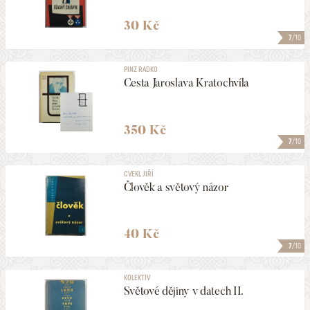
30 Kč
7
/10
PINZ RADKO
Cesta Jaroslava Kratochvíla
350 Kč
7
/10
CVEKL JIŘÍ
Člověk a světový názor
40 Kč
7
/10
KOLEKTIV
Světové dějiny v datech II.