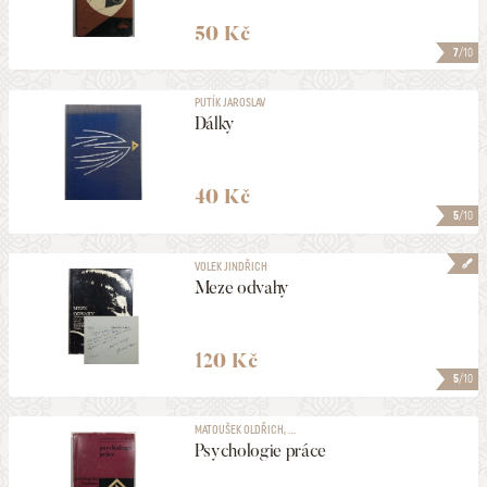
50 Kč
7
/10
PUTÍK JAROSLAV
Dálky
40 Kč
5
/10
VOLEK JINDŘICH
Meze odvahy
120 Kč
5
/10
MATOUŠEK OLDŘICH, ...
Psychologie práce