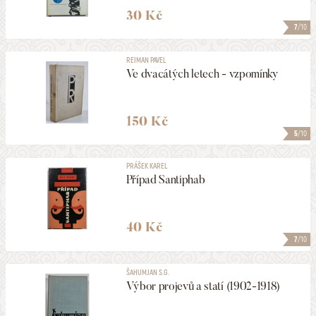
30 Kč
7
/10
REIMAN PAVEL
Ve dvacátých letech - vzpomínky
150 Kč
5
/10
PRÁŠEK KAREL
Případ Santiphab
40 Kč
7
/10
ŠAHUMJAN S.G.
Výbor projevů a statí (1902-1918)