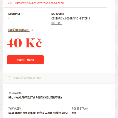
6/10 (Průměrný stav, bez výrazného poškození)
ILUSTRACE
KATEGORIE
-
CESTOPISY, GEOGRAFIE, MÍSTOPIS
HISTORIE
DALŠÍ INFORMACE
40 Kč
KOUPIT KNIHU
PRO MĚ NEZOBRAZOVAT
VYDAVATEL
NPL - NAKLADATELSTVÍ POLITICKÉ LITERATURY
TYP VAZBY
POČET STRAN
NAKLADATELSKÁ CELOPLÁTĚNÁ VAZBA S PŘEBALEM
132