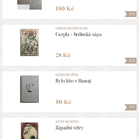
150 Kč
7
/10
LAXNESS HALLDÓR KILJAN
Gerpla - hrdinská sága
28 Kč
6
/10
DUMASOVÁ JIŘINA
Bylo léto v Hanoji
50 Kč
7
/10
AUTOR NEUVEDEN
Západní větry