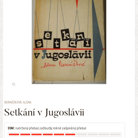
BERNÁŠKOVÁ ALENA
Setkání v Jugoslávii
STAV:
natržený přebal; zažloutlý, mírně zašpiněný přebal