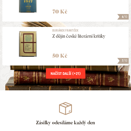
70 Kč
6
/10
BURIÁNEK FRANTIŠEK
Z dějin české literární kritiky
50 Kč
7
/10
NAČÍST DALŠÍ (+
21
)
Zásilky odesíláme každý den