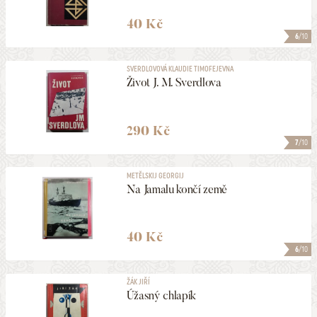
40 Kč
6
/10
SVERDLOVOVÁ KLAUDIE TIMOFEJEVNA
Život J. M. Sverdlova
290 Kč
7
/10
METĚLSKIJ GEORGIJ
Na Jamalu končí země
40 Kč
6
/10
ŽÁK JIŘÍ
Úžasný chlapík