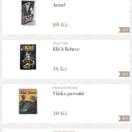
Azazel
60 Kč
7
/10
FOLLETT KEN
Klíč k Rebece
38 Kč
6
/10
MOORCOCK MICHAEL
Vládce pavouků
30 Kč
8
/10
GREENLAND COLIN