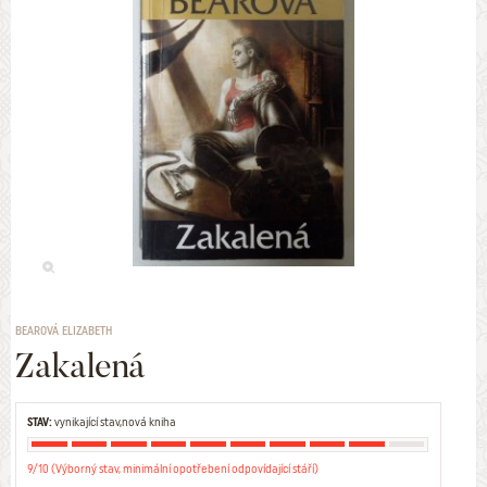
BEAROVÁ ELIZABETH
Zakalená
STAV:
vynikající stav,nová kniha
9/10 (Výborný stav, minimální opotřebení odpovídající stáří)