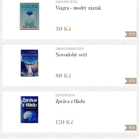
HIRSCHER PETER
Viagra - modrý zázrak
30 Kč
7
/10
SWAINSTONOVÁ STEPH
Novodobý svět
80 Kč
9
/10
DUFKOVÁ EDITA
Zpráva z Hádu
120 Kč
8
/10