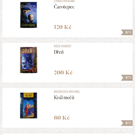
CHARLTON BLAKE
Čarotepec
120 Kč
8
/10
REED ROBERT
Dřeň
200 Kč
8
/10
MOORCOCK MICHAEL
Král mečů
60 Kč
8
/10