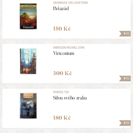
GRIMWOOD JON COURTENAY
Pašazád
150 Kč
9
/10
HARRISON MICHAEL JOHN
Viriconium
300 Kč
9
/10
POWERS TIM
Silou svého zraku
180 Kč
9
/10