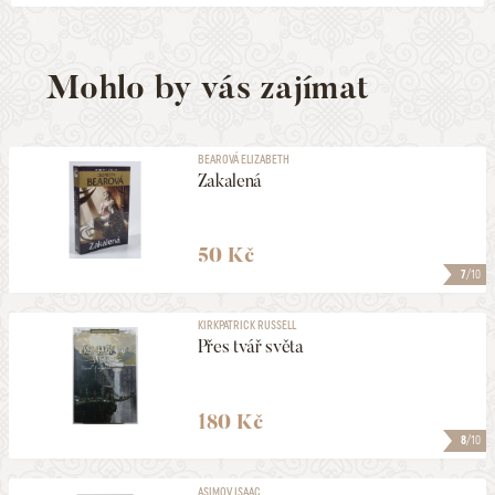
Mohlo by vás zajímat
BEAROVÁ ELIZABETH
Zakalená
50 Kč
7
/10
KIRKPATRICK RUSSELL
Přes tvář světa
180 Kč
8
/10
ASIMOV ISAAC