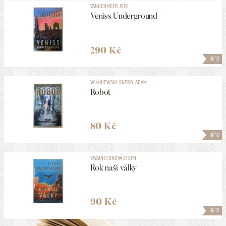
VANDERMEER JEFF
Veniss Underground
290 Kč
8
/10
WIŚNIEWSKI-SNERG ADAM
Robot
80 Kč
8
/10
SWAINSTONOVÁ STEPH
Rok naší války
90 Kč
8
/10