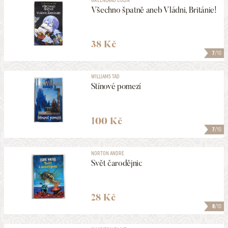
Všechno špatně aneb Vládni, Británie!
38 Kč
7
/10
WILLIAMS TAD
Stínové pomezí
100 Kč
7
/10
NORTON ANDRE
Svět čarodějnic
28 Kč
8
/10