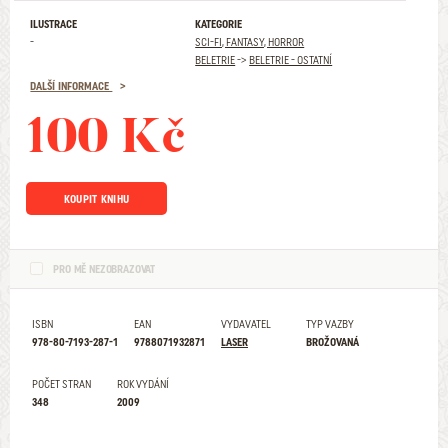
ILUSTRACE
KATEGORIE
-
SCI-FI, FANTASY, HORROR
BELETRIE
->
BELETRIE - OSTATNÍ
DALŠÍ INFORMACE
100 Kč
KOUPIT KNIHU
PRO MĚ NEZOBRAZOVAT
ISBN
EAN
VYDAVATEL
TYP VAZBY
978-80-7193-287-1
9788071932871
LASER
BROŽOVANÁ
POČET STRAN
ROK VYDÁNÍ
348
2009