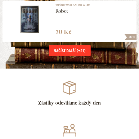
WIŚNIEWSKI-SNERG ADAM
Robot
70 Kč
8
/10
NAČÍST DALŠÍ (+
21
)
Zásilky odesíláme každý den