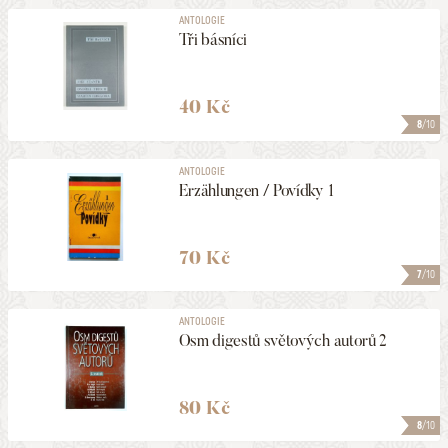
ANTOLOGIE
Tři básníci
40 Kč
8
/10
ANTOLOGIE
Erzählungen / Povídky 1
70 Kč
7
/10
ANTOLOGIE
Osm digestů světových autorů 2
80 Kč
8
/10