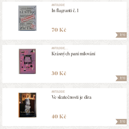
ANTOLOGIE
In flagranti č. 1
70 Kč
7
/10
ANTOLOGIE, ...
Krásných paní milování
30 Kč
7
/10
ANTOLOGIE
Ve skutečnosti je díra
40 Kč
7
/10