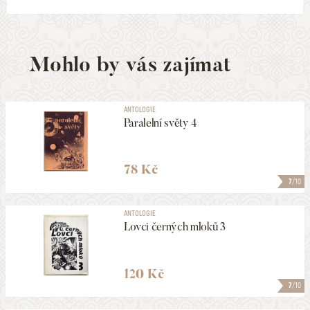
Mohlo by vás zajímat
ANTOLOGIE
Paralelní světy 4
78 Kč
7
/10
ANTOLOGIE
Lovci černých mloků 3
120 Kč
7
/10