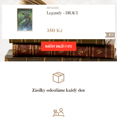
ANTOLOGIE
Legendy - DRACI
350 Kč
8
/10
NAČÍST DALŠÍ (+
21
)
Zásilky odesíláme každý den