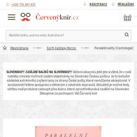
+420 775 281 837
REGISTRACE
PŘIHLÁŠENÍ
Hlavní strana
Sci-fi, Fantasy, Horror
Paralelní světy 3 (antologie)
SLOVENSKO!!! ZASÍLÁNÍ BALÍKŮ NA SLOVENSKO!!!
Vážení zákazníci, jistě jste si všimli, že z naší
nabídky zmizela možnost zaslání objednávky na Slovensko Českou poštou. Je to bohužel
následek extrémního zvýšení ceny ze strany České pošty, které nemůžeme akceptovat. V
současnosti řešíme spolupráci s některým z ostatních dopravců. Aktuálně je možné tedy
většinu naší produkce zakoupit přes Aukro, které zprostředkovává zasílání na Slovensko.
Děkujeme za pochopení. Váš Červený knír