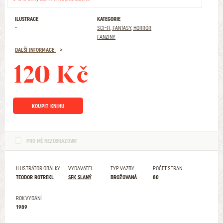
ILUSTRACE
KATEGORIE
-
SCI-FI, FANTASY, HORROR
FANZINY
DALŠÍ INFORMACE
120 Kč
KOUPIT KNIHU
PRO MĚ NEZOBRAZOVAT
ILUSTRÁTOR OBÁLKY
VYDAVATEL
TYP VAZBY
POČET STRAN
TEODOR ROTREKL
SFK SLANÝ
BROŽOVANÁ
80
ROK VYDÁNÍ
1989