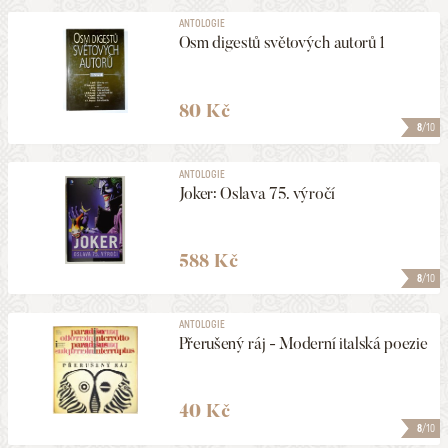
ANTOLOGIE
Osm digestů světových autorů 1
80 Kč
8
/10
ANTOLOGIE
Joker: Oslava 75. výročí
588 Kč
8
/10
ANTOLOGIE
Přerušený ráj - Moderní italská poezie
40 Kč
8
/10