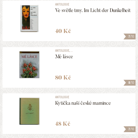
ANTOLOGIE
Ve světle tmy. Im Licht der Dunkelheit
40 Kč
7
/10
ANTOLOGIE, ...
Mé lásce
80 Kč
8
/10
ANTOLOGIE
Kytička naší české mamince
48 Kč
7
/10