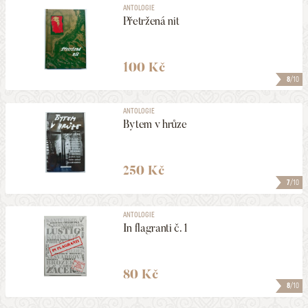
ANTOLOGIE
Přetržená nit
100 Kč
8
/10
ANTOLOGIE
Bytem v hrůze
250 Kč
7
/10
ANTOLOGIE
In flagranti č. 1
80 Kč
8
/10