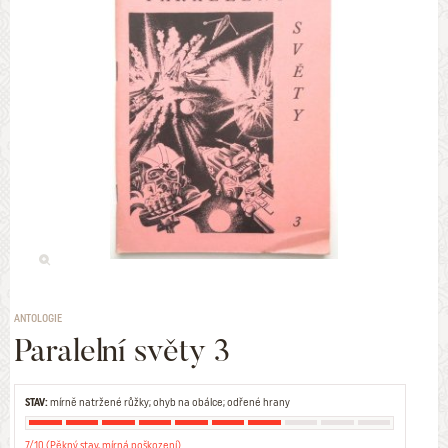
ANTOLOGIE
Paralelní světy 3
STAV:
mírně natržené růžky; ohyb na obálce; odřené hrany
7/10 (Pěkný stav, mírná poškození)