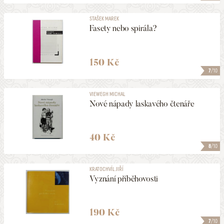
STAŠEK MAREK
Fasety nebo spirála?
150 Kč
7
/10
VIEWEGH MICHAL
Nové nápady laskavého čtenáře
40 Kč
8
/10
KRATOCHVÍL JIŘÍ
Vyznání příběhovosti
190 Kč
7
/10