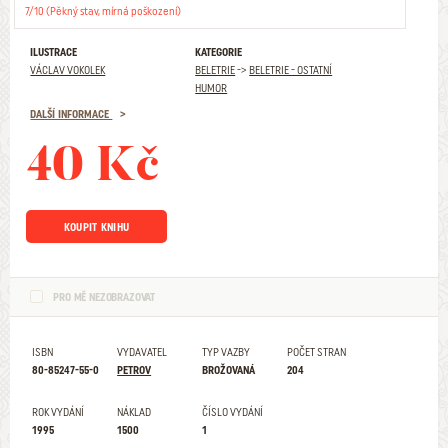
7/10 (Pěkný stav, mírná poškození)
ILUSTRACE
KATEGORIE
VÁCLAV VOKOLEK
BELETRIE
->
BELETRIE - OSTATNÍ
HUMOR
DALŠÍ INFORMACE
40 Kč
KOUPIT KNIHU
PRO MĚ NEZOBRAZOVAT
ISBN
VYDAVATEL
TYP VAZBY
POČET STRAN
80-85247-55-0
PETROV
BROŽOVANÁ
204
ROK VYDÁNÍ
NÁKLAD
ČÍSLO VYDÁNÍ
1995
1500
1