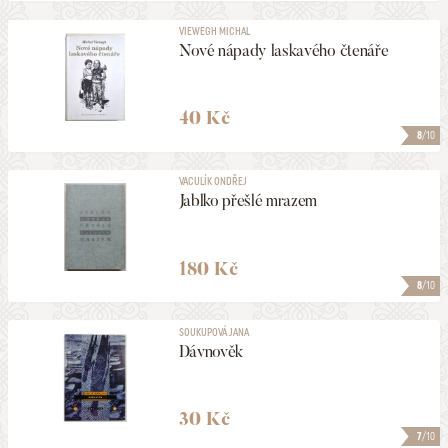
VIEWEGH MICHAL
Nové nápady laskavého čtenáře
40 Kč
8
/10
VACULÍK ONDŘEJ
Jablko přešlé mrazem
180 Kč
8
/10
SOUKUPOVÁ JANA
Dávnověk
30 Kč
7
/10