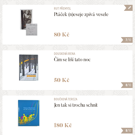
RUT PŘEMYSL
Ptáček (n)eseje zpívá vesele
80 Kč
7
/10
DOUSKOVÁ IRENA
Čím se liší tato noc
50 Kč
8
/10
BOUČKOVÁ TEREZA
Jen tak si trochu schnít
180 Kč
8
/10