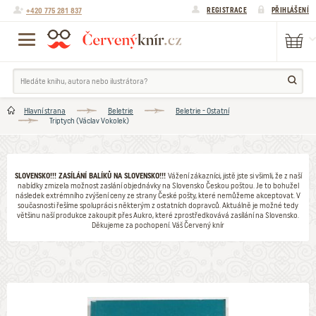
+420 775 281 837
REGISTRACE
PŘIHLÁŠENÍ
Hlavní strana
Beletrie
Beletrie - Ostatní
Triptych (Václav Vokolek)
SLOVENSKO!!! ZASÍLÁNÍ BALÍKŮ NA SLOVENSKO!!!
Vážení zákazníci, jistě jste si všimli, že z naší
nabídky zmizela možnost zaslání objednávky na Slovensko Českou poštou. Je to bohužel
následek extrémního zvýšení ceny ze strany České pošty, které nemůžeme akceptovat. V
současnosti řešíme spolupráci s některým z ostatních dopravců. Aktuálně je možné tedy
většinu naší produkce zakoupit přes Aukro, které zprostředkovává zasílání na Slovensko.
Děkujeme za pochopení. Váš Červený knír