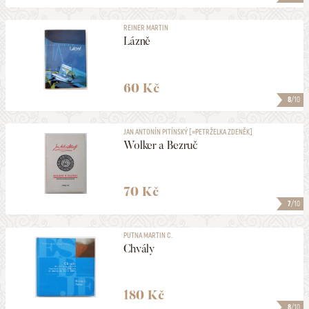
REINER MARTIN
Lázně
60 Kč
8
/10
JAN ANTONÍN PITÍNSKÝ [=PETRŽELKA ZDENĚK]
Wolker a Bezruč
70 Kč
7
/10
PUTNA MARTIN C.
Chvály
180 Kč
8
/10