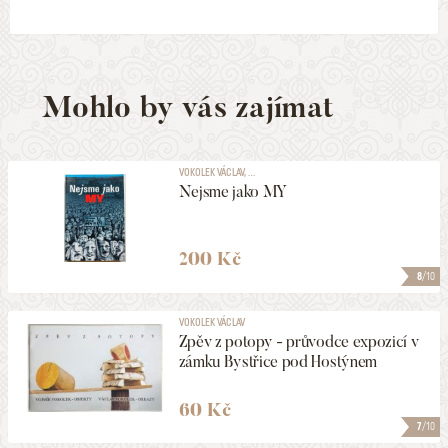
Mohlo by vás zajímat
VOKOLEK VÁCLAV, ...
Nejsme jako MY
200 Kč
8
/10
VOKOLEK VÁCLAV
Zpěv z potopy - průvodce expozicí v
zámku Bystřice pod Hostýnem
60 Kč
7
/10