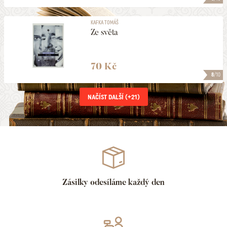
KAFKA TOMÁŠ
Ze světa
70 Kč
8
/10
NAČÍST DALŠÍ (+
21
)
Zásilky odesíláme každý den