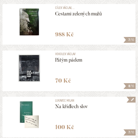
CÍLEK VÁCLAV, ...
Cestami zelených mužů
988 Kč
7
/10
VOKOLEK VÁCLAV
Pátým pádem
70 Kč
8
/10
LUKAVEC MILAN
Na křídlech slov
100 Kč
7
/10