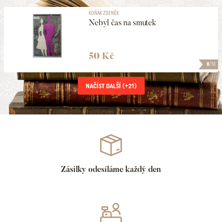
KOŇÁK ZDENĚK
Nebyl čas na smutek
50 Kč
8
/10
NAČÍST DALŠÍ (+
21
)
Zásilky odesíláme každý den