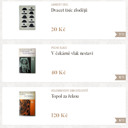
LAMBERT ERIC
Dvacet tisíc zlodějů
20 Kč
7
/10
POCHE KLAUS
V čekárně vlak nestaví
40 Kč
8
/10
HOLOVANIVSKYJ SAVA OVSIJOVYČ
Topol za řekou
120 Kč
8
/10