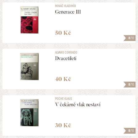
MINÁČ VLADIMÍR
Generace III
50 Kč
8
/10
ALVARO CORRADO
Dvacetiletí
40 Kč
8
/10
POCHE KLAUS
V čekárně vlak nestaví
30 Kč
8
/10