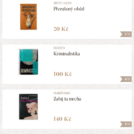
VARTET JULIEN
Přerušený oběd
20 Kč
7
/10
KOLEKTIV
Kriminalistika
100 Kč
6
/10
HLAVATÁ DANA
Zabij tu mrchu
140 Kč
9
/10