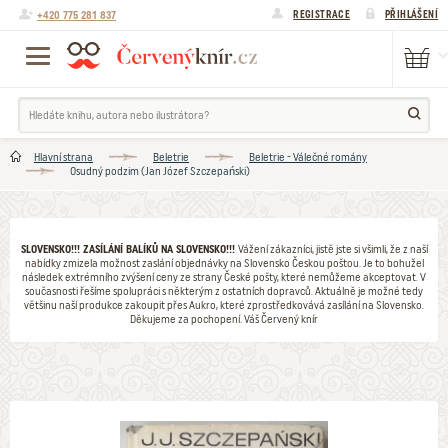
+420 775 281 837
REGISTRACE
PŘIHLÁŠENÍ
Hlavní strana
Beletrie
Beletrie - Válečné romány
Osudný podzim (Jan Józef Szczepański)
SLOVENSKO!!! ZASÍLÁNÍ BALÍKŮ NA SLOVENSKO!!!
Vážení zákazníci, jistě jste si všimli, že z naší
nabídky zmizela možnost zaslání objednávky na Slovensko Českou poštou. Je to bohužel
následek extrémního zvýšení ceny ze strany České pošty, které nemůžeme akceptovat. V
současnosti řešíme spolupráci s některým z ostatních dopravců. Aktuálně je možné tedy
většinu naší produkce zakoupit přes Aukro, které zprostředkovává zasílání na Slovensko.
Děkujeme za pochopení. Váš Červený knír