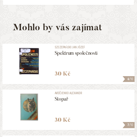
Mohlo by vás zajímat
SZCZEPAŃSKI JAN JÓZEF
Spektrum společnosti
30 Kč
6
/10
AVDĚJENKO ALEXANDR
Stopař
30 Kč
7
/10