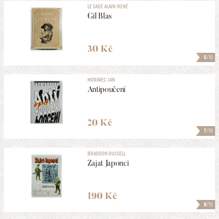
LE SAGE ALAIN-RENÉ
Gil Blas
30 Kč
5
/10
MORAVEC JAN
Antipoučení
20 Kč
7
/10
BRADDON RUSSELL
Zajat Japonci
190 Kč
8
/10