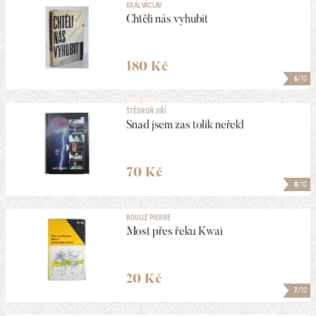
KRÁL VÁCLAV
Chtěli nás vyhubit
180 Kč
6
/10
ŠTĚDROŇ JIŘÍ
Snad jsem zas tolik neřekl
70 Kč
8
/10
BOULLE PIERRE
Most přes řeku Kwai
20 Kč
7
/10