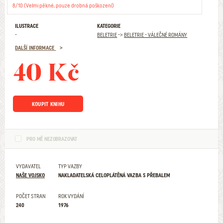
8/10 (Velmi pěkné, pouze drobná poškození)
ILUSTRACE
KATEGORIE
-
BELETRIE
->
BELETRIE - VÁLEČNÉ ROMÁNY
DALŠÍ INFORMACE
40 Kč
KOUPIT KNIHU
PRO MĚ NEZOBRAZOVAT
VYDAVATEL
TYP VAZBY
NAŠE VOJSKO
NAKLADATELSKÁ CELOPLÁTĚNÁ VAZBA S PŘEBALEM
POČET STRAN
ROK VYDÁNÍ
240
1976