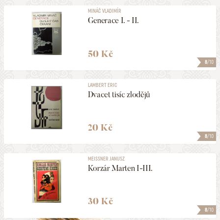
MINÁČ VLADIMÍR
Generace I. - II.
50 Kč
8
/10
LAMBERT ERIC
Dvacet tisíc zlodějů
20 Kč
8
/10
MEISSNER JANUSZ
Korzár Marten I-III.
30 Kč
8
/10