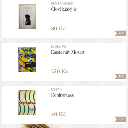
MRÁČEK MIROSLAV
Člověk,jaký je
80 Kč
6
/10
DUCHAŇ JAN
Einsteinův Mozart
250 Kč
8
/10
KOLEKTIV
Konfrontace
40 Kč
7
/10