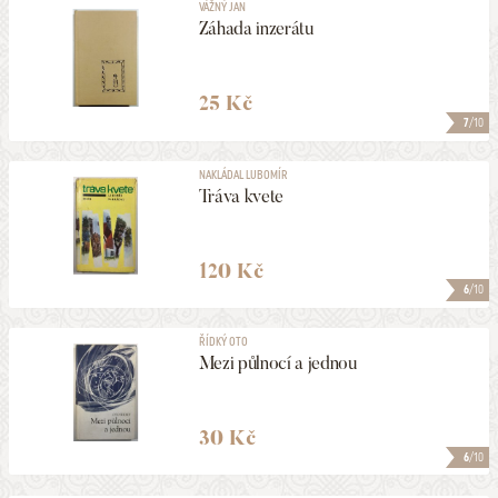
VÁŽNÝ JAN
Záhada inzerátu
25 Kč
7
/10
NAKLÁDAL LUBOMÍR
Tráva kvete
120 Kč
6
/10
ŘÍDKÝ OTO
Mezi půlnocí a jednou
30 Kč
6
/10