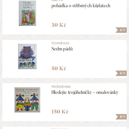
pohádka o stříbrných kůzlatech
30 Kč
6
/10
ČECHOVÁ OLGA
Sedm pádů
50 Kč
6
/10
PROŠKOVÁ HANA
Hledejte trojúhelníčky - omalovánky
150 Kč
8
/10