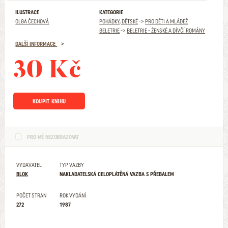
ILUSTRACE
KATEGORIE
OLGA ČECHOVÁ
POHÁDKY, DĚTSKÉ
->
PRO DĚTI A MLÁDEŽ
BELETRIE
->
BELETRIE - ŽENSKÉ A DÍVČÍ ROMÁNY
DALŠÍ INFORMACE
30 Kč
KOUPIT KNIHU
PRO MĚ NEZOBRAZOVAT
VYDAVATEL
TYP VAZBY
BLOK
NAKLADATELSKÁ CELOPLÁTĚNÁ VAZBA S PŘEBALEM
POČET STRAN
ROK VYDÁNÍ
272
1987