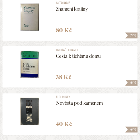
ANTOLOGIE
Znamení krajiny
80 Kč
7
/10
DVOŘÁČEK KAREL
Cesta k tichému domu
38 Kč
6
/10
ELPL MIREK
Nevěsta pod kamenem
40 Kč
6
/10