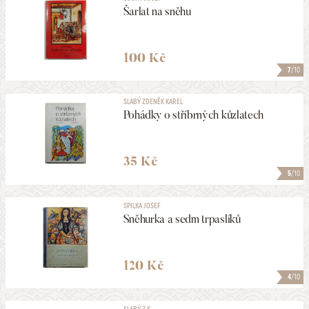
Šarlat na sněhu
100 Kč
7
/10
SLABÝ ZDENĚK KAREL
Pohádky o stříbrných kůzlatech
35 Kč
5
/10
SPILKA JOSEF
Sněhurka a sedm trpaslíků
120 Kč
4
/10
SLABÝ Z.K.