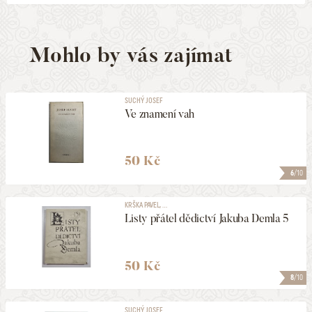
Mohlo by vás zajímat
SUCHÝ JOSEF
Ve znamení vah
50 Kč
6
/10
KRŠKA PAVEL, ...
Listy přátel dědictví Jakuba Demla 5
50 Kč
8
/10
SUCHÝ JOSEF