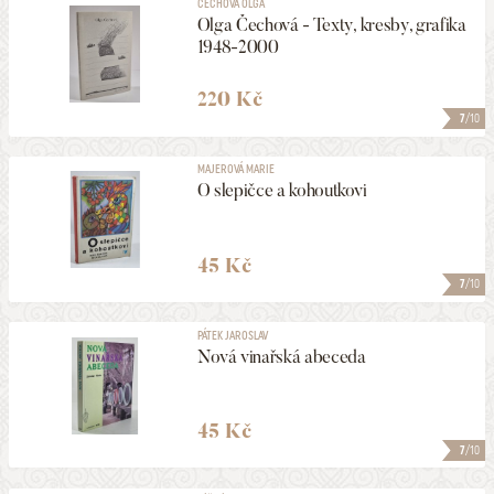
ČECHOVÁ OLGA
Olga Čechová - Texty, kresby, grafika
1948-2000
220 Kč
7
/10
MAJEROVÁ MARIE
O slepičce a kohoutkovi
45 Kč
7
/10
PÁTEK JAROSLAV
Nová vinařská abeceda
45 Kč
7
/10