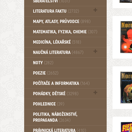
SBĚRATELSTVÍ
(1031)
Dům a byt (102)
LITERATURA FAKTU
(2732)
Katalogy (503)
MAPY, ATLASY, PRŮVODCE
(898)
MATEMATIKA, FYZIKA, CHEMIE
(307)
MEDICÍNA, LÉKAŘSKÉ
(518)
NAUČNÁ LITERATURA
(4867)
Zdraví a zdraví životní styl (510)
NOTY
(282)
POEZIE
(2652)
POČÍTAČE A INFORMATIKA
(164)
POHÁDKY, DĚTSKÉ
(3298)
Pro děti a mládež (2894)
POHLEDNICE
(39)
Pohádky, Dětské - Do roku 1948 (176)
POLITIKA, NÁBOŽENSTVÍ,
Pohádky, Dětské - Od roku 1949 (257)
PROPAGANDA
(2634)
PRÁVNICKÁ LITERATURA
(410)