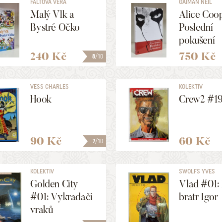
FALTOVÁ VĚRA
GAIMAN NEIL
Malý Vlk a
Alice Coop
Bystré Očko
Poslední
pokušení
240 Kč
750 Kč
8
/10
VESS CHARLES
KOLEKTIV
Hook
Crew2 #1
90 Kč
60 Kč
7
/10
KOLEKTIV
SWOLFS YVES
Golden City
Vlad #01:
#01: Vykradači
bratr Igor
vraků