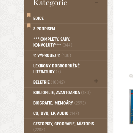
Kategorie
EDICE
S PODPISEM
***KOMPLETY, SADY,
KONVOLUTY***
(344)
% VÝPRODEJ %
(100)
LEXIKONY DOBRODRUŽNÉ
LITERATURY
(7)
BELETRIE
(10842)
Beletrie - Historická (1388)
BIBLIOFILIE, AVANTGARDA
(180)
Beletrie - Humoristické (501)
BIOGRAFIE, MEMOÁRY
(2593)
Beletrie - Povídky (1758)
Beletrie - Thrillery, krimi (1179)
CD, DVD, LP, AUDIO
(147)
Beletrie - Válečné romány (489)
Beletrie - Ženské a dívčí romány
CESTOPISY, GEOGRAFIE, MÍSTOPIS
(2208)
(1522)