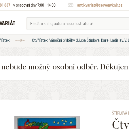
81 837
v pracovní dny 7:00 - 14:00
antikvariat@cervenyknir.cz
VARIÁT
lístek
Čtyřlístek: Vánoční příběhy (Ljuba Štíplová, Karel Ladislav, V
6 nebude možný osobní odběr. Děkuje
ŠTÍPLOVÁ 
Čty