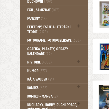
DUCHOVNÍ
(709)
Okultismus (110)
EXIL, SAMIZDAT
(107)
Záhady (105)
FANZINY
(17)
FEJETONY, ESEJE A LITERÁRNÍ
TEORIE
(2178)
Citáty, aforismy, snáře, přísloví,
FOTOGRAFIE, FOTOPUBLIKACE
(630)
afirmace (106)
GRAFIKA, PLAKÁTY, OBRAZY,
KALENDÁŘE
(79)
HISTORIE
(4308)
Mytologie, Mýty, Báje, Pověsti (203)
HUMOR
(577)
KÁJA SAUDEK
(21)
KOMIKS
(632)
Komiks - Čtyřlístek (234)
KOMIKS - MANGA
(2)
Komiks - Ostatní (180)
KUCHAŘKY, HOBBY, RUČNÍ PRÁCE,