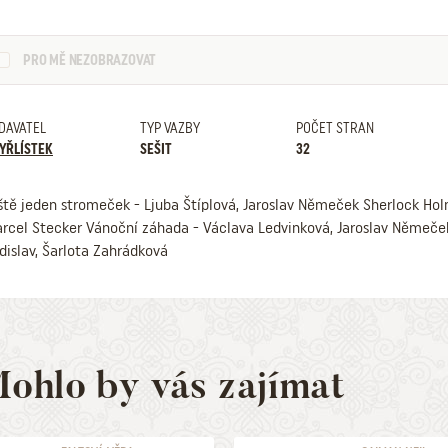
PRO MĚ NEZOBRAZOVAT
DAVATEL
TYP VAZBY
POČET STRAN
YŘLÍSTEK
SEŠIT
32
ště jeden stromeček - Ljuba Štíplová, Jaroslav Němeček Sherlock Hol
rcel Stecker Vánoční záhada - Václava Ledvinková, Jaroslav Němeček 
dislav, Šarlota Zahrádková
ohlo by vás zajímat