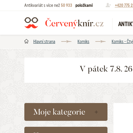
Antikvariát s více než
50 933
položkami
+420 775 2
ANTIK
Hlavní strana
Komiks
Komiks - Čtyř
V pátek 7.8. 2
Moje kategorie