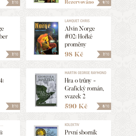
Rezervováno
7
/10
9
/10
LAMQUET CHRIS
ge
Alvin Norge
ber
#02: Hořké
proměny
98 Kč
7
/10
7
/10
MARTIN GEORGE RAYMOND
RICHARD
4:
Hra o trůny -
Grafický román,
svazek 2
590 Kč
7
/10
8
/10
..
KOLEKTIV
i:
První sborník