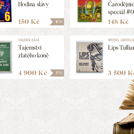
Hodina slávy
Čarodějni
speciál #0
Srandy pl
150 Kč
148 Kč
9
/10
strašfest
SAUDEK KÁJA
WEIGEL JAROSLAV,
Tajemství
Lips Tullia
zlatého koně
4 900 Kč
3 500 K
7
/10