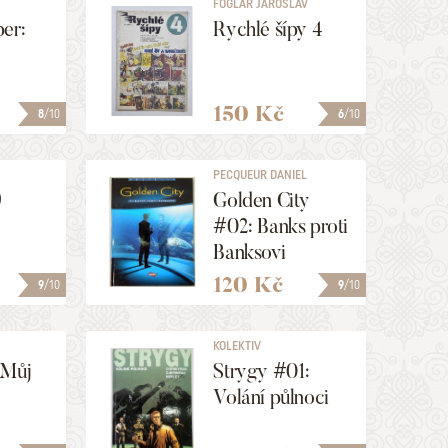
FOGLAR JAROSLAV
er:
Rychlé šípy 4
150 Kč
8
/10
6
/10
PECQUEUR DANIEL
9
Golden City
#02: Banks proti
Banksovi
120 Kč
9
/10
9
/10
KOLEKTIV
 Můj
Strygy #01:
Volání půlnoci