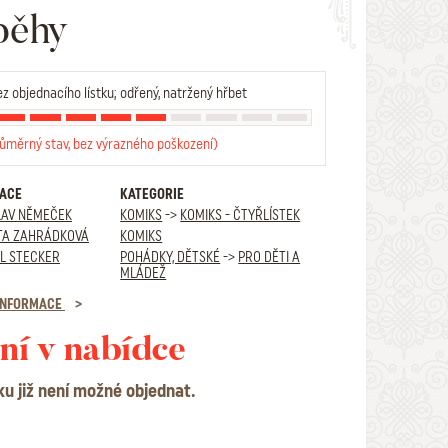
běhy
z objednacího lístku; odřený, natržený hřbet
růměrný stav, bez výrazného poškození)
RACE
KATEGORIE
LAV NĚMEČEK
KOMIKS
->
KOMIKS - ČTYŘLÍSTEK
TA ZAHRÁDKOVÁ
KOMIKS
L STECKER
POHÁDKY, DĚTSKÉ
->
PRO DĚTI A
MLÁDEŽ
 INFORMACE
ní v nabídce
ku již není možné objednat.