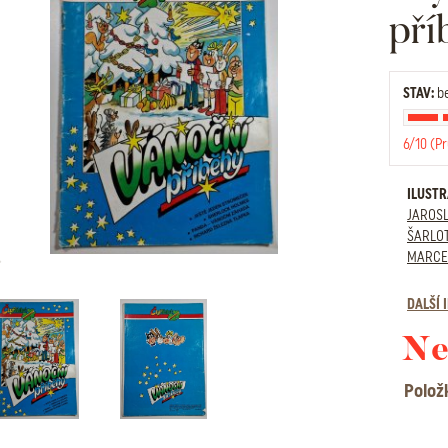
pří
STAV:
be
6/10 (P
ILUST
JAROS
ŠARLO
MARCE
DALŠÍ
Ne
Polož