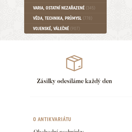
Učebnice - SŠ (789)
VARIA, OSTATNÍ NEZAŘAZENÉ
(345)
Učebnice - VŠ (259)
Učebnice - ZŠ (556)
VĚDA, TECHNIKA, PRŮMYSL
(778)
Učebnice - Ostatní (499)
VOJENSKÉ, VÁLEČNÉ
(907)
Zásilky odesíláme každý den
O ANTIKVARIÁTU