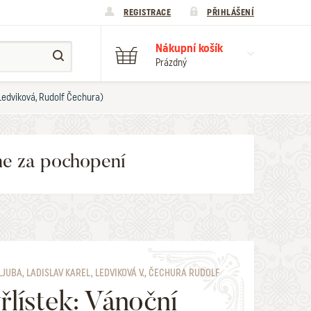
REGISTRACE
PŘIHLÁŠENÍ
Nákupní košík
Prázdný
. Ledviková, Rudolf Čechura)
me za pochopení
LJUBA, LADISLAV KAREL, LEDVIKOVÁ V., ČECHURA RUDOLF
řlístek: Vánoční