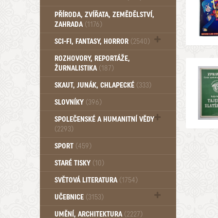
PŘÍRODA, ZVÍŘATA, ZEMĚDĚLSTVÍ,
ZAHRADA
(1176)
SCI-FI, FANTASY, HORROR
(2540)
UFO (14)
ROZHOVORY, REPORTÁŽE,
ŽURNALISTIKA
(187)
SKAUT, JUNÁK, CHLAPECKÉ
(333)
SLOVNÍKY
(396)
SPOLEČENSKÉ A HUMANITNÍ VĚDY
(2293)
Pedagogika (191)
SPORT
(459)
Filozofie, sociologie (859)
STARÉ TISKY
(10)
Psychologie a osobní rozvoj (761)
SVĚTOVÁ LITERATURA
(1754)
UČEBNICE
(3153)
Učebnice - Jazykové (1297)
UMĚNÍ, ARCHITEKTURA
(2227)