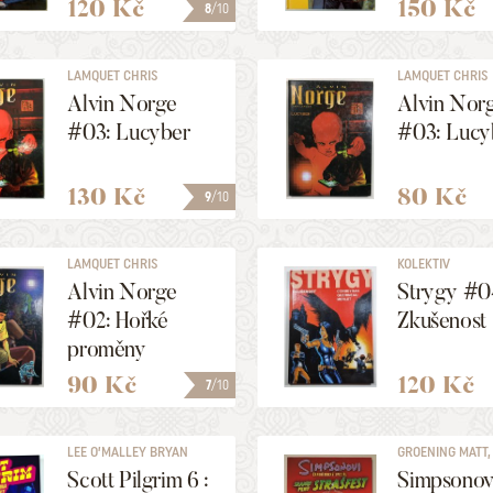
120 Kč
150 Kč
8
/10
LAMQUET CHRIS
LAMQUET CHRIS
Alvin Norge
Alvin Nor
#03: Lucyber
#03: Lucy
130 Kč
80 Kč
9
/10
LAMQUET CHRIS
KOLEKTIV
Alvin Norge
Strygy #0
#02: Hořké
Zkušenost
proměny
90 Kč
120 Kč
7
/10
LEE O’MALLEY BRYAN
GROENING MATT, .
Scott Pilgrim 6 :
Simpsonov