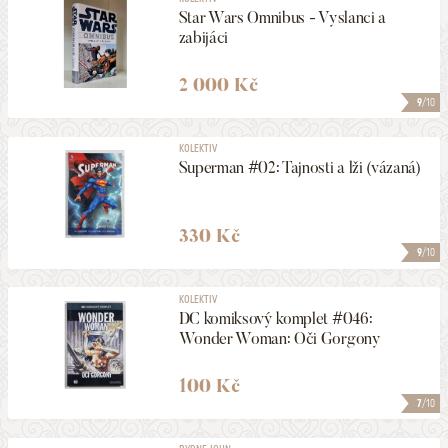
Star Wars Omnibus - Vyslanci a
zabijáci
2 000 Kč
9
/10
KOLEKTIV
Superman #02: Tajnosti a lži (vázaná)
330 Kč
9
/10
KOLEKTIV
DC komiksový komplet #046:
Wonder Woman: Oči Gorgony
100 Kč
7
/10