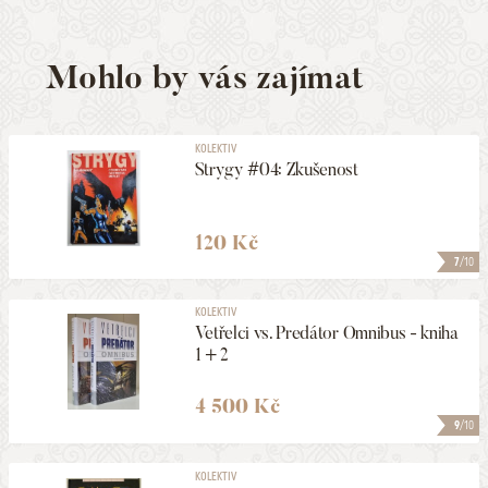
Mohlo by vás zajímat
KOLEKTIV
Strygy #04: Zkušenost
120 Kč
7
/10
KOLEKTIV
Vetřelci vs. Predátor Omnibus - kniha
1 + 2
4 500 Kč
9
/10
KOLEKTIV