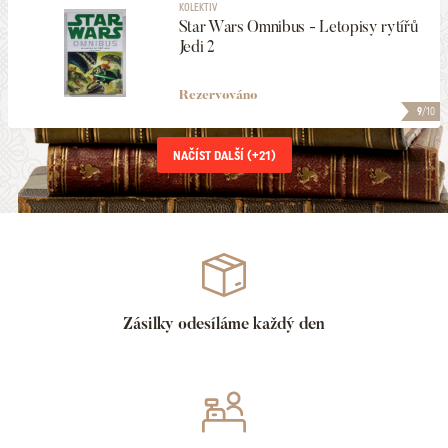
KOLEKTIV
Star Wars Omnibus - Letopisy rytířů
Jedi 2
Rezervováno
9
/10
NAČÍST DALŠÍ (+
21
)
Zásilky odesíláme každý den