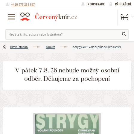
+420 775 281 837
REGISTRACE
PŘIHLÁŠENÍ
Hlavní strana
Komiks
Strygy #01: Volání půlnoci (kolektiv)
V pátek 7.8. 26 nebude možný osobní
odběr. Děkujeme za pochopení