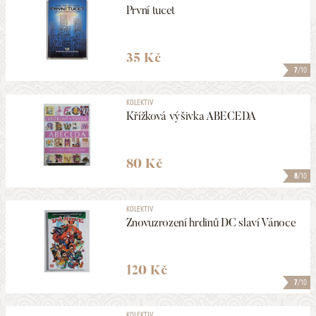
První tucet
35 Kč
7
/10
KOLEKTIV
Křížková výšivka ABECEDA
80 Kč
8
/10
KOLEKTIV
Znovuzrození hrdinů DC slaví Vánoce
120 Kč
7
/10
KOLEKTIV