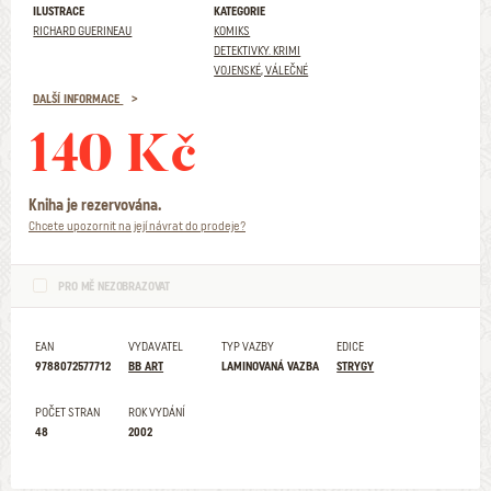
ILUSTRACE
KATEGORIE
RICHARD GUERINEAU
KOMIKS
DETEKTIVKY. KRIMI
VOJENSKÉ, VÁLEČNÉ
DALŠÍ INFORMACE
140 Kč
Kniha je rezervována.
Chcete upozornit na její návrat do prodeje?
PRO MĚ NEZOBRAZOVAT
EAN
VYDAVATEL
TYP VAZBY
EDICE
9788072577712
BB ART
LAMINOVANÁ VAZBA
STRYGY
POČET STRAN
ROK VYDÁNÍ
48
2002