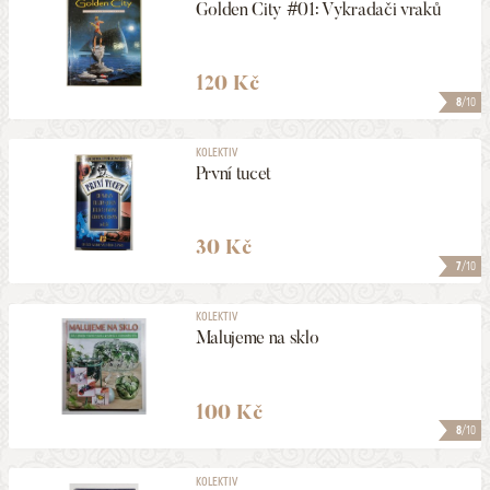
Golden City #01: Vykradači vraků
120 Kč
8
/10
KOLEKTIV
První tucet
30 Kč
7
/10
KOLEKTIV
Malujeme na sklo
100 Kč
8
/10
KOLEKTIV