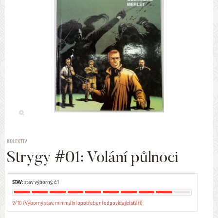
KOLEKTIV
Strygy #01: Volání půlnoci
STAV:
stav výborný, č.1
9/10 (Výborný stav, minimální opotřebení odpovídající stáří)