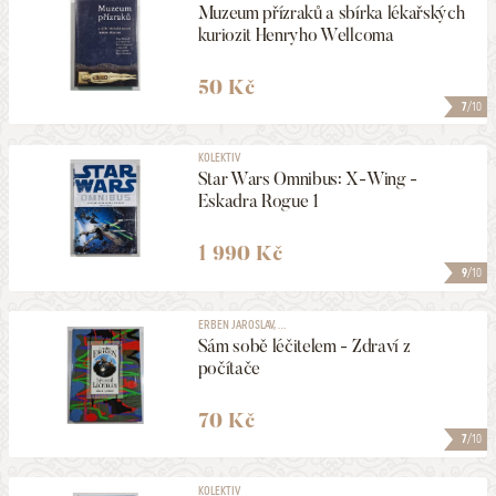
Muzeum přízraků a sbírka lékařských
kuriozit Henryho Wellcoma
50 Kč
7
/10
KOLEKTIV
Star Wars Omnibus: X-Wing -
Eskadra Rogue 1
1 990 Kč
9
/10
ERBEN JAROSLAV, ...
Sám sobě léčitelem - Zdraví z
počítače
70 Kč
7
/10
KOLEKTIV