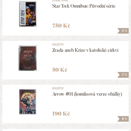
BYRNE JOHN, ...
Star Trek Omnibus: Původní série
750 Kč
9
/10
KOLEKTIV
Zrada aneb Krize v katolické církvi
50 Kč
7
/10
KOLEKTIV
Arrow #01 (komiksová verze obálky)
190 Kč
8
/10