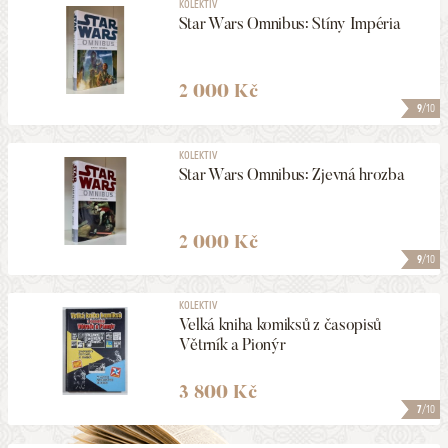
KOLEKTIV
Star Wars Omnibus: Stíny Impéria
2 000 Kč
9
/10
KOLEKTIV
Star Wars Omnibus: Zjevná hrozba
2 000 Kč
9
/10
KOLEKTIV
Velká kniha komiksů z časopisů
Větrník a Pionýr
3 800 Kč
7
/10