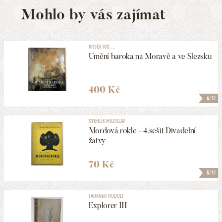
Mohlo by vás zajímat
KRSEK IVO, ...
Umění baroka na Moravě a ve Slezsku
400 Kč
6
/10
STEHLÍK MILOSLAV
Mordová rokle - 4.sešit Divadelní
žatvy
70 Kč
5
/10
FAUKNER RUDOLF
Explorer III