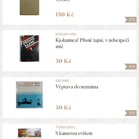
150 Kč
7
/10
KOROLKOV JURIJ
Kjokumicu! Přísně tajné, v nebezpečí
znič
30 Kč
6
/10
HASS HANS
Výprava do neznáma
30 Kč
7
/10
TYLÍNEK ERICH, ...
S kamerou světem