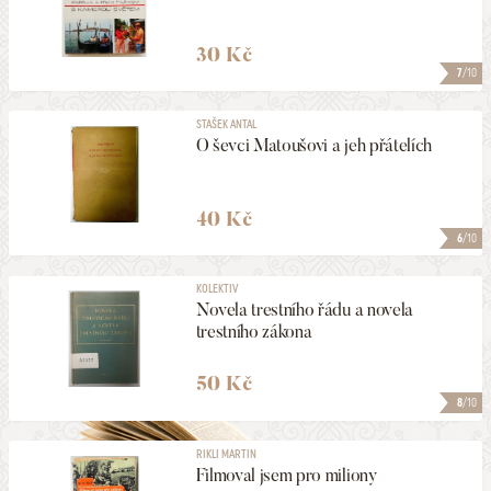
30 Kč
7
/10
STAŠEK ANTAL
O ševci Matoušovi a jeh přátelích
40 Kč
6
/10
KOLEKTIV
Novela trestního řádu a novela
trestního zákona
50 Kč
8
/10
RIKLI MARTIN
Filmoval jsem pro miliony