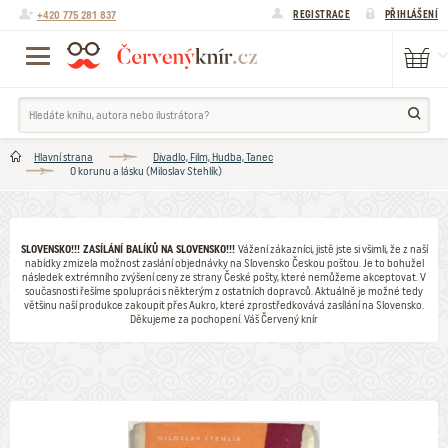
+420 775 281 837
REGISTRACE
PŘIHLÁŠENÍ
Hlavní strana
Divadlo, Film, Hudba, Tanec
O korunu a lásku (Miloslav Stehlík)
SLOVENSKO!!! ZASÍLÁNÍ BALÍKŮ NA SLOVENSKO!!!
Vážení zákazníci, jistě jste si všimli, že z naší
nabídky zmizela možnost zaslání objednávky na Slovensko Českou poštou. Je to bohužel
následek extrémního zvýšení ceny ze strany České pošty, které nemůžeme akceptovat. V
současnosti řešíme spolupráci s některým z ostatních dopravců. Aktuálně je možné tedy
většinu naší produkce zakoupit přes Aukro, které zprostředkovává zasílání na Slovensko.
Děkujeme za pochopení. Váš Červený knír