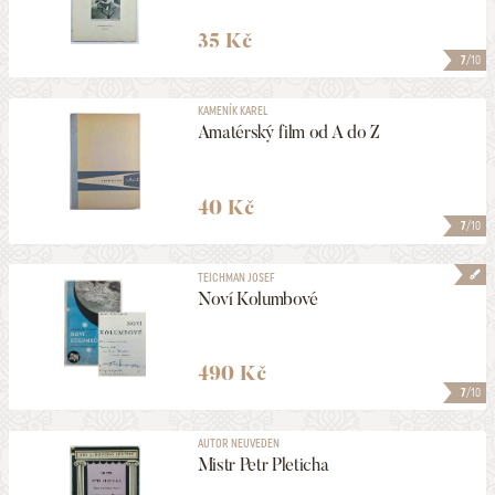
35 Kč
7
/10
KAMENÍK KAREL
Amatérský film od A do Z
40 Kč
7
/10
TEICHMAN JOSEF
Noví Kolumbové
490 Kč
7
/10
AUTOR NEUVEDEN
Mistr Petr Pleticha