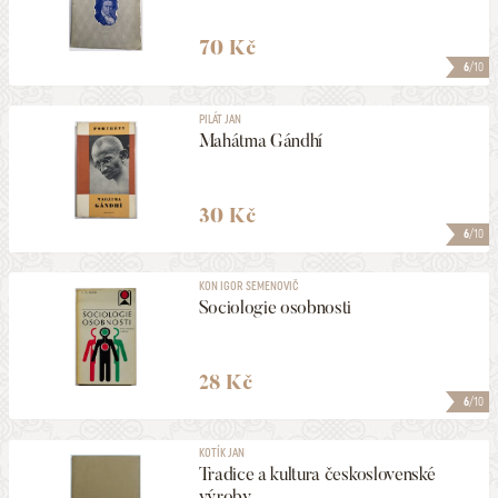
70 Kč
6
/10
PILÁT JAN
Mahátma Gándhí
30 Kč
6
/10
KON IGOR SEMENOVIČ
Sociologie osobnosti
28 Kč
6
/10
KOTÍK JAN
Tradice a kultura československé
výroby