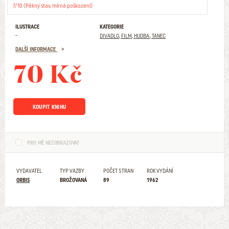
7/10 (Pěkný stav, mírná poškození)
ILUSTRACE
KATEGORIE
-
DIVADLO, FILM, HUDBA, TANEC
DALŠÍ INFORMACE
70 Kč
KOUPIT KNIHU
PRO MĚ NEZOBRAZOVAT
VYDAVATEL
TYP VAZBY
POČET STRAN
ROK VYDÁNÍ
ORBIS
BROŽOVANÁ
89
1962