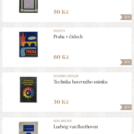
50 Kč
5
/10
KOLEKTIV
Praha v číslech
60 Kč
5
/10
KULHÁNEK JAROSLAV
Technika barevného snímku
30 Kč
6
/10
NOHL WALTHER
Ludwig van Beethoven