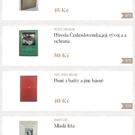
45 Kč
6
/10
VESELÝ JAROSLAV
Příroda Československa,její vývoj a a
ochrana
50 Kč
7
/10
FRIČ JOSEF VÁCLAV
Písně z bašty a jiné básně
40 Kč
7
/10
MAREŠ JIŘÍ, ...
Mladá léta