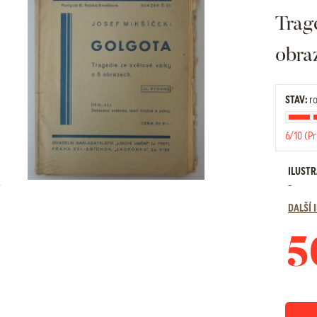
Trag
obra
STAV:
ro
6/10 (P
ILUST
-
DALŠÍ
5