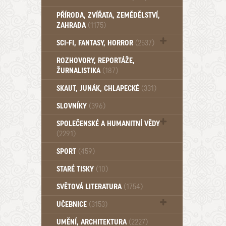
PŘÍRODA, ZVÍŘATA, ZEMĚDĚLSTVÍ,
ZAHRADA
(1175)
SCI-FI, FANTASY, HORROR
(2537)
UFO (14)
ROZHOVORY, REPORTÁŽE,
ŽURNALISTIKA
(187)
SKAUT, JUNÁK, CHLAPECKÉ
(331)
SLOVNÍKY
(396)
SPOLEČENSKÉ A HUMANITNÍ VĚDY
(2291)
Pedagogika (191)
SPORT
(459)
Filozofie, sociologie (859)
STARÉ TISKY
(10)
Psychologie a osobní rozvoj (760)
SVĚTOVÁ LITERATURA
(1754)
UČEBNICE
(3153)
Učebnice - Jazykové (1297)
UMĚNÍ, ARCHITEKTURA
(2227)