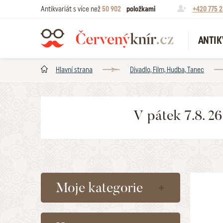
Antikvariát s více než
50 902
položkami
+420 775 2
ANTIK
Hlavní strana
Divadlo, Film, Hudba, Tanec
V pátek 7.8. 2
Moje kategorie