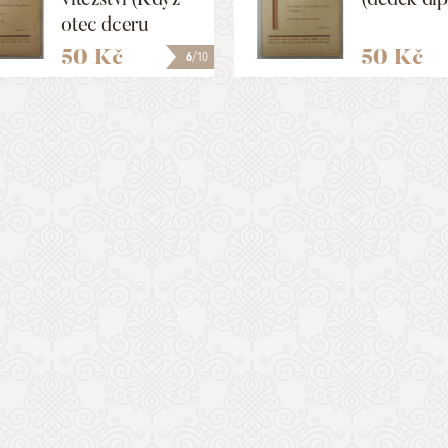
otec dceru
vdává)
50 Kč
50 Kč
6
/10