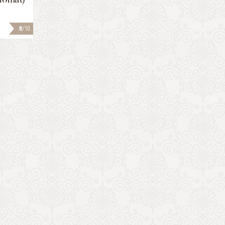
8
/10