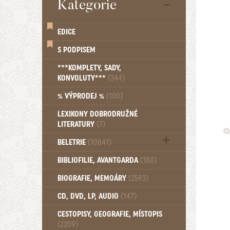
Kategorie
EDICE
S PODPISEM
***KOMPLETY, SADY,
KONVOLUTY***
(344)
% VÝPRODEJ %
(100)
LEXIKONY DOBRODRUŽNÉ
LITERATURY
(7)
BELETRIE
(10841)
Beletrie - Historická (1388)
BIBLIOFILIE, AVANTGARDA
(180)
Beletrie - Humoristické (501)
BIOGRAFIE, MEMOÁRY
(2593)
Beletrie - Povídky (1757)
Beletrie - Thrillery, krimi (1179)
CD, DVD, LP, AUDIO
(147)
Beletrie - Válečné romány (489)
Beletrie - Ženské a dívčí romány
CESTOPISY, GEOGRAFIE, MÍSTOPIS
(2209)
(1522)