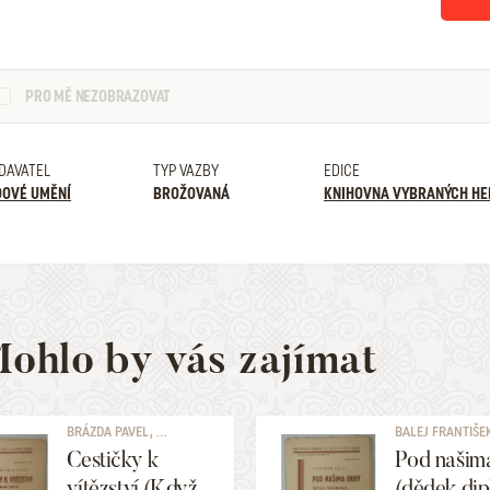
PRO MĚ NEZOBRAZOVAT
DAVATEL
TYP VAZBY
EDICE
DOVÉ UMĚNÍ
BROŽOVANÁ
KNIHOVNA VYBRANÝCH HE
ohlo by vás zajímat
BRÁZDA PAVEL, ...
BALEJ FRANTIŠE
Cestičky k
Pod našim
vítězství (Když
(dědek dip