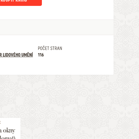
KOUPIT KNIHU
POČET STRAN
R LIDOVÉHO UMĚNÍ
116
K
a okny
lomat)