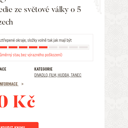
edie ze světové války o 5
zech
ztřepené okraje; složky volně tak jak mají být
růměrný stav, bez výrazného poškození)
RACE
KATEGORIE
DIVADLO, FILM, HUDBA, TANEC
 INFORMACE
0 Kč