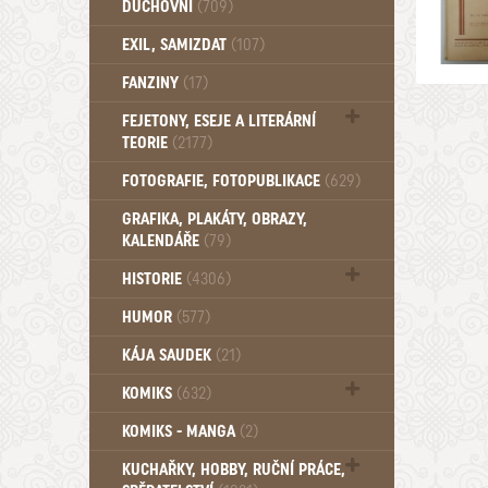
DUCHOVNÍ
(709)
Okultismus (110)
EXIL, SAMIZDAT
(107)
Záhady (105)
FANZINY
(17)
FEJETONY, ESEJE A LITERÁRNÍ
TEORIE
(2177)
Citáty, aforismy, snáře, přísloví,
FOTOGRAFIE, FOTOPUBLIKACE
(629)
afirmace (106)
GRAFIKA, PLAKÁTY, OBRAZY,
KALENDÁŘE
(79)
HISTORIE
(4306)
Mytologie, Mýty, Báje, Pověsti (203)
HUMOR
(577)
KÁJA SAUDEK
(21)
KOMIKS
(632)
Komiks - Čtyřlístek (232)
KOMIKS - MANGA
(2)
Komiks - Ostatní (180)
KUCHAŘKY, HOBBY, RUČNÍ PRÁCE,