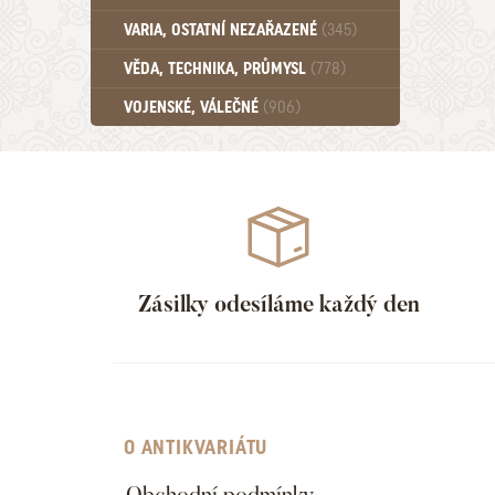
Učebnice - SŠ (789)
VARIA, OSTATNÍ NEZAŘAZENÉ
(345)
Učebnice - VŠ (259)
Učebnice - ZŠ (556)
VĚDA, TECHNIKA, PRŮMYSL
(778)
Učebnice - Ostatní (499)
VOJENSKÉ, VÁLEČNÉ
(906)
Zásilky odesíláme každý den
O ANTIKVARIÁTU