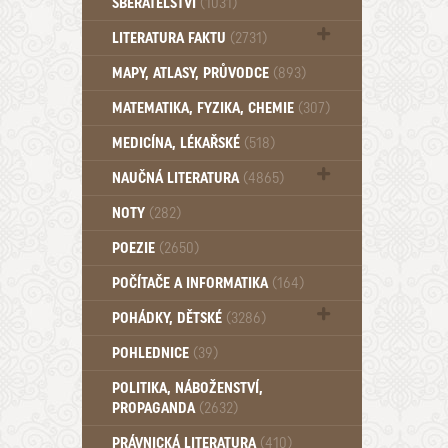
SBĚRATELSTVÍ
(1031)
Dům a byt (102)
LITERATURA FAKTU
(2731)
Katalogy (503)
MAPY, ATLASY, PRŮVODCE
(893)
MATEMATIKA, FYZIKA, CHEMIE
(307)
MEDICÍNA, LÉKAŘSKÉ
(518)
NAUČNÁ LITERATURA
(4865)
Zdraví a zdraví životní styl (510)
NOTY
(282)
POEZIE
(2650)
POČÍTAČE A INFORMATIKA
(164)
POHÁDKY, DĚTSKÉ
(3286)
Pro děti a mládež (2882)
POHLEDNICE
(39)
Pohádky, Dětské - Do roku 1948 (174)
POLITIKA, NÁBOŽENSTVÍ,
Pohádky, Dětské - Od roku 1949 (257)
PROPAGANDA
(2632)
PRÁVNICKÁ LITERATURA
(410)