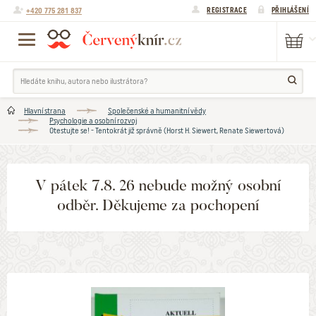
+420 775 281 837
REGISTRACE
PŘIHLÁŠENÍ
Hlavní strana
Společenské a humanitní vědy
Psychologie a osobní rozvoj
Otestujte se! - Tentokrát již správně (Horst H. Siewert, Renate Siewertová)
V pátek 7.8. 26 nebude možný osobní
odběr. Děkujeme za pochopení