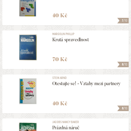
40 Kč
7
/10
MARGOLIN PHILLIP
Krutá spravedlnost
70 Kč
8
/10
STEIN ARND
Otestujte se! - Vztahy mezi partnery
40 Kč
8
/10
JACOBS NANCY BAKER
Prázdná náruč