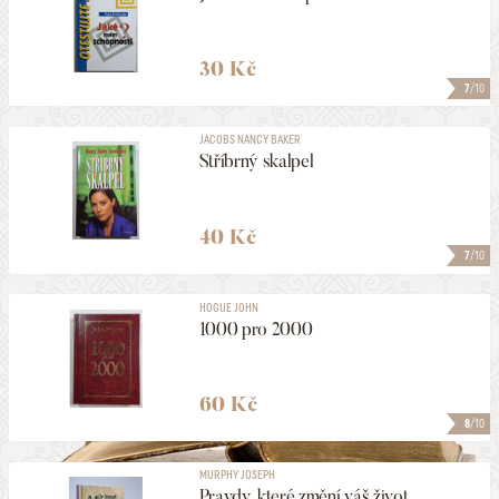
30 Kč
7
/10
JACOBS NANCY BAKER
Stříbrný skalpel
40 Kč
7
/10
HOGUE JOHN
1000 pro 2000
60 Kč
8
/10
MURPHY JOSEPH
Pravdy, které změní váš život