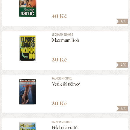
40 Kč
6
/10
LEONARD ELMORE
Maximum Bob
30 Kč
7
/10
PALMER MICHAEL
Vedlejší účinky
30 Kč
7
/10
PALMER MICHAEL
Peklo návratů