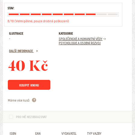
STAV:
8/10 (Velmi pěkné, pouze drobná poškození)
ILUSTRACE
KATEGORIE
-
SPOLEČENSKÉ A HUMANITNÍ VĚDY
->
PSYCHOLOGIE A OSOBNÍ ROZVOJ
DALŠÍ INFORMACE
40 Kč
KOUPIT KNIHU
Máme více kusů
PRO MĚ NEZOBRAZOVAT
ISBN
EAN
VYDAVATEL
TYP VAZBY