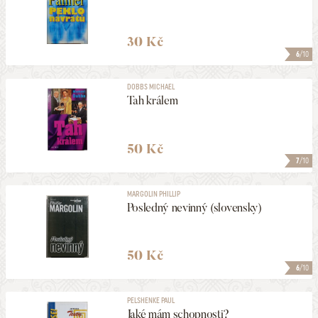
30 Kč
6
/10
DOBBS MICHAEL
Tah králem
50 Kč
7
/10
MARGOLIN PHILLIP
Posledný nevinný (slovensky)
50 Kč
6
/10
PELSHENKE PAUL
Jaké mám schopnosti?