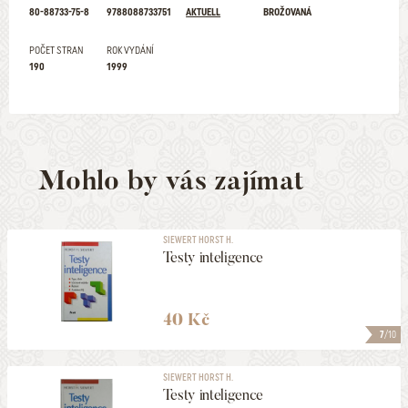
80-88733-75-8
9788088733751
AKTUELL
BROŽOVANÁ
POČET STRAN
ROK VYDÁNÍ
190
1999
Mohlo by vás zajímat
SIEWERT HORST H.
Testy inteligence
40 Kč
7
/10
SIEWERT HORST H.
Testy inteligence