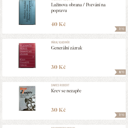
Lužinova obrana / Pozvání na
popravu
40 Kč
7
/10
PÁRAL VLADIMÍR
Generální zázrak
30 Kč
8
/10
DAVIES ROBERT
Krev se nezapře
30 Kč
7
/10