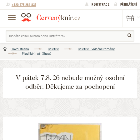
+420 775 281 837
REGISTRACE
PŘIHLÁŠENÍ
Hlavní strana
Beletrie
Beletrie - Válečné romány
Mladí lvi (Irwin Shaw)
V pátek 7.8. 26 nebude možný osobní
odběr. Děkujeme za pochopení