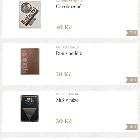
SCHONBERG MICHAL
Osvobozené
40 Kč
7
/10
FRUTTERO CARLO, ...
Paní z neděle
20 Kč
8
/10
CHRISTIE AGATHA
Muž v mlze
30 Kč
6
/10