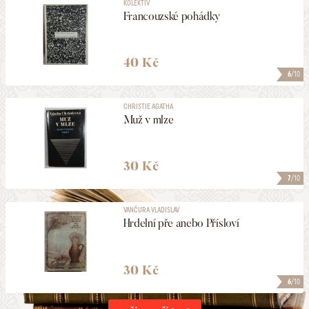
KOLEKTIV
Francouzské pohádky
40 Kč
6
/10
CHRISTIE AGATHA
Muž v mlze
30 Kč
7
/10
VANČURA VLADISLAV
Hrdelní pře anebo Přísloví
30 Kč
6
/10