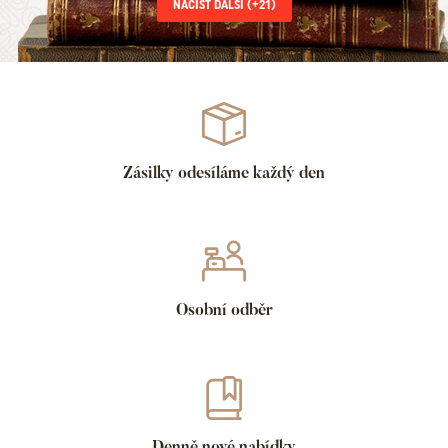
NAČÍST DALŠÍ (+
21
)
Zásilky odesíláme každý den
Osobní odběr
Denně nové nabídky