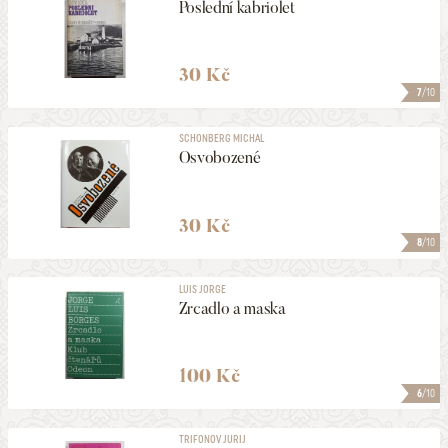
Poslední kabriolet
30 Kč
7
/10
SCHONBERG MICHAL
Osvobozené
30 Kč
8
/10
LUIS JORGE
Zrcadlo a maska
100 Kč
6
/10
TRIFONOV JURIJ