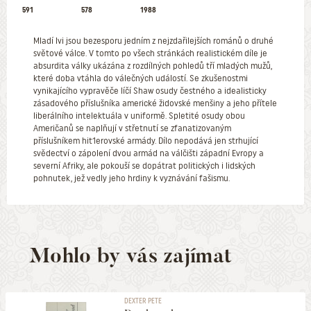
591
578
1988
Mladí lvi jsou bezesporu jedním z nejzdařilejších románů o druhé
světové válce. V tomto po všech stránkách realistickém díle je
absurdita války ukázána z rozdílných pohledů tří mladých mužů,
které doba vtáhla do válečných událostí. Se zkušenostmi
vynikajícího vypravěče líčí Shaw osudy čestného a idealisticky
zásadového příslušníka americké židovské menšiny a jeho přítele
liberálního intelektuála v uniformě. Spletité osudy obou
Američanů se naplňují v střetnutí se zfanatizovaným
příslušníkem hit1erovské armády. Dílo nepodává jen strhující
svědectví o zápolení dvou armád na válčišti západní Evropy a
severní Afriky, ale pokouší se dopátrat politických i lidských
pohnutek, jež vedly jeho hrdiny k vyznávání fašismu.
Mohlo by vás zajímat
DEXTER PETE