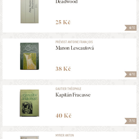
Deadwood
25 Kč
6
/10
PRÉVOST ANTOINE FRANÇOIS
Manon Lescautová
38 Kč
6
/10
GAUTIER THÉOPHILE
Kapitán Fracasse
40 Kč
7
/10
MYRER ANTON