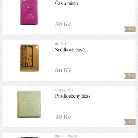
Čas a místo
30 Kč
7
/10
DEUEL LEO
Svědkové časů
60 Kč
7
/10
SOVA ANTONÍN
Prodloužený úžas
40 Kč
7
/10
CHRISTIE AGATHA