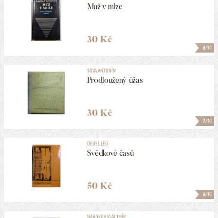
Muž v mlze
30 Kč
6
/10
SOVA ANTONÍN
Prodloužený úžas
30 Kč
7
/10
DEUEL LEO
Svědkové časů
50 Kč
6
/10
NABOKOV VLADIMÍR