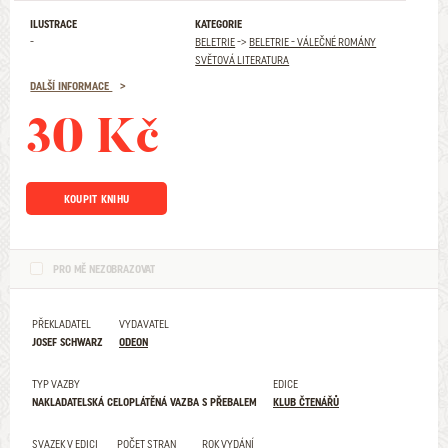
ILUSTRACE
KATEGORIE
-
BELETRIE
->
BELETRIE - VÁLEČNÉ ROMÁNY
SVĚTOVÁ LITERATURA
DALŠÍ INFORMACE
30 Kč
KOUPIT KNIHU
PRO MĚ NEZOBRAZOVAT
PŘEKLADATEL
VYDAVATEL
JOSEF SCHWARZ
ODEON
TYP VAZBY
EDICE
NAKLADATELSKÁ CELOPLÁTĚNÁ VAZBA S PŘEBALEM
KLUB ČTENÁŘŮ
SVAZEK V EDICI
POČET STRAN
ROK VYDÁNÍ