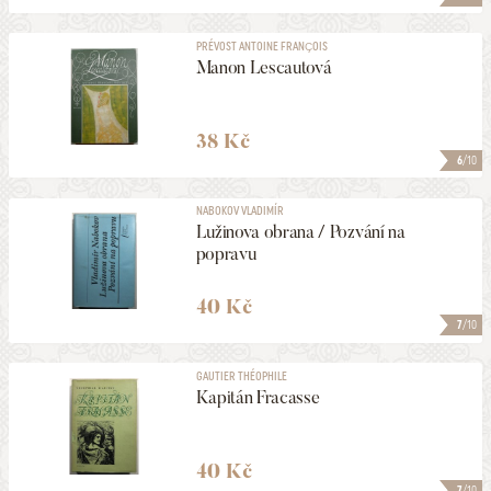
PRÉVOST ANTOINE FRANÇOIS
Manon Lescautová
38 Kč
6
/10
NABOKOV VLADIMÍR
Lužinova obrana / Pozvání na
popravu
40 Kč
7
/10
GAUTIER THÉOPHILE
Kapitán Fracasse
40 Kč
7
/10