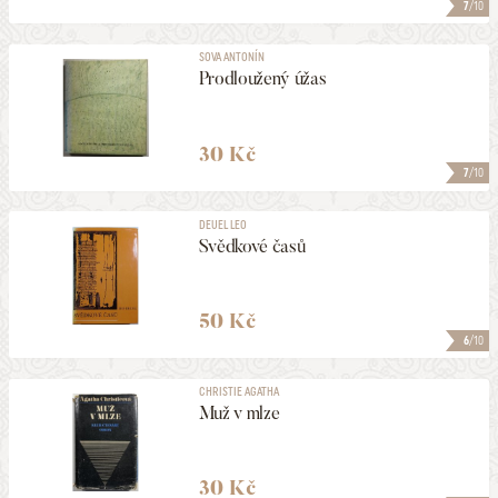
7
/10
SOVA ANTONÍN
Prodloužený úžas
30 Kč
7
/10
DEUEL LEO
Svědkové časů
50 Kč
6
/10
CHRISTIE AGATHA
Muž v mlze
30 Kč