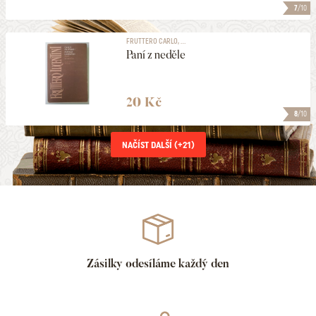
7
/10
FRUTTERO CARLO, ...
Paní z neděle
20 Kč
8
/10
NAČÍST DALŠÍ (+
21
)
Zásilky odesíláme každý den