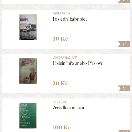
MYRER ANTON
Poslední kabriolet
30 Kč
7
/10
VANČURA VLADISLAV
Hrdelní pře anebo Přísloví
30 Kč
6
/10
LUIS JORGE
Zrcadlo a maska
100 Kč