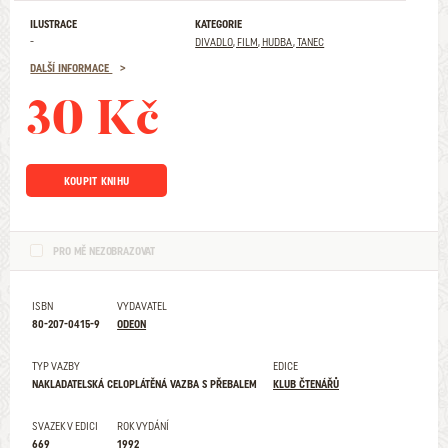
ILUSTRACE
KATEGORIE
-
DIVADLO, FILM, HUDBA, TANEC
DALŠÍ INFORMACE
30 Kč
KOUPIT KNIHU
PRO MĚ NEZOBRAZOVAT
ISBN
VYDAVATEL
80-207-0415-9
ODEON
TYP VAZBY
EDICE
NAKLADATELSKÁ CELOPLÁTĚNÁ VAZBA S PŘEBALEM
KLUB ČTENÁŘŮ
SVAZEK V EDICI
ROK VYDÁNÍ
669
1992