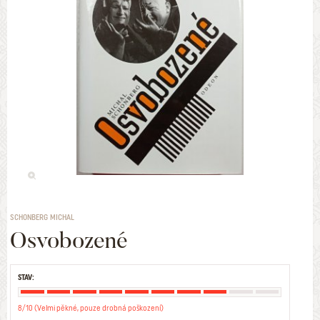
SCHONBERG MICHAL
Osvobozené
STAV:
8/10 (Velmi pěkné, pouze drobná poškození)