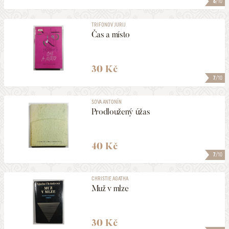
6
/10
TRIFONOV JURIJ
Čas a místo
30 Kč
7
/10
SOVA ANTONÍN
Prodloužený úžas
40 Kč
7
/10
CHRISTIE AGATHA
Muž v mlze
30 Kč