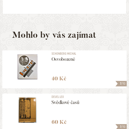
Mohlo by vás zajímat
SCHONBERG MICHAL
Osvobozené
40 Kč
7
/10
DEUEL LEO
Svědkové časů
60 Kč
7
/10