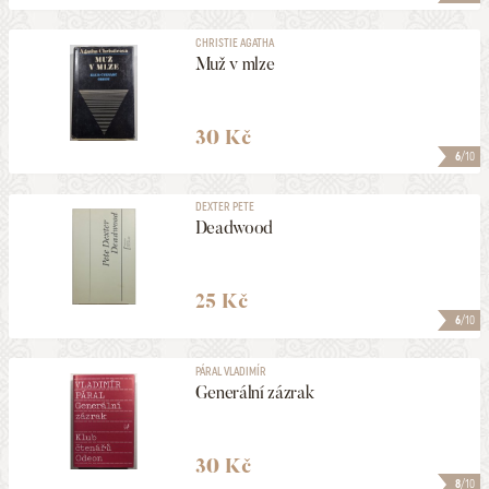
CHRISTIE AGATHA
Muž v mlze
30 Kč
6
/10
DEXTER PETE
Deadwood
25 Kč
6
/10
PÁRAL VLADIMÍR
Generální zázrak
30 Kč
8
/10