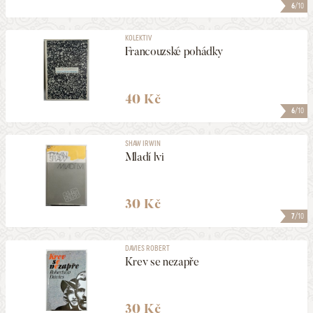
6
/10
KOLEKTIV
Francouzské pohádky
40 Kč
6
/10
SHAW IRWIN
Mladí lvi
30 Kč
7
/10
DAVIES ROBERT
Krev se nezapře
30 Kč