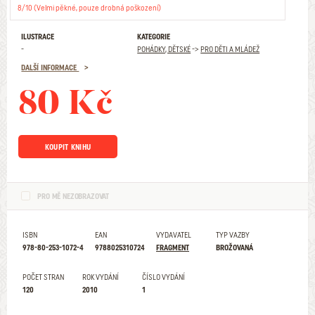
8/10 (Velmi pěkné, pouze drobná poškození)
ILUSTRACE
KATEGORIE
-
POHÁDKY, DĚTSKÉ
->
PRO DĚTI A MLÁDEŽ
DALŠÍ INFORMACE
80 Kč
KOUPIT KNIHU
PRO MĚ NEZOBRAZOVAT
ISBN
EAN
VYDAVATEL
TYP VAZBY
978-80-253-1072-4
9788025310724
FRAGMENT
BROŽOVANÁ
POČET STRAN
ROK VYDÁNÍ
ČÍSLO VYDÁNÍ
120
2010
1