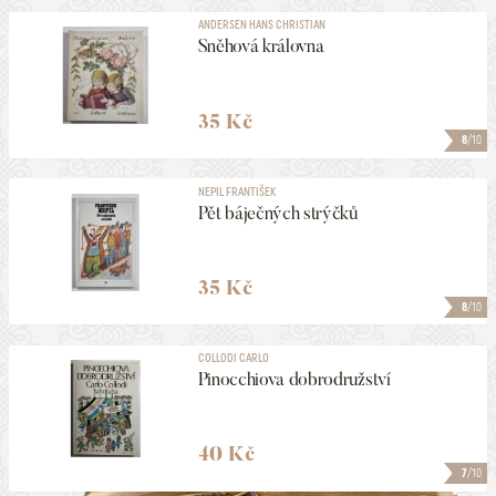
ANDERSEN HANS CHRISTIAN
Sněhová královna
35 Kč
8
/10
NEPIL FRANTIŠEK
Pět báječných strýčků
35 Kč
8
/10
COLLODI CARLO
Pinocchiova dobrodružství
40 Kč
7
/10