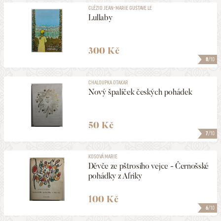
CLÉZIO JEAN-MARIE GUSTAVE LE
Lullaby
300 Kč
8
/10
CHALOUPKA OTAKAR
Nový špalíček českých pohádek
50 Kč
7
/10
KOSOVÁ MARIE
Děvče ze pštrosího vejce - Černošské
pohádky z Afriky
100 Kč
6
/10