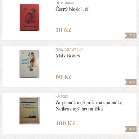
FIKER EDUARD
Černý blesk 1. díl
30 Kč
7
/10
PLEVA JOSEF VĚROMÍR
Malý Bobeš
60 Kč
6
/10
HÁJ FELIX
Za písničkou, Staník má spalničky,
Nejkrásnější hromnička
400 Kč
6
/10