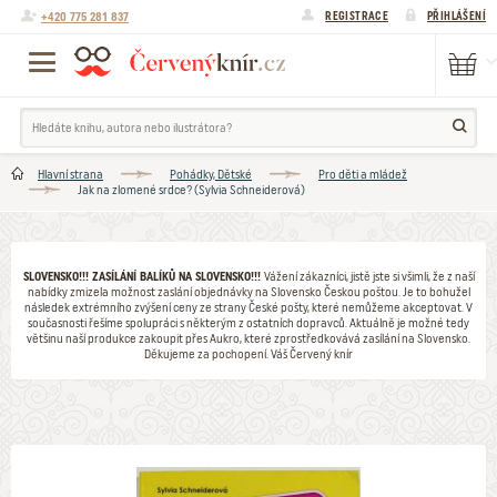
+420 775 281 837
REGISTRACE
PŘIHLÁŠENÍ
Hlavní strana
Pohádky, Dětské
Pro děti a mládež
Jak na zlomené srdce? (Sylvia Schneiderová)
SLOVENSKO!!! ZASÍLÁNÍ BALÍKŮ NA SLOVENSKO!!!
Vážení zákazníci, jistě jste si všimli, že z naší
nabídky zmizela možnost zaslání objednávky na Slovensko Českou poštou. Je to bohužel
následek extrémního zvýšení ceny ze strany České pošty, které nemůžeme akceptovat. V
současnosti řešíme spolupráci s některým z ostatních dopravců. Aktuálně je možné tedy
většinu naší produkce zakoupit přes Aukro, které zprostředkovává zasílání na Slovensko.
Děkujeme za pochopení. Váš Červený knír