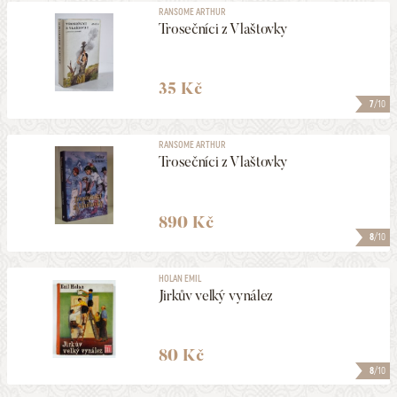
RANSOME ARTHUR
Trosečníci z Vlaštovky
35 Kč
7
/10
RANSOME ARTHUR
Trosečníci z Vlaštovky
890 Kč
8
/10
HOLAN EMIL
Jirkův velký vynález
80 Kč
8
/10