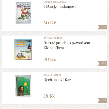
GAŠPAROVÁ ELEONÓRA
Těžko je mustangovi
30 Kč
7
/10
RŮŽIČKA OLDŘICH, ...
Počítač pro děti s pavoučkem
Kloboučkem
40 Kč
8
/10
KARATOV SEMJON
Rychlonohý Džar
28 Kč
7
/10