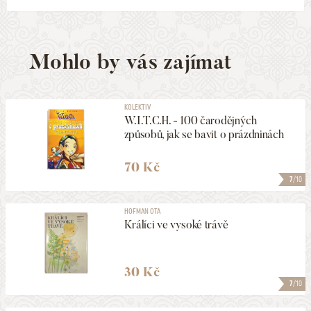
Mohlo by vás zajímat
KOLEKTIV
W.I.T.C.H. - 100 čarodějných
způsobů, jak se bavit o prázdninách
70 Kč
7
/10
HOFMAN OTA
Králíci ve vysoké trávě
30 Kč
7
/10