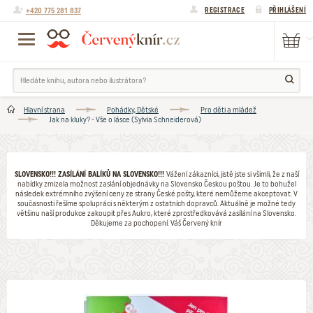
+420 775 281 837
REGISTRACE
PŘIHLÁŠENÍ
Hlavní strana
Pohádky, Dětské
Pro děti a mládež
Jak na kluky? - Vše o lásce (Sylvia Schneiderová)
SLOVENSKO!!! ZASÍLÁNÍ BALÍKŮ NA SLOVENSKO!!!
Vážení zákazníci, jistě jste si všimli, že z naší
nabídky zmizela možnost zaslání objednávky na Slovensko Českou poštou. Je to bohužel
následek extrémního zvýšení ceny ze strany České pošty, které nemůžeme akceptovat. V
současnosti řešíme spolupráci s některým z ostatních dopravců. Aktuálně je možné tedy
většinu naší produkce zakoupit přes Aukro, které zprostředkovává zasílání na Slovensko.
Děkujeme za pochopení. Váš Červený knír