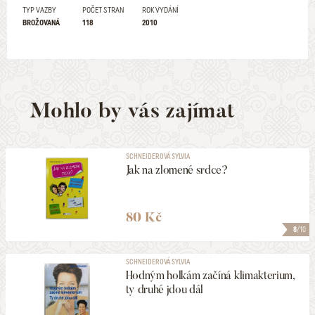
TYP VAZBY
POČET STRAN
ROK VYDÁNÍ
BROŽOVANÁ
118
2010
Mohlo by vás zajímat
SCHNEIDEROVÁ SYLVIA
Jak na zlomené srdce?
80 Kč
8
/10
SCHNEIDEROVÁ SYLVIA
Hodným holkám začíná klimakterium,
ty druhé jdou dál