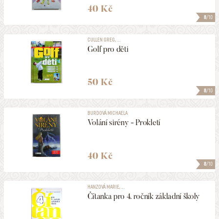
40 Kč
8
/10
CULLEN GREG, ...
Golf pro děti
50 Kč
8
/10
BURDOVÁ MICHAELA
Volání sirény - Prokletí
40 Kč
8
/10
HANZOVÁ MARIE, ...
Čítanka pro 4. ročník základní školy