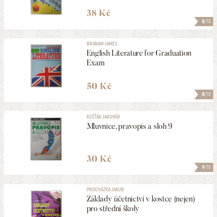
38 Kč
8
/10
BRANAM JAMES
English Literature for Graduation
Exam
50 Kč
8
/10
KOŠŤÁK JAROMÍR
Mluvnice, pravopis a sloh 9
30 Kč
9
/10
PROCHÁZKA JAKUB
Základy účetnictví v kostce (nejen)
pro střední školy