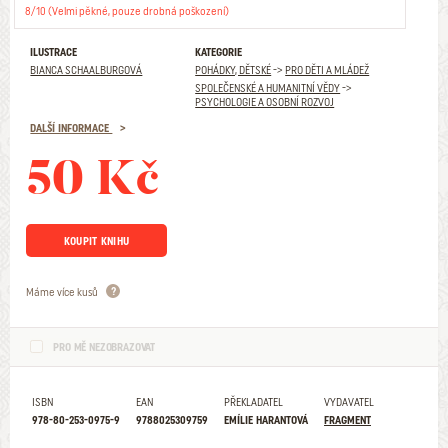
8/10 (Velmi pěkné, pouze drobná poškození)
ILUSTRACE
KATEGORIE
BIANCA SCHAALBURGOVÁ
POHÁDKY, DĚTSKÉ
->
PRO DĚTI A MLÁDEŽ
SPOLEČENSKÉ A HUMANITNÍ VĚDY
->
PSYCHOLOGIE A OSOBNÍ ROZVOJ
DALŠÍ INFORMACE
50 Kč
KOUPIT KNIHU
Máme více kusů
PRO MĚ NEZOBRAZOVAT
ISBN
EAN
PŘEKLADATEL
VYDAVATEL
978-80-253-0975-9
9788025309759
EMÍLIE HARANTOVÁ
FRAGMENT