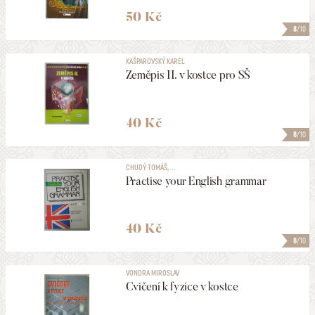
50 Kč
8
/10
KAŠPAROVSKÝ KAREL
Zeměpis II. v kostce pro SŠ
40 Kč
8
/10
CHUDÝ TOMÁŠ, ...
Practise your English grammar
40 Kč
8
/10
VONDRA MIROSLAV
Cvičení k fyzice v kostce