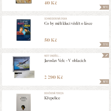
40 Kč
8
/10
SCHNEIDEROVÁ SYLVIA
Co by měli kluci vědět o lásce
50 Kč
7
/10
NEFF ONDŘEJ, ...
Jaroslav Velc - V oblacích
2 290 Kč
8
/10
BOUČKOVÁ TEREZA
Křepelice