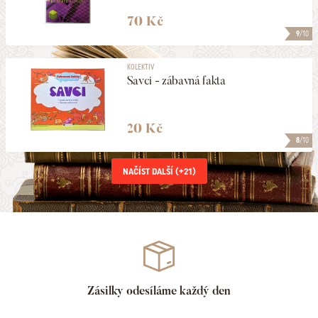
70 Kč
9
/10
KOLEKTIV
Savci - zábavná fakta
20 Kč
8
/10
NAČÍST DALŠÍ (+
21
)
Zásilky odesíláme každý den