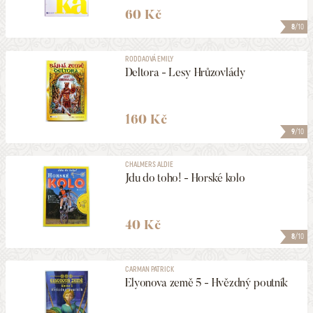
60 Kč
8
/10
RODDAOVÁ EMILY
Deltora - Lesy Hrůzovlády
160 Kč
9
/10
CHALMERS ALDIE
Jdu do toho! - Horské kolo
40 Kč
8
/10
CARMAN PATRICK
Elyonova země 5 - Hvězdný poutník