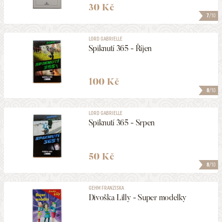
30 Kč
7
/10
LORD GABRIELLE
Spiknutí 365 - Říjen
100 Kč
8
/10
LORD GABRIELLE
Spiknutí 365 - Srpen
50 Kč
8
/10
GEHM FRANZISKA
Divoška Lilly - Super modelky