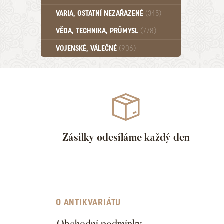
Učebnice - SŠ (789)
VARIA, OSTATNÍ NEZAŘAZENÉ
(345)
Učebnice - VŠ (259)
Učebnice - ZŠ (556)
VĚDA, TECHNIKA, PRŮMYSL
(778)
Učebnice - Ostatní (499)
VOJENSKÉ, VÁLEČNÉ
(906)
Zásilky odesíláme každý den
O ANTIKVARIÁTU