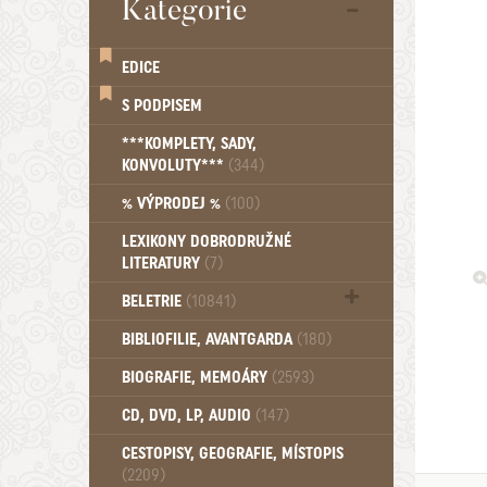
Kategorie
EDICE
S PODPISEM
***KOMPLETY, SADY,
KONVOLUTY***
(344)
% VÝPRODEJ %
(100)
LEXIKONY DOBRODRUŽNÉ
LITERATURY
(7)
BELETRIE
(10841)
Beletrie - Historická (1388)
BIBLIOFILIE, AVANTGARDA
(180)
Beletrie - Humoristické (501)
BIOGRAFIE, MEMOÁRY
(2593)
Beletrie - Povídky (1757)
Beletrie - Thrillery, krimi (1179)
CD, DVD, LP, AUDIO
(147)
Beletrie - Válečné romány (489)
Beletrie - Ženské a dívčí romány
CESTOPISY, GEOGRAFIE, MÍSTOPIS
(2209)
(1522)