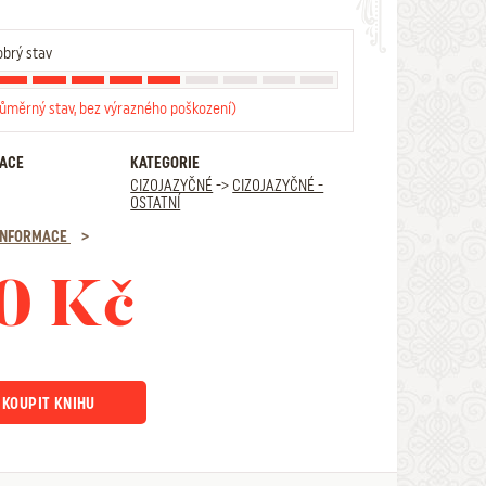
brý stav
růměrný stav, bez výrazného poškození)
RACE
KATEGORIE
CIZOJAZYČNÉ
->
CIZOJAZYČNÉ -
OSTATNÍ
 INFORMACE
0 Kč
KOUPIT KNIHU