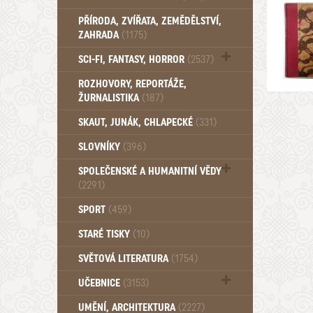
PŘÍRODA, ZVÍŘATA, ZEMĚDĚLSTVÍ,
ZAHRADA
(1175)
SCI-FI, FANTASY, HORROR
(2537)
UFO (14)
ROZHOVORY, REPORTÁŽE,
ŽURNALISTIKA
(187)
SKAUT, JUNÁK, CHLAPECKÉ
(331)
SLOVNÍKY
(396)
SPOLEČENSKÉ A HUMANITNÍ VĚDY
(2291)
Pedagogika (191)
SPORT
(459)
Filozofie, sociologie (859)
STARÉ TISKY
(10)
Psychologie a osobní rozvoj (760)
SVĚTOVÁ LITERATURA
(1754)
UČEBNICE
(3153)
Učebnice - Jazykové (1297)
UMĚNÍ, ARCHITEKTURA
(2227)