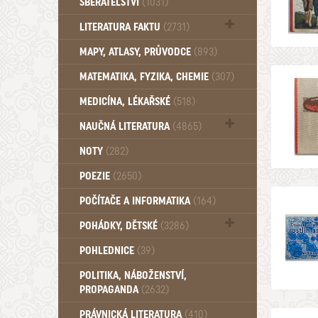
SBĚRATELSTVÍ
(1031)
Dům a byt (102)
LITERATURA FAKTU
(2731)
Katalogy (503)
MAPY, ATLASY, PRŮVODCE
(893)
MATEMATIKA, FYZIKA, CHEMIE
(307)
MEDICÍNA, LÉKAŘSKÉ
(518)
NAUČNÁ LITERATURA
(4865)
Zdraví a zdraví životní styl (510)
NOTY
(282)
POEZIE
(2650)
POČÍTAČE A INFORMATIKA
(164)
POHÁDKY, DĚTSKÉ
(3286)
Pro děti a mládež (2882)
POHLEDNICE
(39)
Pohádky, Dětské - Do roku 1948 (174)
POLITIKA, NÁBOŽENSTVÍ,
Pohádky, Dětské - Od roku 1949 (257)
PROPAGANDA
(2632)
PRÁVNICKÁ LITERATURA
(410)