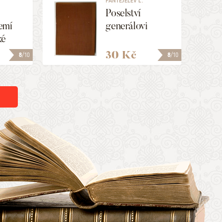
PANTĚJELEV L.
Poselství
emí
generálovi
ké
30 Kč
8
/10
8
/10