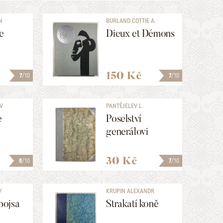
N
BURLAND COTTIE A.
e
Dieux et Démons
150 Kč
7
/10
7
/10
AV
PANTĚJELEV L.
e
Poselství
generálovi
30 Kč
8
/10
7
/10
V
KRUPIN ALEXANDR
IVANOVIČ
bojsa
Strakatí koně