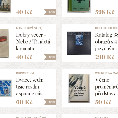
40 Kč
598 Kč
6
/10
MARTINKOVÁ VĚRA, ...
RIEDLBAUCH RU
Dobrý večer -
Katalog 3
Nebe / Třináctá
obrazů s 4
komnata
jazyčnými
popisy a
40 Kč
290 Kč
8
/10
komentáři
CHINMOY SRI
WAGNEROVÁ MA
Dvacet sedm
Věčně
tisíc rostlin
proměnliv
aspirace část 1
představy
60 Kč
50 Kč
8
/10