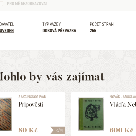
PRO MĚ NEZOBRAZOVAT
DAVATEL
TYP VAZBY
POČET STRAN
UVEDEN
DOBOVÁ PŘEVAZBA
255
ohlo by vás zajímat
SAKCINSKOG IVAN
NOVÁK JAROSLA
KUKULJEVIČ
Pripověsti
Vláďa Ne
80 Kč
600 Kč
6
/10