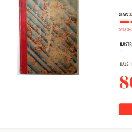
STAV:
do
6/10 (P
ILUST
-
DALŠÍ
8