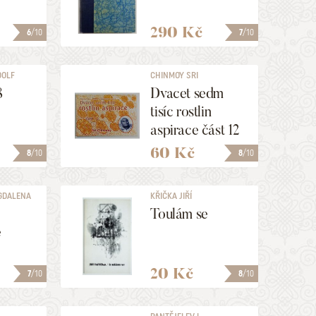
290 Kč
6
/10
7
/10
DOLF
CHINMOY SRI
8
Dvacet sedm
tisíc rostlin
aspirace část 12
60 Kč
8
/10
8
/10
GDALENA
KŘIČKA JIŘÍ
Toulám se
é
20 Kč
7
/10
8
/10