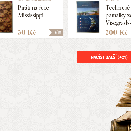
GERSTÄCKER BEDŘICH
KOLEKTIV
Piráti na řece
Technické
Mississippi
památky z
Visegráds
čtyřky
30 Kč
200 Kč
7
/10
NAČÍST DALŠÍ (+
21
)