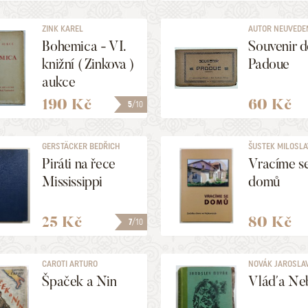
ZINK KAREL
AUTOR NEUVEDE
Bohemica - VI.
Souvenir d
knižní ( Zinkova )
Padoue
aukce
190 Kč
60 Kč
5
/10
GERSTÄCKER BEDŘICH
ŠUSTEK MILOSL
Piráti na řece
Vracíme s
Mississippi
domů
25 Kč
80 Kč
7
/10
CAROTI ARTURO
NOVÁK JAROSLA
Špaček a Nin
Vláďa Ne