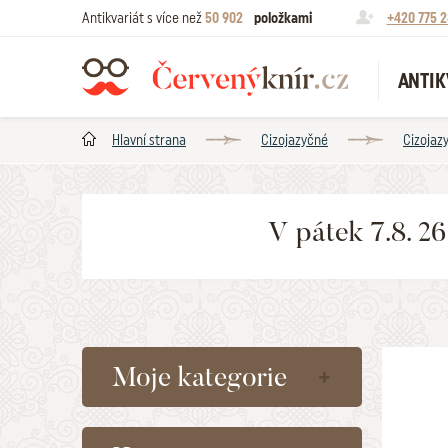
Antikvariát s více než
50 902
položkami
+420 775 2
ANTIK
Hlavní strana
Cizojazyčné
Cizojaz
V pátek 7.8. 2
Moje kategorie