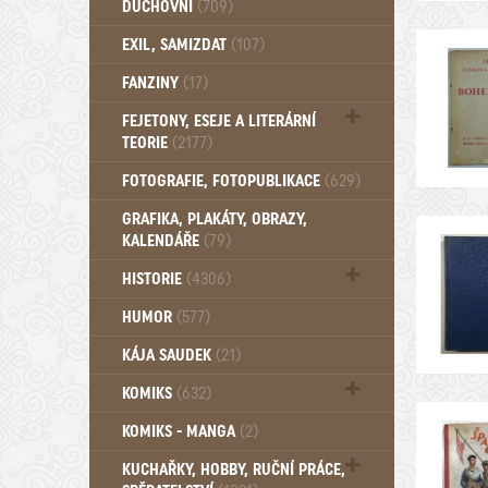
DUCHOVNÍ
(709)
Okultismus (110)
EXIL, SAMIZDAT
(107)
Záhady (105)
FANZINY
(17)
FEJETONY, ESEJE A LITERÁRNÍ
TEORIE
(2177)
Citáty, aforismy, snáře, přísloví,
FOTOGRAFIE, FOTOPUBLIKACE
(629)
afirmace (106)
GRAFIKA, PLAKÁTY, OBRAZY,
KALENDÁŘE
(79)
HISTORIE
(4306)
Mytologie, Mýty, Báje, Pověsti (203)
HUMOR
(577)
KÁJA SAUDEK
(21)
KOMIKS
(632)
Komiks - Čtyřlístek (232)
KOMIKS - MANGA
(2)
Komiks - Ostatní (180)
KUCHAŘKY, HOBBY, RUČNÍ PRÁCE,