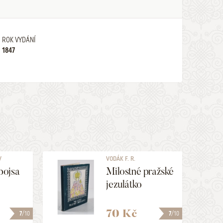
ROK VYDÁNÍ
1847
V
VODÁK F. R.
bojsa
Milostné pražské
jezulátko
70 Kč
7
/10
7
/10