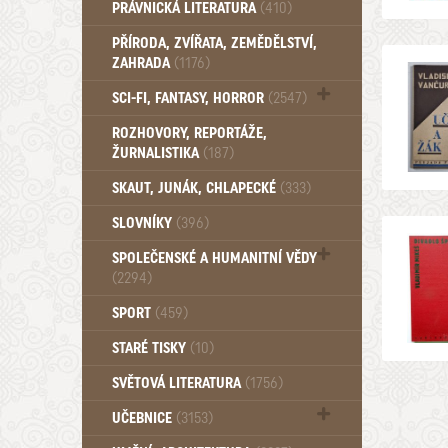
PRÁVNICKÁ LITERATURA
(410)
PŘÍRODA, ZVÍŘATA, ZEMĚDĚLSTVÍ,
ZAHRADA
(1176)
SCI-FI, FANTASY, HORROR
(2547)
UFO (14)
ROZHOVORY, REPORTÁŽE,
ŽURNALISTIKA
(187)
SKAUT, JUNÁK, CHLAPECKÉ
(333)
SLOVNÍKY
(396)
SPOLEČENSKÉ A HUMANITNÍ VĚDY
(2294)
Pedagogika (191)
SPORT
(459)
Filozofie, sociologie (860)
STARÉ TISKY
(10)
Psychologie a osobní rozvoj (761)
SVĚTOVÁ LITERATURA
(1756)
UČEBNICE
(3153)
Učebnice - Jazykové (1297)