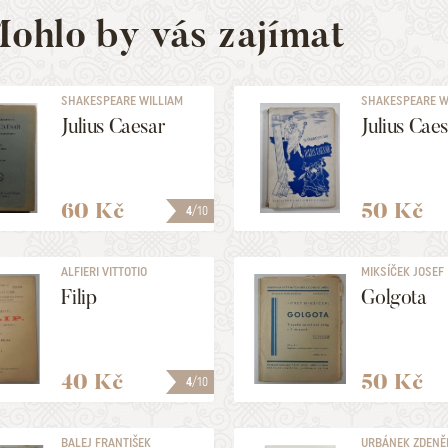
ohlo by vás zajímat
SHAKESPEARE WILLIAM
SHAKESPEARE W
Julius Caesar
Julius Cae
60 Kč
50 Kč
4
/10
ALFIERI VITTOTIO
MIKSÍČEK JOSEF
Filip
Golgota
40 Kč
50 Kč
4
/10
BALEJ FRANTIŠEK
URBÁNEK ZDENĚ