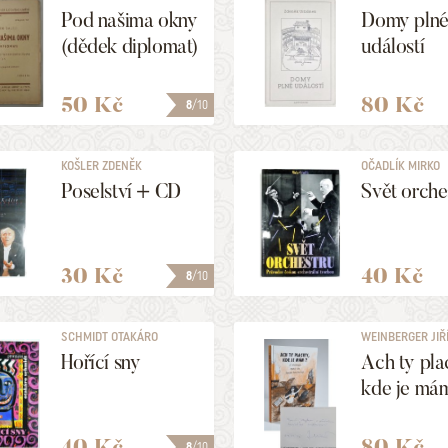
Pod našima okny
Domy pln
(dědek diplomat)
událostí
50 Kč
80 Kč
8
/10
KOŠLER ZDENĚK
OČADLÍK MIRKO
Poselství + CD
Svět orche
30 Kč
40 Kč
8
/10
SCHMIDT OTAKÁRO
WEINBERGER JIŘÍ,
Hořící sny
Ach ty pla
kde je má
40 Kč
80 Kč
8
/10