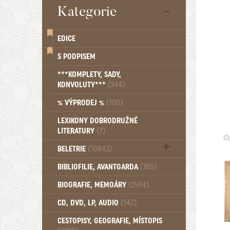
Kategorie
EDICE
S PODPISEM
***KOMPLETY, SADY,
KONVOLUTY***
(344)
% VÝPRODEJ %
(100)
LEXIKONY DOBRODRUŽNÉ
LITERATURY
(7)
BELETRIE
(10843)
Beletrie - Historická (1388)
BIBLIOFILIE, AVANTGARDA
(180)
Beletrie - Humoristické (501)
BIOGRAFIE, MEMOÁRY
(2594)
Beletrie - Povídky (1758)
Beletrie - Thrillery, krimi (1179)
CD, DVD, LP, AUDIO
(147)
Beletrie - Válečné romány (489)
Beletrie - Ženské a dívčí romány
CESTOPISY, GEOGRAFIE, MÍSTOPIS