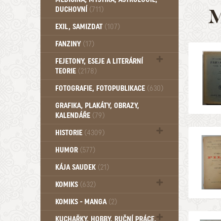
DUCHOVNÍ
(711)
M
Okultismus (110)
EXIL, SAMIZDAT
(107)
Záhady (105)
FANZINY
(17)
FEJETONY, ESEJE A LITERÁRNÍ
TEORIE
(2178)
Citáty, aforismy, snáře, přísloví,
FOTOGRAFIE, FOTOPUBLIKACE
(630)
afirmace (106)
GRAFIKA, PLAKÁTY, OBRAZY,
KALENDÁŘE
(79)
HISTORIE
(4309)
Mytologie, Mýty, Báje, Pověsti (204)
HUMOR
(577)
KÁJA SAUDEK
(21)
KOMIKS
(632)
Komiks - Čtyřlístek (234)
KOMIKS - MANGA
(2)
Komiks - Ostatní (180)
KUCHAŘKY, HOBBY, RUČNÍ PRÁCE,