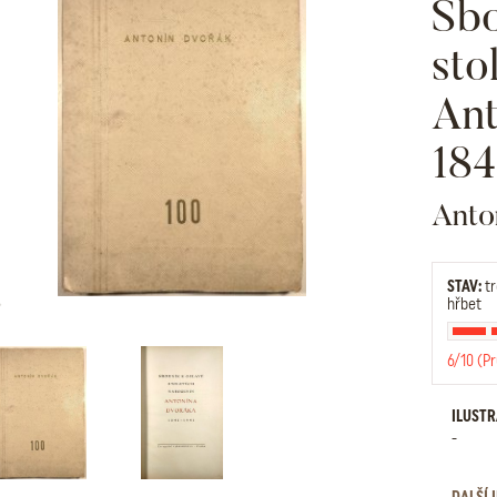
Sbo
sto
Ant
184
Anto
STAV:
tr
hřbet
6/10 (P
ILUST
-