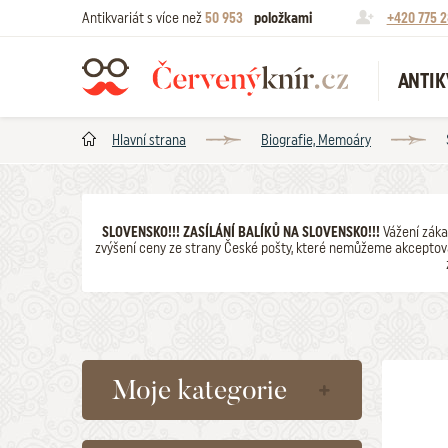
Antikvariát s více než
50 953
položkami
+420 775 2
ANTIK
Hlavní strana
Biografie, Memoáry
SLOVENSKO!!! ZASÍLÁNÍ BALÍKŮ NA SLOVENSKO!!!
Vážení záka
zvýšení ceny ze strany České pošty, které nemůžeme akceptova
Moje kategorie