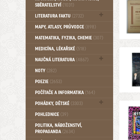
SBĚRATELSTVÍ
(1031)
Dům a byt (102)
LITERATURA FAKTU
(2732)
Katalogy (503)
MAPY, ATLASY, PRŮVODCE
(898)
MATEMATIKA, FYZIKA, CHEMIE
(307)
MEDICÍNA, LÉKAŘSKÉ
(518)
NAUČNÁ LITERATURA
(4867)
Zdraví a zdraví životní styl (510)
NOTY
(282)
POEZIE
(2653)
POČÍTAČE A INFORMATIKA
(164)
POHÁDKY, DĚTSKÉ
(3303)
Pro děti a mládež (2899)
POHLEDNICE
(39)
Pohádky, Dětské - Do roku 1948 (176)
POLITIKA, NÁBOŽENSTVÍ,
Pohádky, Dětské - Od roku 1949 (257)
PROPAGANDA
(2634)