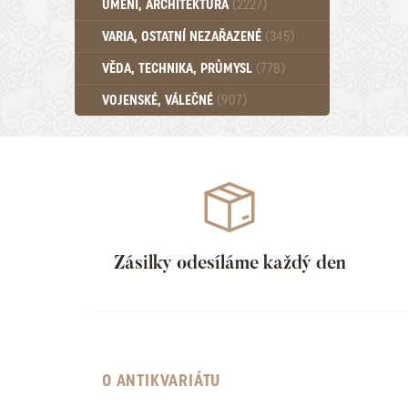
UMĚNÍ, ARCHITEKTURA
(2227)
Učebnice - SŠ (789)
VARIA, OSTATNÍ NEZAŘAZENÉ
(345)
Učebnice - VŠ (259)
Učebnice - ZŠ (556)
VĚDA, TECHNIKA, PRŮMYSL
(778)
Učebnice - Ostatní (499)
VOJENSKÉ, VÁLEČNÉ
(907)
Zásilky odesíláme každý den
O ANTIKVARIÁTU