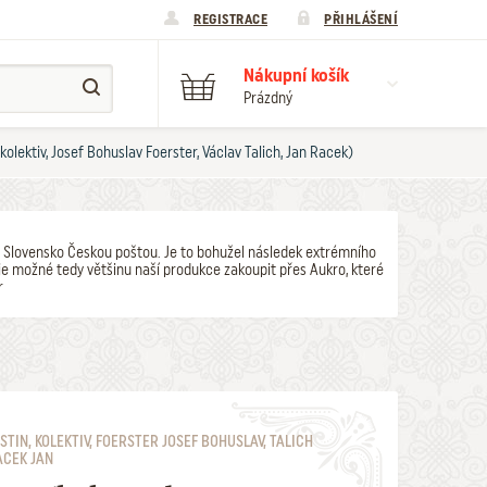
REGISTRACE
PŘIHLÁŠENÍ
Nákupní košík
Prázdný
olektiv, Josef Bohuslav Foerster, Václav Talich, Jan Racek)
y na Slovensko Českou poštou. Je to bohužel následek extrémního
e možné tedy většinu naší produkce zakoupit přes Aukro, které
r
STIN, KOLEKTIV, FOERSTER JOSEF BOHUSLAV, TALICH
ACEK JAN