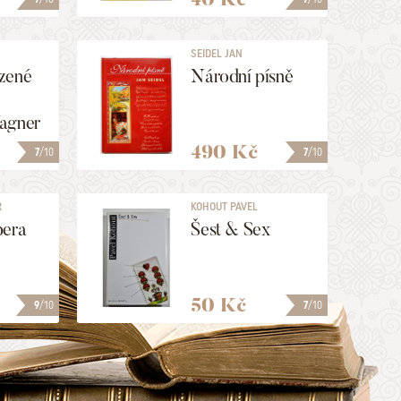
SEIDEL JAN
zené
Národní písně
agner
490 Kč
7
/10
7
/10
R
KOHOUT PAVEL
pera
Šest & Sex
50 Kč
9
/10
7
/10