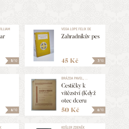
ILLIAM
VEGA LOPE FELIX DE
sar
Zahradníkův pes
45 Kč
5
/10
7
/10
BRÁZDA PAVEL, ...
Cestičky k
vítězství (Když
otec dceru
vdává)
50 Kč
6
/10
6
/10
K
KOŠLER ZDENĚK