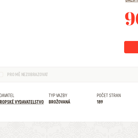
DALŠÍ
9
PRO MĚ NEZOBRAZOVAT
DAVATEL
TYP VAZBY
POČET STRAN
ROPSKÉ VYDAVATELSTVO
BROŽOVANÁ
189