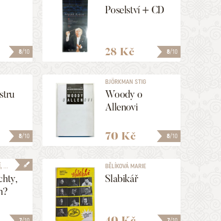
é
Poselství + CD
28 Kč
8
/10
8
/10
BJÖRKMAN STIG
stru
Woody o
Allenovi
70 Kč
8
/10
8
/10
 ...
BĚLÍKOVÁ MARIE
chty,
Slabikář
m?
40 Kč
7
/10
7
/10