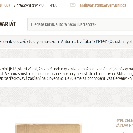
81 837
v pracovní dny 7:00 - 14:00
antikvariat@cervenyknir.cz
VARIÁT
Sborník k oslavě stoletých narozenin Antonína Dvořáka 1841-1941 (Celestin Rypl, k
zníci, jistě jste si všimli, že z naší nabídky zmizela možnost zaslání objednávk
t. V současnosti řešíme spolupráci s některým z ostatních dopravců. Aktuálně j
zprostředkovává zasílání na Slovensko. Děkujeme za pochopení. Váš Červený kní
RYPL CELE
VÁCLAV, R