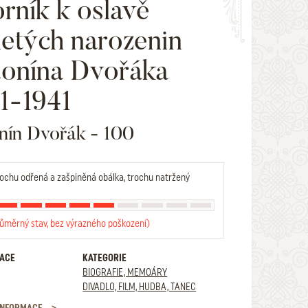
rník k oslavě
letých narozenin
onína Dvořáka
1-1941
nín Dvořák - 100
ochu odřená a zašpiněná obálka, trochu natržený
růměrný stav, bez výrazného poškození)
RACE
KATEGORIE
BIOGRAFIE, MEMOÁRY
DIVADLO, FILM, HUDBA, TANEC