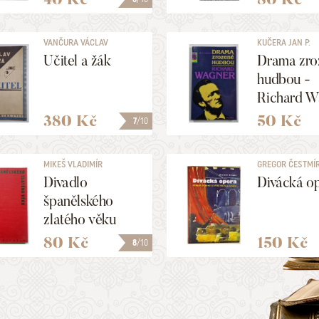
VANČURA VÁCLAV
KUČERA JAN P.
Učitel a žák
Drama zro
hudbou -
Richard W
380 Kč
50 Kč
7
/10
MIKEŠ VLADIMÍR
GREGOR ČESTMÍ
Divadlo
Divácká o
španělského
zlatého věku
80 Kč
150 Kč
8
/10