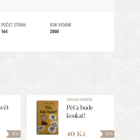
POČET STRAN
ROK VYDÁNÍ
164
2000
TANSKÁ NATAŠA
svět
Péťa bude
koukat!
40 Kč
7
/10
7
/10