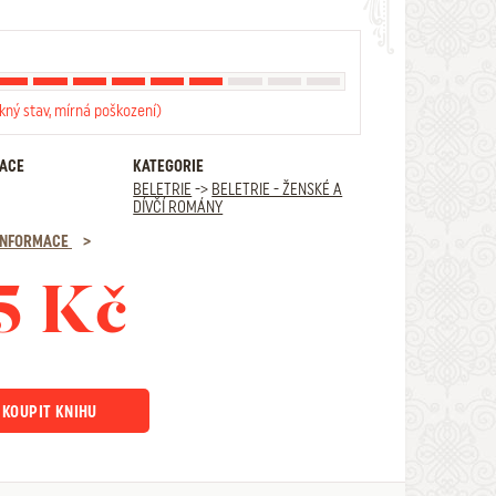
kný stav, mírná poškození)
RACE
KATEGORIE
BELETRIE
->
BELETRIE - ŽENSKÉ A
DÍVČÍ ROMÁNY
 INFORMACE
5 Kč
KOUPIT KNIHU