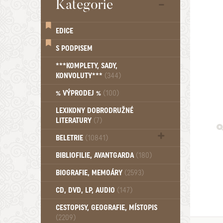
Kategorie
EDICE
S PODPISEM
***KOMPLETY, SADY,
KONVOLUTY***
(344)
% VÝPRODEJ %
(100)
LEXIKONY DOBRODRUŽNÉ
LITERATURY
(7)
BELETRIE
(10841)
Beletrie - Historická (1388)
BIBLIOFILIE, AVANTGARDA
(180)
Beletrie - Humoristické (501)
BIOGRAFIE, MEMOÁRY
(2593)
Beletrie - Povídky (1757)
Beletrie - Thrillery, krimi (1179)
CD, DVD, LP, AUDIO
(147)
Beletrie - Válečné romány (489)
Beletrie - Ženské a dívčí romány
CESTOPISY, GEOGRAFIE, MÍSTOPIS
(2209)
(1522)