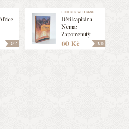
V
HOHLBEIN WOLFGANG
Africe
Děti kapitána
Nema:
Zapomenutý
ostrov
60 Kč
3
/10
7
/10