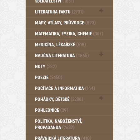
SBĚRATELSTVÍ
(1031)
Dům a byt (102)
LITERATURA FAKTU
(2731)
Katalogy (503)
MAPY, ATLASY, PRŮVODCE
(893)
MATEMATIKA, FYZIKA, CHEMIE
(307)
MEDICÍNA, LÉKAŘSKÉ
(518)
NAUČNÁ LITERATURA
(4865)
Zdraví a zdraví životní styl (510)
NOTY
(282)
POEZIE
(2650)
POČÍTAČE A INFORMATIKA
(164)
POHÁDKY, DĚTSKÉ
(3286)
Pro děti a mládež (2882)
POHLEDNICE
(39)
Pohádky, Dětské - Do roku 1948 (174)
POLITIKA, NÁBOŽENSTVÍ,
Pohádky, Dětské - Od roku 1949 (257)
PROPAGANDA
(2632)
PRÁVNICKÁ LITERATURA
(410)