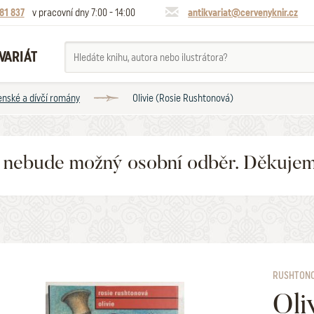
81 837
v pracovní dny 7:00 - 14:00
antikvariat@cervenyknir.cz
VARIÁT
Ženské a dívčí romány
Olivie (Rosie Rushtonová)
6 nebude možný osobní odběr. Děkuje
RUSHTONO
Oli