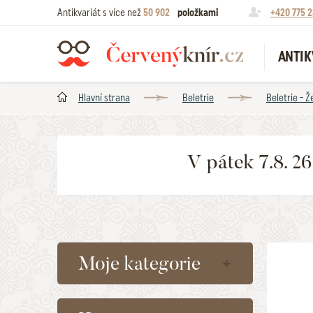
Antikvariát s více než
50 902
položkami
+420 775 2
ANTIK
Hlavní strana
Beletrie
Beletrie - 
V pátek 7.8. 2
Moje kategorie