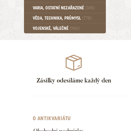
Učebnice - SŠ (789)
VARIA, OSTATNÍ NEZAŘAZENÉ
(345)
Učebnice - VŠ (259)
Učebnice - ZŠ (556)
VĚDA, TECHNIKA, PRŮMYSL
(778)
Učebnice - Ostatní (499)
VOJENSKÉ, VÁLEČNÉ
(906)
Zásilky odesíláme každý den
O ANTIKVARIÁTU