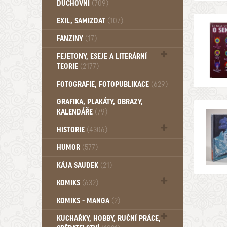
DUCHOVNÍ
(709)
Okultismus (110)
EXIL, SAMIZDAT
(107)
Záhady (105)
FANZINY
(17)
FEJETONY, ESEJE A LITERÁRNÍ
TEORIE
(2177)
Citáty, aforismy, snáře, přísloví,
FOTOGRAFIE, FOTOPUBLIKACE
(629)
afirmace (106)
GRAFIKA, PLAKÁTY, OBRAZY,
KALENDÁŘE
(79)
HISTORIE
(4306)
Mytologie, Mýty, Báje, Pověsti (203)
HUMOR
(577)
KÁJA SAUDEK
(21)
KOMIKS
(632)
Komiks - Čtyřlístek (232)
KOMIKS - MANGA
(2)
Komiks - Ostatní (180)
KUCHAŘKY, HOBBY, RUČNÍ PRÁCE,