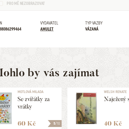
PRO MĚ NEZOBRAZOVAT
N
VYDAVATEL
TYP VAZBY
88086299464
AMULET
VÁZANÁ
ohlo by vás zajímat
MOTLOVÁ MILADA
WELSH RENATE
Se zvířátky za
Naježený 
vrátky
60 Kč
40 Kč
5
/10