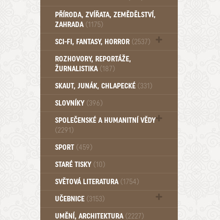
PŘÍRODA, ZVÍŘATA, ZEMĚDĚLSTVÍ,
ZAHRADA
(1175)
SCI-FI, FANTASY, HORROR
(2537)
UFO (14)
ROZHOVORY, REPORTÁŽE,
ŽURNALISTIKA
(187)
SKAUT, JUNÁK, CHLAPECKÉ
(331)
SLOVNÍKY
(396)
SPOLEČENSKÉ A HUMANITNÍ VĚDY
(2291)
Pedagogika (191)
SPORT
(459)
Filozofie, sociologie (859)
STARÉ TISKY
(10)
Psychologie a osobní rozvoj (760)
SVĚTOVÁ LITERATURA
(1754)
UČEBNICE
(3153)
Učebnice - Jazykové (1297)
UMĚNÍ, ARCHITEKTURA
(2227)