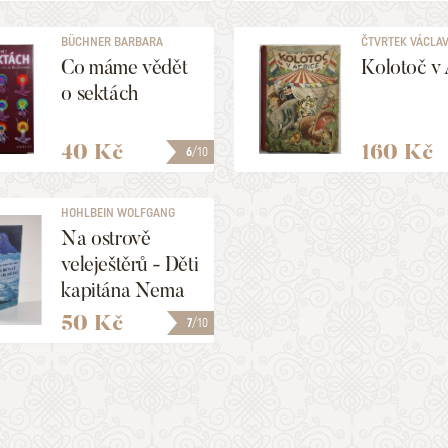
BÜCHNER BARBARA
ČTVRTEK VÁCLA
Co máme vědět
Kolotoč v 
o sektách
40 Kč
160 Kč
6
/10
HOHLBEIN WOLFGANG
Na ostrově
veleještěrů - Děti
kapitána Nema
4
50 Kč
7
/10