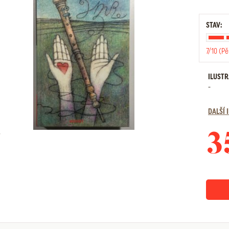
STAV:
7/10 (Pě
ILUST
-
DALŠÍ
3