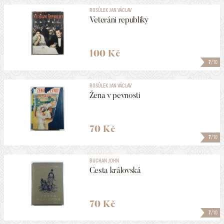
ROSŮLEK JAN VÁCLAV
Veteráni republiky
100 Kč
7
/10
ROSŮLEK JAN VÁCLAV
Žena v pevnosti
70 Kč
7
/10
BUCHAN JOHN
Cesta královská
70 Kč
7
/10