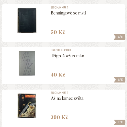
SIODMAK KURT
Benningové se mstí
50 Kč
6
/10
BRECHT BERTOLT
Třígrošový román
40 Kč
8
/10
SIODMAK KURT
Až na konec světa
390 Kč
7
/10