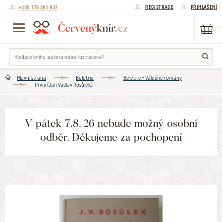
+420 775 281 837
REGISTRACE
PŘIHLÁŠENÍ
Hlavní strana
Beletrie
Beletrie - Válečné romány
První (Jan Václav Rosůlek)
V pátek 7.8. 26 nebude možný osobní
odběr. Děkujeme za pochopení