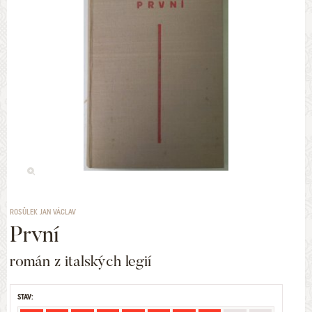
ROSŮLEK JAN VÁCLAV
První
román z italských legií
STAV: