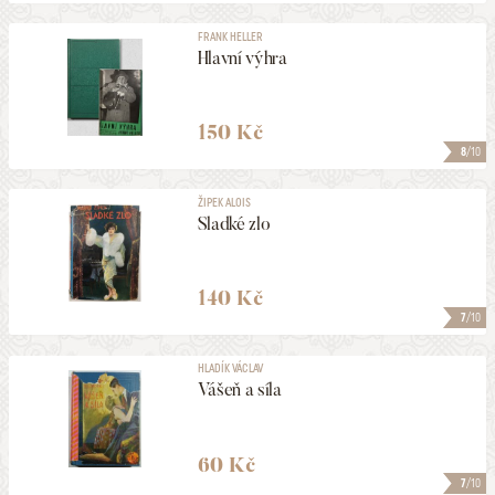
FRANK HELLER
Hlavní výhra
150 Kč
8
/10
ŽIPEK ALOIS
Sladké zlo
140 Kč
7
/10
HLADÍK VÁCLAV
Vášeň a síla
60 Kč
7
/10