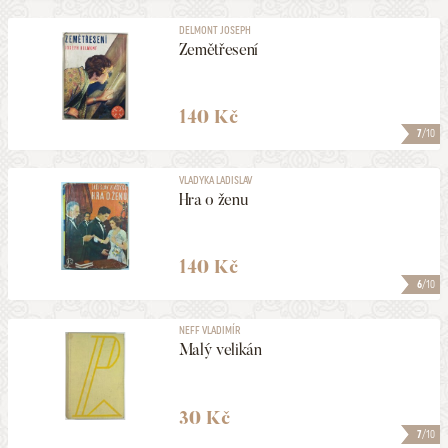
DELMONT JOSEPH
Zemětřesení
140 Kč
7
/10
VLADYKA LADISLAV
Hra o ženu
140 Kč
6
/10
NEFF VLADIMÍR
Malý velikán
30 Kč
7
/10