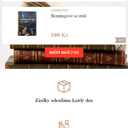
SIODMAK KURT
Benningové se mstí
190 Kč
6
/10
NAČÍST DALŠÍ (+
21
)
Zásilky odesíláme každý den