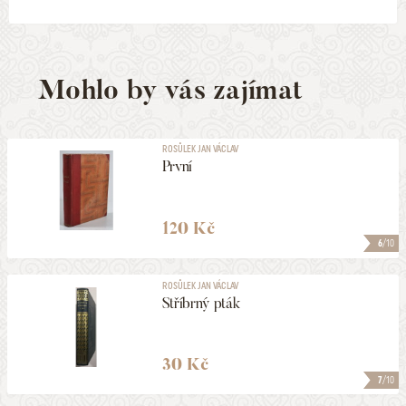
Mohlo by vás zajímat
ROSŮLEK JAN VÁCLAV
První
120 Kč
6
/10
ROSŮLEK JAN VÁCLAV
Stříbrný pták
30 Kč
7
/10