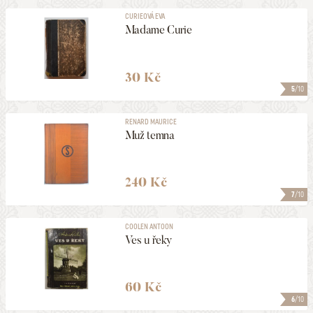
CURIEOVÁ EVA
Madame Curie
30 Kč
5
/10
RENARD MAURICE
Muž temna
240 Kč
7
/10
COOLEN ANTOON
Ves u řeky
60 Kč
6
/10