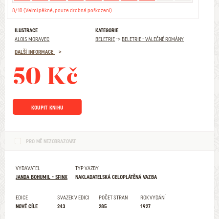
8/10 (Velmi pěkné, pouze drobná poškození)
ILUSTRACE
KATEGORIE
ALOIS MORAVEC
BELETRIE
->
BELETRIE - VÁLEČNÉ ROMÁNY
DALŠÍ INFORMACE
50 Kč
KOUPIT KNIHU
PRO MĚ NEZOBRAZOVAT
VYDAVATEL
TYP VAZBY
JANDA BOHUMIL - SFINX
NAKLADATELSKÁ CELOPLÁTĚNÁ VAZBA
EDICE
SVAZEK V EDICI
POČET STRAN
ROK VYDÁNÍ
NOVÉ CÍLE
243
285
1927