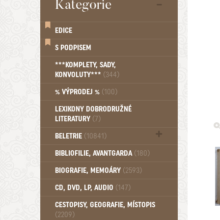
Kategorie
EDICE
S PODPISEM
***KOMPLETY, SADY,
KONVOLUTY***
(344)
% VÝPRODEJ %
(100)
LEXIKONY DOBRODRUŽNÉ
LITERATURY
(7)
BELETRIE
(10841)
Beletrie - Historická (1388)
BIBLIOFILIE, AVANTGARDA
(180)
Beletrie - Humoristické (501)
BIOGRAFIE, MEMOÁRY
(2593)
Beletrie - Povídky (1757)
Beletrie - Thrillery, krimi (1179)
CD, DVD, LP, AUDIO
(147)
Beletrie - Válečné romány (489)
Beletrie - Ženské a dívčí romány
CESTOPISY, GEOGRAFIE, MÍSTOPIS
(2209)
(1522)