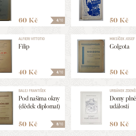
60 Kč
50 Kč
4
/10
ALFIERI VITTOTIO
MIKSÍČEK JOSEF
Filip
Golgota
40 Kč
50 Kč
4
/10
BALEJ FRANTIŠEK
URBÁNEK ZDENĚ
Pod našima okny
Domy pln
(dědek diplomat)
událostí
50 Kč
80 Kč
8
/10