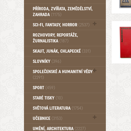
PŘÍRODA, ZVÍŘATA, ZEMĚDĚLSTVÍ,
ZAHRADA
(1175)
SCI-FI, FANTASY, HORROR
(2537)
UFO (14)
ROZHOVORY, REPORTÁŽE,
ŽURNALISTIKA
(187)
SKAUT, JUNÁK, CHLAPECKÉ
(331)
SLOVNÍKY
(396)
SPOLEČENSKÉ A HUMANITNÍ VĚDY
(2291)
Pedagogika (191)
SPORT
(459)
Filozofie, sociologie (859)
STARÉ TISKY
(10)
Psychologie a osobní rozvoj (760)
SVĚTOVÁ LITERATURA
(1754)
UČEBNICE
(3153)
Učebnice - Jazykové (1297)
UMĚNÍ, ARCHITEKTURA
(2227)