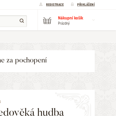
REGISTRACE
PŘIHLÁŠENÍ
Nákupní košík
Prázdný
me za pochopení
N
edověká hudba