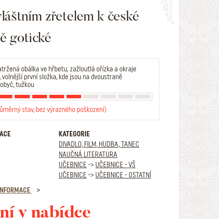
vláštním zřetelem k české
ě gotické
tržená obálka ve hřbetu; zažloutlá ořízka a okraje
 volnější první složka, kde jsou na dvoustraně
 obyč, tužkou
růměrný stav, bez výrazného poškození)
RACE
KATEGORIE
DIVADLO, FILM, HUDBA, TANEC
NAUČNÁ LITERATURA
UČEBNICE
->
UČEBNICE - VŠ
UČEBNICE
->
UČEBNICE - OSTATNÍ
 INFORMACE
ní v nabídce