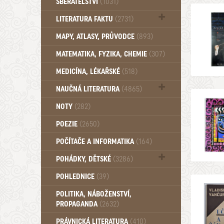
SBĚRATELSTVÍ
(1031)
Dům a byt (102)
LITERATURA FAKTU
(2731)
Katalogy (503)
MAPY, ATLASY, PRŮVODCE
(893)
MATEMATIKA, FYZIKA, CHEMIE
(307)
MEDICÍNA, LÉKAŘSKÉ
(518)
NAUČNÁ LITERATURA
(4865)
Zdraví a zdraví životní styl (510)
NOTY
(282)
POEZIE
(2650)
POČÍTAČE A INFORMATIKA
(164)
POHÁDKY, DĚTSKÉ
(3286)
Pro děti a mládež (2882)
POHLEDNICE
(39)
Pohádky, Dětské - Do roku 1948 (174)
POLITIKA, NÁBOŽENSTVÍ,
Pohádky, Dětské - Od roku 1949 (257)
PROPAGANDA
(2632)
PRÁVNICKÁ LITERATURA
(410)