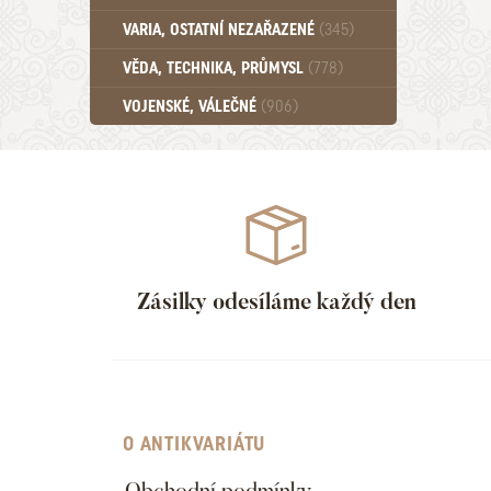
Učebnice - SŠ (789)
VARIA, OSTATNÍ NEZAŘAZENÉ
(345)
Učebnice - VŠ (259)
Učebnice - ZŠ (556)
VĚDA, TECHNIKA, PRŮMYSL
(778)
Učebnice - Ostatní (499)
VOJENSKÉ, VÁLEČNÉ
(906)
Zásilky odesíláme každý den
O ANTIKVARIÁTU