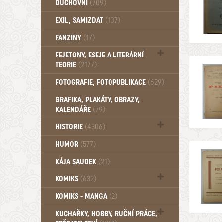
DUCHOVNÍ
(709)
Okultismus (110)
EXIL, SAMIZDAT
(107)
Záhady (105)
FANZINY
(17)
FEJETONY, ESEJE A LITERÁRNÍ
TEORIE
(2177)
Citáty, aforismy, snáře, přísloví,
FOTOGRAFIE, FOTOPUBLIKACE
(629)
afirmace (106)
GRAFIKA, PLAKÁTY, OBRAZY,
KALENDÁŘE
(79)
HISTORIE
(4306)
Mytologie, Mýty, Báje, Pověsti (203)
HUMOR
(577)
KÁJA SAUDEK
(21)
KOMIKS
(632)
Komiks - Čtyřlístek (232)
KOMIKS - MANGA
(2)
Komiks - Ostatní (180)
KUCHAŘKY, HOBBY, RUČNÍ PRÁCE,