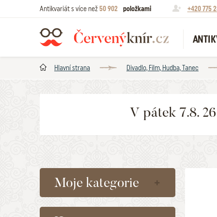
Antikvariát s více než
50 902
položkami
+420 775 2
ANTIK
Hlavní strana
Divadlo, Film, Hudba, Tanec
V pátek 7.8. 2
Moje kategorie