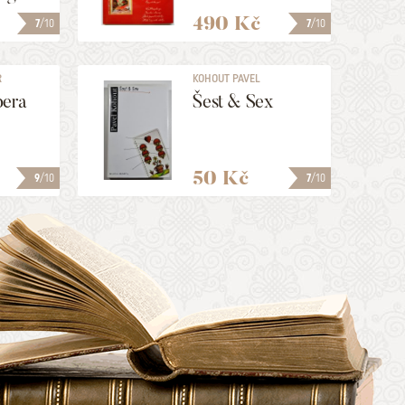
490 Kč
7
/10
7
/10
R
KOHOUT PAVEL
pera
Šest & Sex
50 Kč
9
/10
7
/10