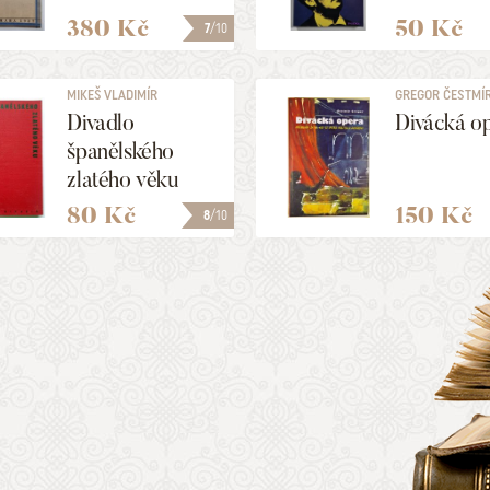
380 Kč
50 Kč
7
/10
MIKEŠ VLADIMÍR
GREGOR ČESTMÍ
Divadlo
Divácká o
španělského
zlatého věku
80 Kč
150 Kč
8
/10