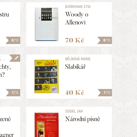
BJÖRKMAN STIG
stru
Woody o
Allenovi
70 Kč
8
/10
8
/10
 ...
BĚLÍKOVÁ MARIE
chty,
Slabikář
m?
40 Kč
7
/10
7
/10
SEIDEL JAN
zené
Národní písně
agner