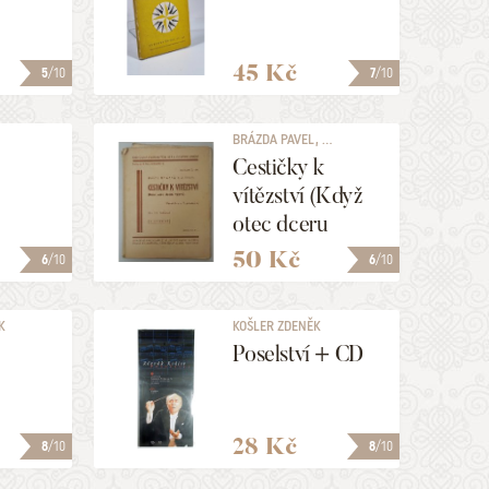
45 Kč
5
/10
7
/10
BRÁZDA PAVEL, ...
Cestičky k
vítězství (Když
otec dceru
vdává)
50 Kč
6
/10
6
/10
K
KOŠLER ZDENĚK
é
Poselství + CD
28 Kč
8
/10
8
/10