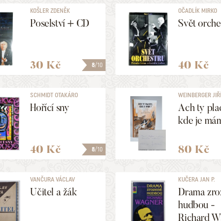
KOŠLER ZDENĚK
OČADLÍK MIRKO
Poselství + CD
Svět orche
30 Kč
40 Kč
8
/10
SCHMIDT OTAKÁRO
WEINBERGER JIŘÍ,
Hořící sny
Ach ty pla
kde je má
40 Kč
80 Kč
8
/10
VANČURA VÁCLAV
KUČERA JAN P.
Učitel a žák
Drama zro
hudbou -
Richard W