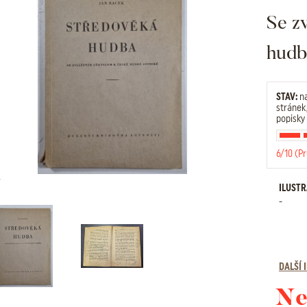
Se z
hudb
STAV:
na
stránek,
popisky
6/10 (P
ILUST
-
DALŠÍ
Ne