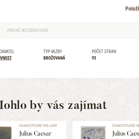
Polož
PRO MĚ NEZOBRAZOVAT
DAVATEL
TYP VAZBY
POČET STRAN
VNOST
BROŽOVANÁ
93
ohlo by vás zajímat
SHAKESPEARE WILLIAM
SHAKESPEARE W
Julius Caesar
Julius Cae