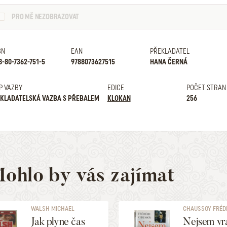
PRO MĚ NEZOBRAZOVAT
BN
EAN
PŘEKLADATEL
8-80-7362-751-5
9788073627515
HANA ČERNÁ
P VAZBY
EDICE
POČET STRAN
KLADATELSKÁ VAZBA S PŘEBALEM
KLOKAN
256
ohlo by vás zajímat
WALSH MICHAEL
CHAUSSOY FRÉD
Jak plyne čas
Nejsem vr