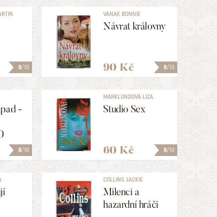
ARTIN
VANAK BONNIE
Návrat královny
90 Kč
8
/10
8
/10
MARKLUNDOVÁ LIZA
ápad -
Studio Sex
0
60 Kč
8
/10
8
/10
A
COLLINS JACKIE
jí
Milenci a
hazardní hráči