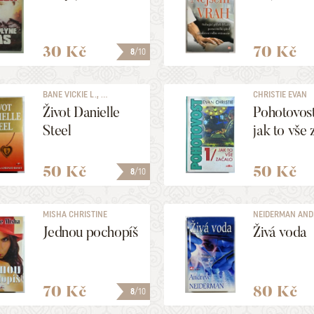
30 Kč
70 Kč
8
/10
BANE VICKIE L., ...
CHRISTIE EVAN
Život Danielle
Pohotovost
Steel
jak to vše 
50 Kč
50 Kč
8
/10
MISHA CHRISTINE
NEIDERMAN AN
Jednou pochopíš
Živá voda
70 Kč
80 Kč
8
/10