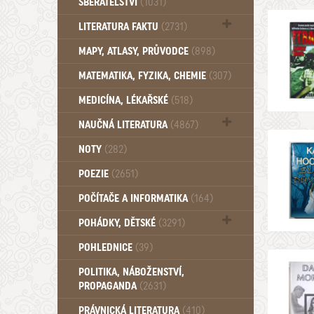
SBĚRATELSTVÍ
(1031)
Dům a byt (102)
LITERATURA FAKTU
(2731)
Katalogy (503)
MAPY, ATLASY, PRŮVODCE
(898)
MATEMATIKA, FYZIKA, CHEMIE
(307)
MEDICÍNA, LÉKAŘSKÉ
(518)
NAUČNÁ LITERATURA
(4867)
Zdraví a zdraví životní styl (510)
NOTY
(282)
POEZIE
(2651)
POČÍTAČE A INFORMATIKA
(164)
POHÁDKY, DĚTSKÉ
(3291)
Pro děti a mládež (2887)
POHLEDNICE
(39)
Pohádky, Dětské - Do roku 1948 (175)
POLITIKA, NÁBOŽENSTVÍ,
Pohádky, Dětské - Od roku 1949 (257)
PROPAGANDA
(2631)
PRÁVNICKÁ LITERATURA
(410)