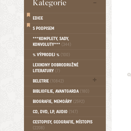
Kategorie
EDICE
S PODPISEM
***KOMPLETY, SADY,
KONVOLUTY***
(344)
% VÝPRODEJ %
(100)
LEXIKONY DOBRODRUŽNÉ
LITERATURY
(7)
BELETRIE
(10842)
Beletrie - Historická (1388)
BIBLIOFILIE, AVANTGARDA
(180)
Beletrie - Humoristické (501)
BIOGRAFIE, MEMOÁRY
(2592)
Beletrie - Povídky (1758)
Beletrie - Thrillery, krimi (1179)
CD, DVD, LP, AUDIO
(147)
Beletrie - Válečné romány (489)
Beletrie - Ženské a dívčí romány
CESTOPISY, GEOGRAFIE, MÍSTOPIS
(2208)
(1522)