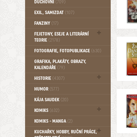
DUCHOVNÍ
(709)
Okultismus (110)
EXIL, SAMIZDAT
(107)
Záhady (105)
FANZINY
(17)
FEJETONY, ESEJE A LITERÁRNÍ
TEORIE
(2178)
Citáty, aforismy, snáře, přísloví,
FOTOGRAFIE, FOTOPUBLIKACE
(630)
afirmace (106)
GRAFIKA, PLAKÁTY, OBRAZY,
KALENDÁŘE
(79)
HISTORIE
(4307)
Mytologie, Mýty, Báje, Pověsti (203)
HUMOR
(577)
KÁJA SAUDEK
(20)
KOMIKS
(632)
Komiks - Čtyřlístek (234)
KOMIKS - MANGA
(2)
Komiks - Ostatní (180)
KUCHAŘKY, HOBBY, RUČNÍ PRÁCE,