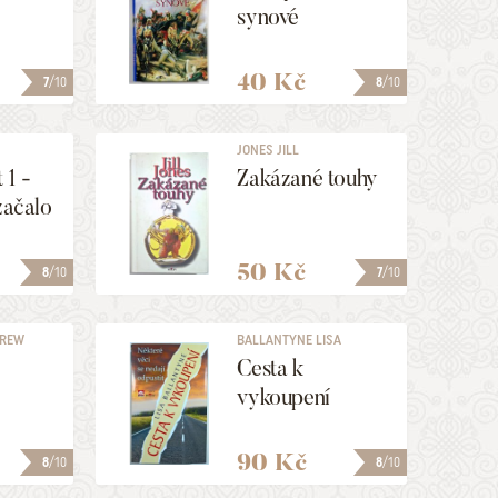
synové
40 Kč
7
/10
8
/10
JONES JILL
 1 -
Zakázané touhy
začalo
50 Kč
8
/10
7
/10
DREW
BALLANTYNE LISA
Cesta k
vykoupení
90 Kč
8
/10
8
/10