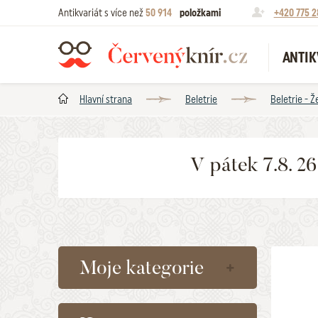
Antikvariát s více než
50 914
položkami
+420 775 2
ANTIK
Hlavní strana
Beletrie
Beletrie - 
V pátek 7.8. 2
Moje kategorie