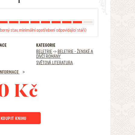
borný stav, minimální opotřebení odpovídající stáří)
RACE
KATEGORIE
BELETRIE
->
BELETRIE - ŽENSKÉ A
DÍVČÍ ROMÁNY
SVĚTOVÁ LITERATURA
 INFORMACE
0 Kč
KOUPIT KNIHU