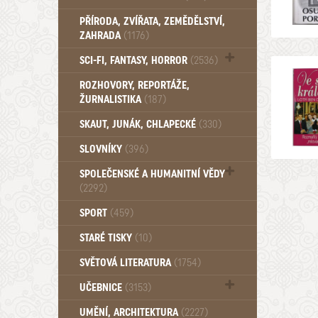
PŘÍRODA, ZVÍŘATA, ZEMĚDĚLSTVÍ,
ZAHRADA
(1176)
SCI-FI, FANTASY, HORROR
(2536)
UFO (14)
ROZHOVORY, REPORTÁŽE,
ŽURNALISTIKA
(187)
SKAUT, JUNÁK, CHLAPECKÉ
(330)
SLOVNÍKY
(396)
SPOLEČENSKÉ A HUMANITNÍ VĚDY
(2292)
Pedagogika (191)
SPORT
(459)
Filozofie, sociologie (859)
STARÉ TISKY
(10)
Psychologie a osobní rozvoj (761)
SVĚTOVÁ LITERATURA
(1754)
UČEBNICE
(3153)
Učebnice - Jazykové (1297)
UMĚNÍ, ARCHITEKTURA
(2227)