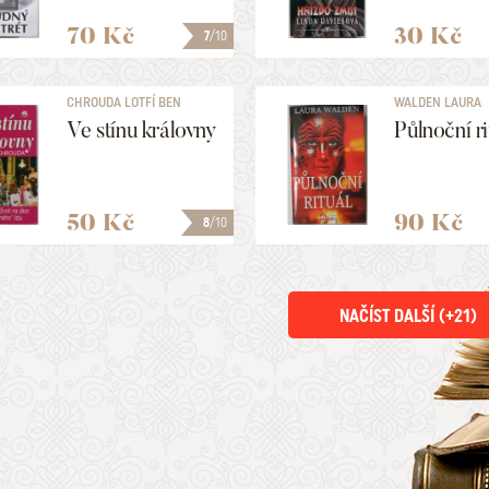
70 Kč
30 Kč
7
/10
CHROUDA LOTFÍ BEN
WALDEN LAURA
Ve stínu královny
Půlnoční ri
50 Kč
90 Kč
8
/10
NAČÍST DALŠÍ (+
21
)