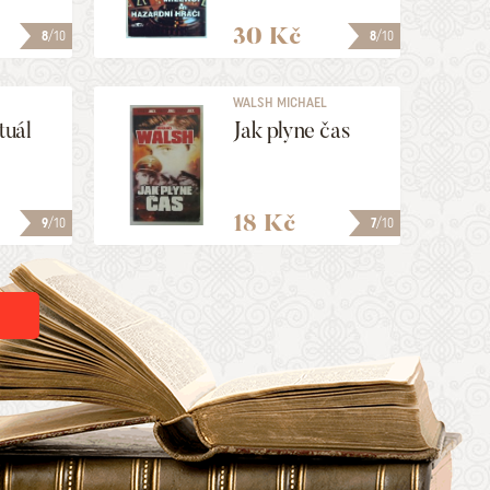
30 Kč
8
/10
8
/10
WALSH MICHAEL
tuál
Jak plyne čas
18 Kč
9
/10
7
/10