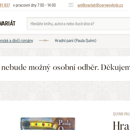
81 837
v pracovní dny 7:00 - 14:00
antikvariat@cervenyknir.cz
VARIÁT
Ženské a dívčí romány
Hradní paní (Paula Quinn)
6 nebude možný osobní odběr. Děkuje
QUINN PA
Hra