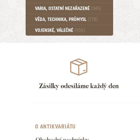
Učebnice - SŠ (789)
VARIA, OSTATNÍ NEZAŘAZENÉ
(345)
Učebnice - VŠ (259)
Učebnice - ZŠ (556)
VĚDA, TECHNIKA, PRŮMYSL
(778)
Učebnice - Ostatní (499)
VOJENSKÉ, VÁLEČNÉ
(906)
Zásilky odesíláme každý den
O ANTIKVARIÁTU