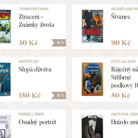
THOMPSON FRANK
MCGARTLAND M
Ztraceni -
Štvanec
Známky života
30 Kč
90 Kč
8
/10
HOOPER KAY
ESTES ALLISON
Slepá důvěra
Báječný n
Stříbrné
podkovy 1
150 Kč
50 Kč
8
/10
MORRELL DAVID
DAVIESOVÁ LIND
Osudný portrét
Hnízdo zmi