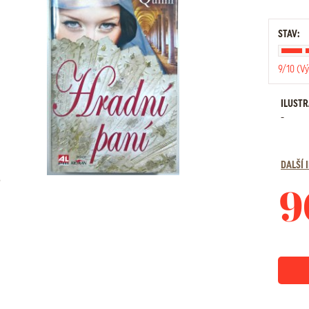
STAV:
9/10 (Vý
ILUST
-
DALŠÍ
9