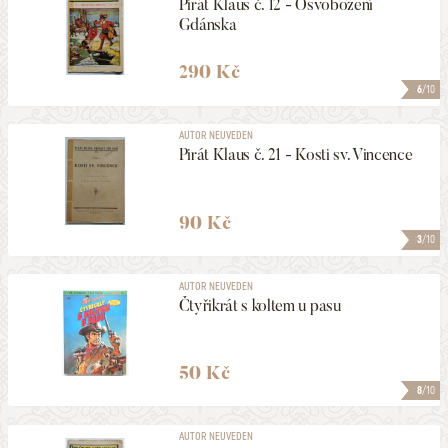
Pirát Klaus č. 12 - Osvobození
Gdánska
290 Kč
6
/10
AUTOR NEUVEDEN
Pirát Klaus č. 21 - Kosti sv. Vincence
90 Kč
3
/10
AUTOR NEUVEDEN
Čtyřikrát s koltem u pasu
50 Kč
8
/10
AUTOR NEUVEDEN