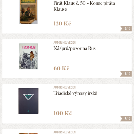
Pirát Klaus č. 50 - Konec piráta
Klause
120 Kč
3
/10
AUTOR NEUVEDEN
Ná/prů/pozor na Rus
60 Kč
6
/10
AUTOR NEUVEDEN
Triadické výnosy irské
100 Kč
7
/10
AUTOR NEUVEDEN