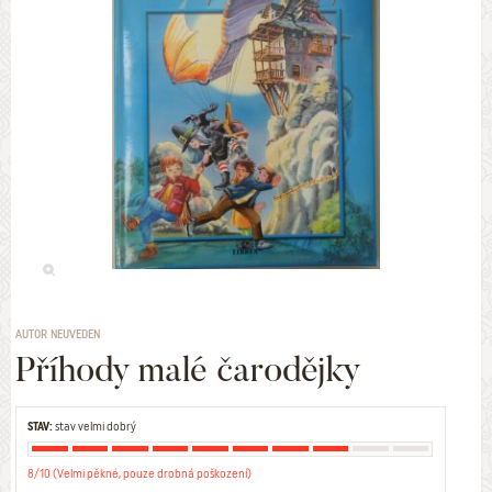
AUTOR NEUVEDEN
Příhody malé čarodějky
STAV:
stav velmi dobrý
8/10 (Velmi pěkné, pouze drobná poškození)