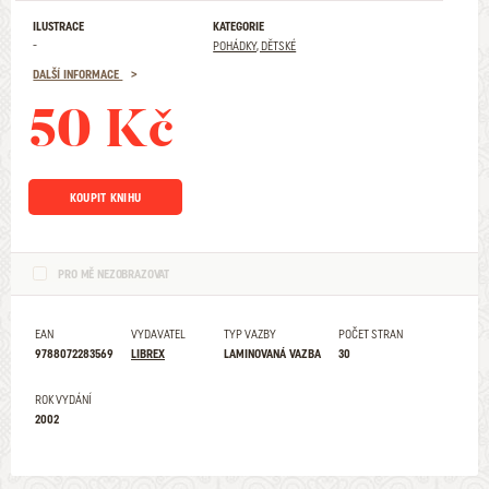
ILUSTRACE
KATEGORIE
-
POHÁDKY, DĚTSKÉ
DALŠÍ INFORMACE
50 Kč
KOUPIT KNIHU
PRO MĚ NEZOBRAZOVAT
EAN
VYDAVATEL
TYP VAZBY
POČET STRAN
9788072283569
LIBREX
LAMINOVANÁ VAZBA
30
ROK VYDÁNÍ
2002