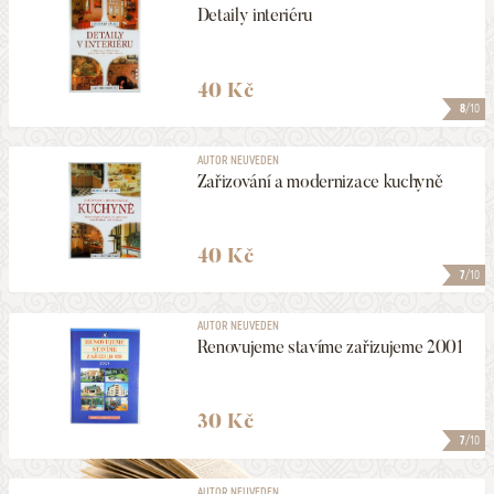
Detaily interiéru
40 Kč
8
/10
AUTOR NEUVEDEN
Zařizování a modernizace kuchyně
40 Kč
7
/10
AUTOR NEUVEDEN
Renovujeme stavíme zařizujeme 2001
30 Kč
7
/10
AUTOR NEUVEDEN