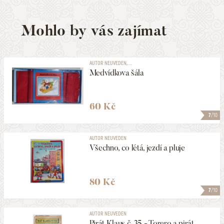
Mohlo by vás zajímat
AUTOR NEUVEDEN, ...
Medvídkova šála
60 Kč
7
/10
AUTOR NEUVEDEN
Všechno, co létá, jezdí a pluje
80 Kč
7
/10
AUTOR NEUVEDEN
Pirát Klaus č. 35 - Torero a pirát