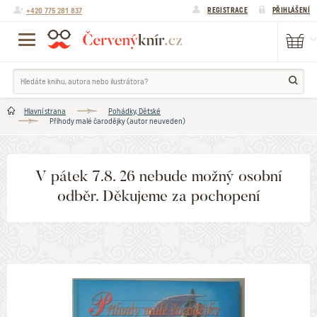
+420 775 281 837
REGISTRACE
PŘIHLÁŠENÍ
Hlavní strana
Pohádky, Dětské
Příhody malé čarodějky (autor neuveden)
V pátek 7.8. 26 nebude možný osobní
odběr. Děkujeme za pochopení