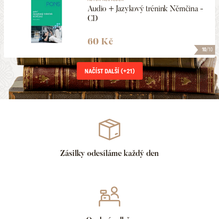
Audio + Jazykový trénink Němčina -
CD
60 Kč
10
/10
NAČÍST DALŠÍ (+
21
)
Zásilky odesíláme každý den