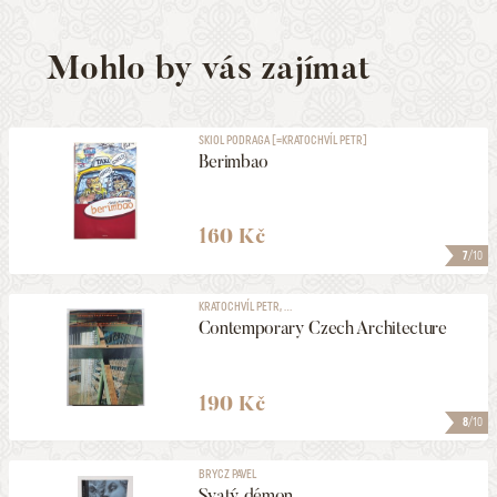
Mohlo by vás zajímat
SKIOL PODRAGA [=KRATOCHVÍL PETR]
Berimbao
160 Kč
7
/10
KRATOCHVÍL PETR, ...
Contemporary Czech Architecture
190 Kč
8
/10
BRYCZ PAVEL
Svatý démon