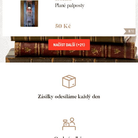
Plané palposty
50 Kč
8
/10
NAČÍST DALŠÍ (+
21
)
Zásilky odesíláme každý den