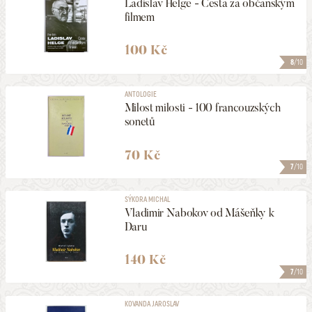
Ladislav Helge - Cesta za občanským
filmem
100 Kč
8
/10
ANTOLOGIE
Milost milosti - 100 francouzských
sonetů
70 Kč
7
/10
SÝKORA MICHAL
Vladimir Nabokov od Mášeňky k
Daru
140 Kč
7
/10
KOVANDA JAROSLAV