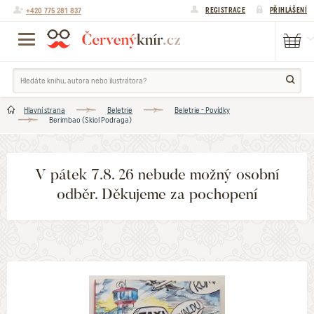
+420 775 281 837
REGISTRACE
PŘIHLÁŠENÍ
Hlavní strana
Beletrie
Beletrie - Povídky
Berimbao (Skiol Podraga)
V pátek 7.8. 26 nebude možný osobní
odběr. Děkujeme za pochopení