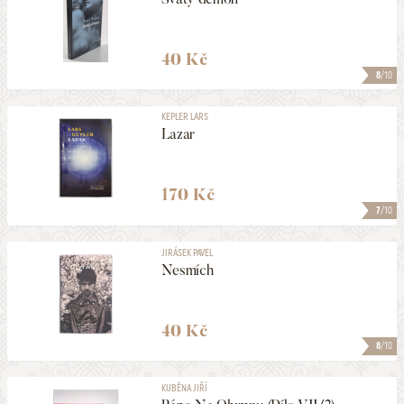
40 Kč
8
/10
KEPLER LARS
Lazar
170 Kč
7
/10
JIRÁSEK PAVEL
Nesmích
40 Kč
8
/10
KUBĚNA JIŘÍ