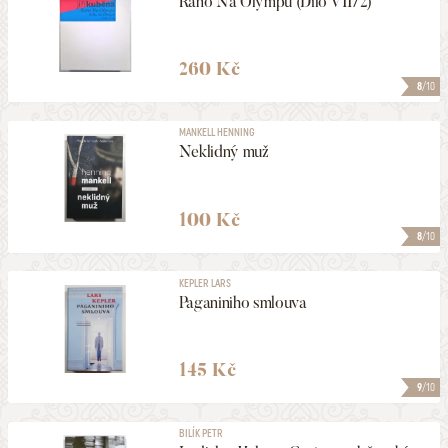
Ráno Na Olympu (Dílo VII/2)
260 Kč
8
/10
MANKELL HENNING
Neklidný muž
100 Kč
8
/10
KEPLER LARS
Paganiniho smlouva
145 Kč
9
/10
BILÍK PETR