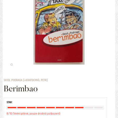
SKIOL PODRAGA [=KRATOCHVÍL PETR]
Berimbao
STAV:
8/10 (Velmi pěkné, pouze drobná poškození)