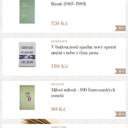
Básně (1965-1989)
120 Kč
8
/10
KOFROŇ PETR
V budoucnosti spadne nové operní
umění s nebe z čista jasna
150 Kč
8
/10
ANTOLOGIE
Milost milosti - 100 francouzských
sonetů
80 Kč
8
/10
KAPRÁL ZENO