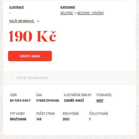
ILUSTRACE
KATEGORIE
-
BELETRIE
->
BELETRIE - POVÍDKY
DALŠÍ INFORMACE
190 Kč
KOUPIT KNIHU
PRO MĚ NEZOBRAZOVAT
ISBN
EAN
ILUSTRÁTOR OBÁLKY
VYDAVATEL
80-7294-045-7
9788072940455
ZDENĚK MIKEŠ
HOST
TYP VAZBY
POČET STRAN
ROK VYDÁNÍ
ČÍSLO VYDÁNÍ
BROŽOVANÁ
148
2002
1