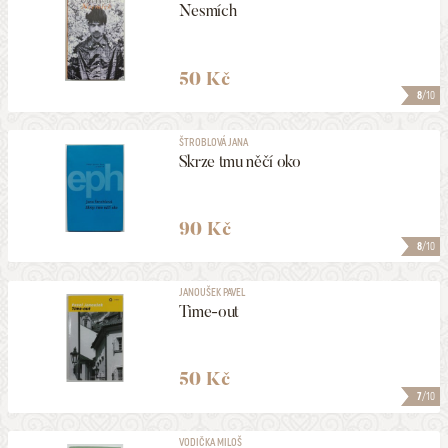
Nesmích
50 Kč
8
/10
ŠTROBLOVÁ JANA
Skrze tmu něčí oko
90 Kč
8
/10
JANOUŠEK PAVEL
Time-out
50 Kč
7
/10
VODIČKA MILOŠ