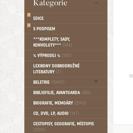
Kategorie
EDICE
S PODPISEM
***KOMPLETY, SADY,
KONVOLUTY***
(344)
% VÝPRODEJ %
(100)
LEXIKONY DOBRODRUŽNÉ
LITERATURY
(7)
BELETRIE
(10841)
Beletrie - Historická (1388)
BIBLIOFILIE, AVANTGARDA
(180)
Beletrie - Humoristické (501)
BIOGRAFIE, MEMOÁRY
(2593)
Beletrie - Povídky (1757)
Beletrie - Thrillery, krimi (1179)
CD, DVD, LP, AUDIO
(147)
Beletrie - Válečné romány (489)
Beletrie - Ženské a dívčí romány
CESTOPISY, GEOGRAFIE, MÍSTOPIS
(2209)
(1522)