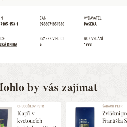
BN
EAN
VYDAVATEL
-7185-153-1
9788071851530
PASEKA
ICE
SVAZEK V EDICI
ROK VYDÁNÍ
SKÁ KNIHA
5
1998
ohlo by vás zajímat
CHUDOŽILOV PETR
ŠABACH PETR
Kapři v
Zvláštní p
kvetoucích
Františka S