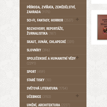
PŘÍRODA, ZVÍŘATA, ZEMĚDĚLSTVÍ,
ZAHRADA
(1175)
SCI-FI, FANTASY, HORROR
(2537)
UFO (14)
ROZHOVORY, REPORTÁŽE,
ŽURNALISTIKA
(187)
SKAUT, JUNÁK, CHLAPECKÉ
(331)
SLOVNÍKY
(396)
SPOLEČENSKÉ A HUMANITNÍ VĚDY
(2291)
Pedagogika (191)
SPORT
(459)
Filozofie, sociologie (859)
STARÉ TISKY
(10)
Psychologie a osobní rozvoj (760)
SVĚTOVÁ LITERATURA
(1754)
UČEBNICE
(3153)
Učebnice - Jazykové (1297)
UMĚNÍ, ARCHITEKTURA
(2227)