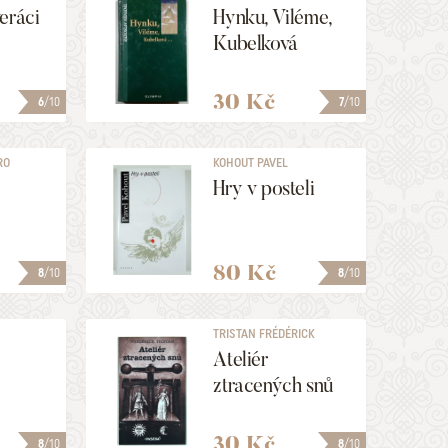
eráci
Hynku, Viléme,
Kubelková
30 Kč
6
/10
7
/10
RO
KOHOUT PAVEL
Hry v posteli
80 Kč
8
/10
8
/10
TRISTAN FRÉDÉRICK
Ateliér
ztracených snů
30 Kč
8
/10
8
/10