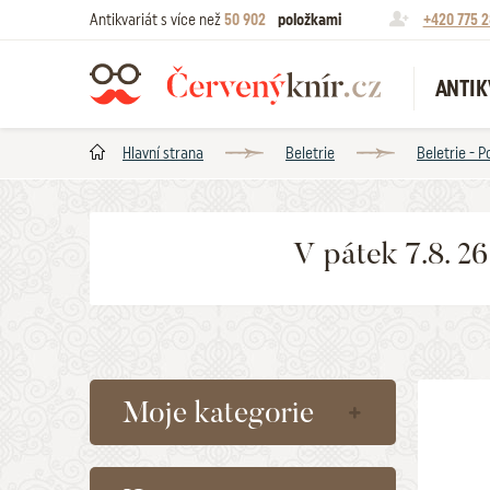
Antikvariát s více než
50 902
položkami
+420 775 2
ANTIK
Hlavní strana
Beletrie
Beletrie - P
V pátek 7.8. 2
Moje kategorie