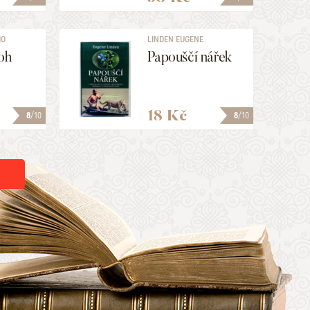
IO
LINDEN EUGENE
oh
Papouščí nářek
18 Kč
8
/10
8
/10