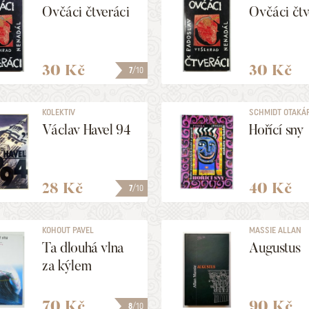
Ovčáci čtveráci
Ovčáci čtv
30 Kč
30 Kč
7
/10
KOLEKTIV
SCHMIDT OTAKÁ
Václav Havel 94
Hořící sny
28 Kč
40 Kč
7
/10
KOHOUT PAVEL
MASSIE ALLAN
Ta dlouhá vlna
Augustus
za kýlem
70 Kč
90 Kč
8
/10