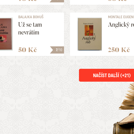
BALAJKA BOHUŠ
MONTALE EUGEN
Už se tam
Anglický r
nevrátím
50 Kč
250 Kč
7
/10
NAČÍST DALŠÍ (+
21
)