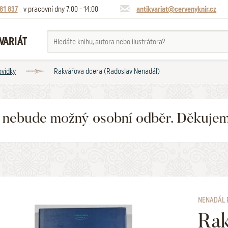
81 837
v pracovní dny 7:00 - 14:00
antikvariat@cervenyknir.cz
VARIÁT
ovídky
Rakvářova dcera (Radoslav Nenadál)
6 nebude možný osobní odběr. Děkuje
NENADÁL 
Rak