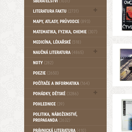
SBĚRATELSTVÍ
(1031)
Dům a byt (102)
LITERATURA FAKTU
(2731)
Katalogy (503)
MAPY, ATLASY, PRŮVODCE
(893)
MATEMATIKA, FYZIKA, CHEMIE
(307)
MEDICÍNA, LÉKAŘSKÉ
(518)
NAUČNÁ LITERATURA
(4865)
Zdraví a zdraví životní styl (510)
NOTY
(282)
POEZIE
(2650)
POČÍTAČE A INFORMATIKA
(164)
POHÁDKY, DĚTSKÉ
(3286)
Pro děti a mládež (2882)
POHLEDNICE
(39)
Pohádky, Dětské - Do roku 1948 (174)
POLITIKA, NÁBOŽENSTVÍ,
Pohádky, Dětské - Od roku 1949 (257)
PROPAGANDA
(2632)
PRÁVNICKÁ LITERATURA
(410)