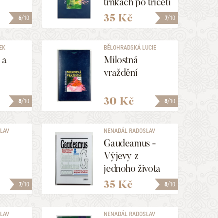
trnkách po třiceti
letech
35 Kč
6
/10
7
/10
EK
BĚLOHRADSKÁ LUCIE
 a
Milostná
vraždění
30 Kč
8
/10
8
/10
LAV
NENADÁL RADOSLAV
Gaudeamus -
Výjevy z
jednoho života
35 Kč
7
/10
8
/10
LAV
NENADÁL RADOSLAV