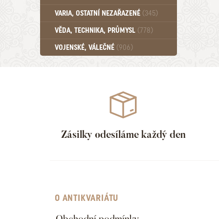
Učebnice - SŠ (789)
VARIA, OSTATNÍ NEZAŘAZENÉ
(345)
Učebnice - VŠ (259)
Učebnice - ZŠ (556)
VĚDA, TECHNIKA, PRŮMYSL
(778)
Učebnice - Ostatní (499)
VOJENSKÉ, VÁLEČNÉ
(906)
Zásilky odesíláme každý den
O ANTIKVARIÁTU