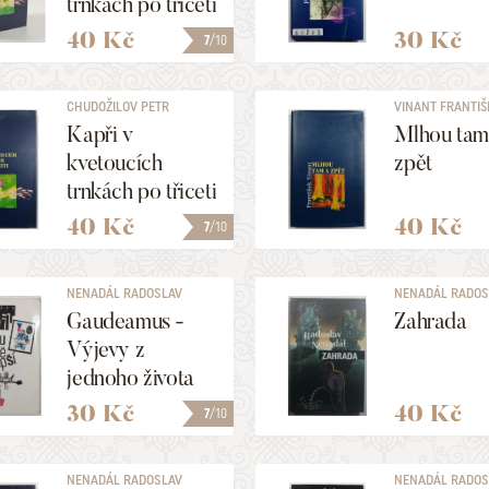
trnkách po třiceti
letech
40 Kč
30 Kč
7
/10
CHUDOŽILOV PETR
VINANT FRANTIŠ
Kapři v
Mlhou tam
kvetoucích
zpět
trnkách po třiceti
letech
40 Kč
40 Kč
7
/10
NENADÁL RADOSLAV
NENADÁL RADOS
Gaudeamus -
Zahrada
Výjevy z
jednoho života
30 Kč
40 Kč
7
/10
NENADÁL RADOSLAV
NENADÁL RADOS