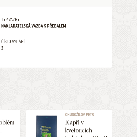
TYP VAZBY
NAKLADATELSKÁ VAZBA S PŘEBALEM
ČÍSLO VYDÁNÍ
2
CHUDOŽILOV PETR
roblém
Kapři v
.
kvetoucích