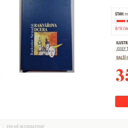
STAV:
mí
8/10 (V
ILUST
JOSEF 
DALŠÍ
3
PRO MĚ NEZOBRAZOVAT