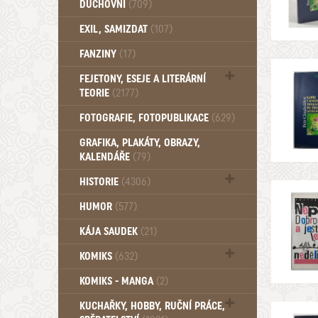
DUCHOVNÍ
(709)
Okultismus (110)
EXIL, SAMIZDAT
(107)
Záhady (105)
FANZINY
(17)
FEJETONY, ESEJE A LITERÁRNÍ
TEORIE
(2177)
Citáty, aforismy, snáře, přísloví,
FOTOGRAFIE, FOTOPUBLIKACE
(629)
afirmace (106)
GRAFIKA, PLAKÁTY, OBRAZY,
KALENDÁŘE
(79)
HISTORIE
(4306)
Mytologie, Mýty, Báje, Pověsti (203)
HUMOR
(577)
KÁJA SAUDEK
(21)
KOMIKS
(632)
Komiks - Čtyřlístek (232)
KOMIKS - MANGA
(2)
Komiks - Ostatní (180)
KUCHAŘKY, HOBBY, RUČNÍ PRÁCE,