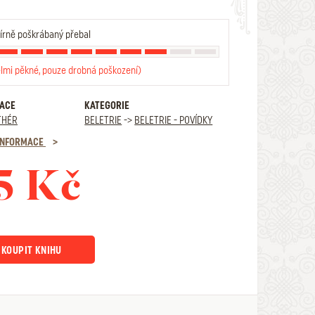
rně poškrábaný přebal
elmi pěkné, pouze drobná poškození)
RACE
KATEGORIE
THÉR
BELETRIE
->
BELETRIE - POVÍDKY
 INFORMACE
5 Kč
KOUPIT KNIHU