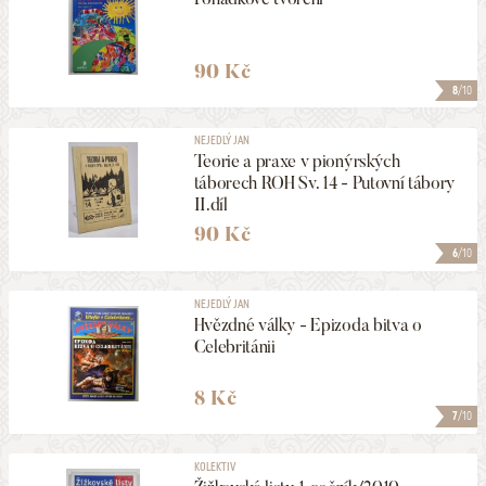
90 Kč
8
/10
NEJEDLÝ JAN
Teorie a praxe v pionýrských
táborech ROH Sv. 14 - Putovní tábory
II.díl
90 Kč
6
/10
NEJEDLÝ JAN
Hvězdné války - Epizoda bitva o
Celebritánii
8 Kč
7
/10
KOLEKTIV