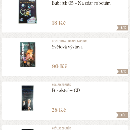
Bublifuk 05 - Na zdar robotům
18 Kč
8
/10
DOCTOROW EDGAR LAWRENCE
Světová výstava
90 Kč
8
/10
KOŠLER ZDENĚK
Poselství + CD
28 Kč
8
/10
KOŠLER ZDENĚK