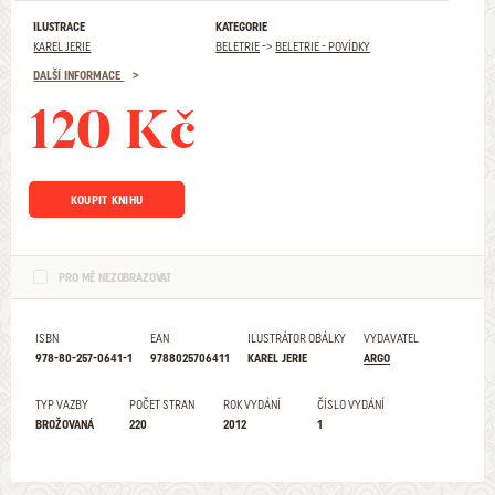
ILUSTRACE
KATEGORIE
KAREL JERIE
BELETRIE
->
BELETRIE - POVÍDKY
DALŠÍ INFORMACE
120 Kč
KOUPIT KNIHU
PRO MĚ NEZOBRAZOVAT
ISBN
EAN
ILUSTRÁTOR OBÁLKY
VYDAVATEL
978-80-257-0641-1
9788025706411
KAREL JERIE
ARGO
TYP VAZBY
POČET STRAN
ROK VYDÁNÍ
ČÍSLO VYDÁNÍ
BROŽOVANÁ
220
2012
1