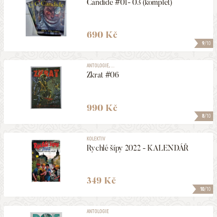
Candide #01- 03 (komplet)
690 Kč
9
/10
ANTOLOGIE, ...
Zkrat #06
990 Kč
8
/10
KOLEKTIV
Rychlé šípy 2022 - KALENDÁŘ
349 Kč
10
/10
ANTOLOGIE