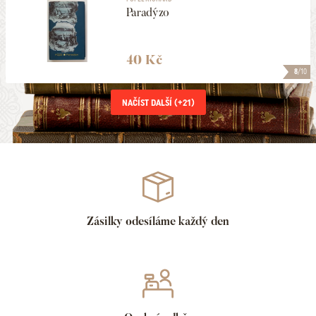
Paradýzo
40 Kč
8
/10
NAČÍST DALŠÍ (+
21
)
Zásilky odesíláme každý den