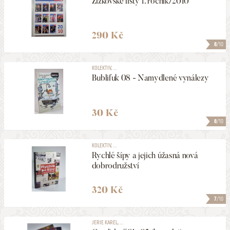
Žižkovské listy 1. ročník/2010
290 Kč
8
/10
KOLEKTIV, ...
Bublifuk 08 - Namydlené vynálezy
30 Kč
8
/10
KOLEKTIV, ...
Rychlé šípy a jejich úžasná nová
dobrodružství
320 Kč
7
/10
JERIE KAREL, ...