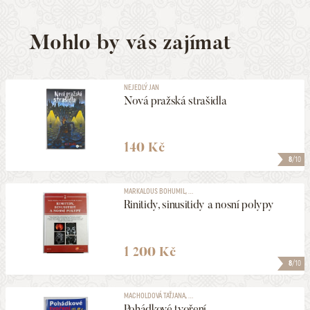
Mohlo by vás zajímat
NEJEDLÝ JAN
Nová pražská strašidla
140 Kč
8
/10
MARKALOUS BOHUMIL, ...
Rinitidy, sinusitidy a nosní polypy
1 200 Kč
8
/10
MACHOLDOVÁ TAŤJANA, ...
Pohádkové tvoření