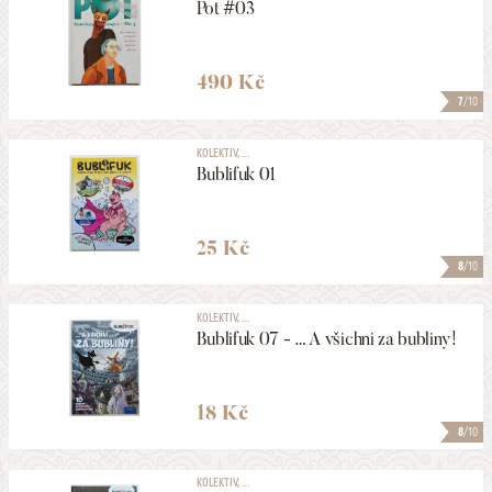
Pot #03
490 Kč
7
/10
KOLEKTIV, ...
Bublifuk 01
25 Kč
8
/10
KOLEKTIV, ...
Bublifuk 07 - … A všichni za bubliny!
18 Kč
8
/10
KOLEKTIV, ...