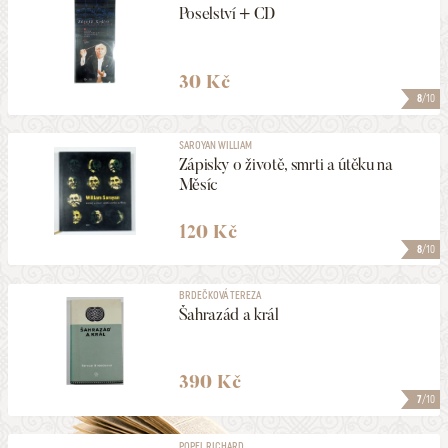
Poselství + CD
30 Kč
8
/10
SAROYAN WILLIAM
Zápisky o životě, smrti a útěku na
Měsíc
120 Kč
8
/10
BRDEČKOVÁ TEREZA
Šahrazád a král
390 Kč
7
/10
POPEL RICHARD