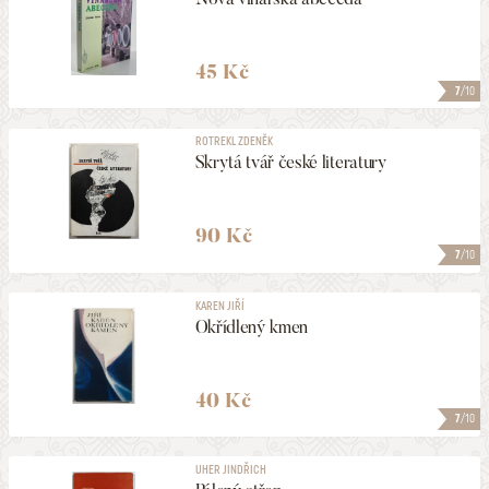
45 Kč
7
/10
ROTREKL ZDENĚK
Skrytá tvář české literatury
90 Kč
7
/10
KAREN JIŘÍ
Okřídlený kmen
40 Kč
7
/10
UHER JINDŘICH