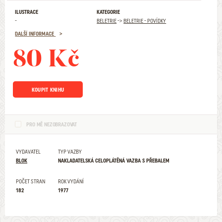
ILUSTRACE
KATEGORIE
-
BELETRIE
->
BELETRIE - POVÍDKY
DALŠÍ INFORMACE
80 Kč
KOUPIT KNIHU
PRO MĚ NEZOBRAZOVAT
VYDAVATEL
TYP VAZBY
BLOK
NAKLADATELSKÁ CELOPLÁTĚNÁ VAZBA S PŘEBALEM
POČET STRAN
ROK VYDÁNÍ
182
1977