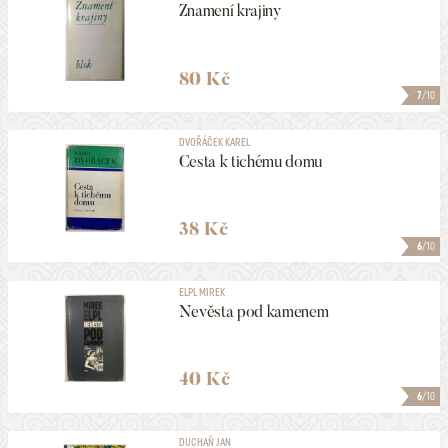
Znamení krajiny
80 Kč
7
/10
DVOŘÁČEK KAREL
Cesta k tichému domu
38 Kč
6
/10
ELPL MIREK
Nevěsta pod kamenem
40 Kč
6
/10
DUCHAŇ JAN