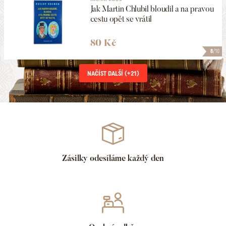
Jak Martin Chlubil bloudil a na pravou
cestu opět se vrátil
80 Kč
8
/10
NAČÍST DALŠÍ (+
21
)
Zásilky odesíláme každý den