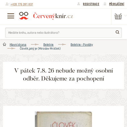
+420 775 281 837
REGISTRACE
PŘIHLÁŠENÍ
Hlavní strana
Beletrie
Beletrie - Povídky
Člověk,jaký je (Miroslav Mráček)
V pátek 7.8. 26 nebude možný osobní
odběr. Děkujeme za pochopení