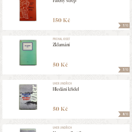
Pálený střep
150 Kč
7
/10
PRCHAL JOSEF
Zklamání
50 Kč
7
/10
UHER JINDŘICH
Hledání křídel
50 Kč
8
/10
UHER JINDŘICH