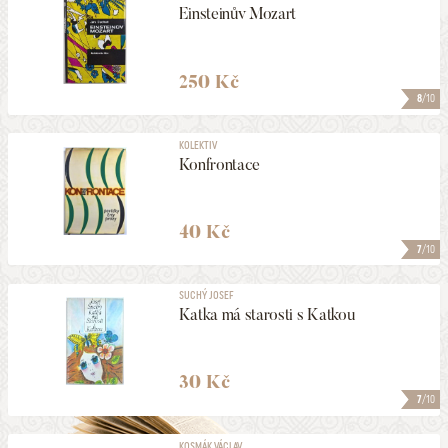
Einsteinův Mozart
250 Kč
8
/10
KOLEKTIV
Konfrontace
40 Kč
7
/10
SUCHÝ JOSEF
Katka má starosti s Katkou
30 Kč
7
/10
KOSMÁK VÁCLAV