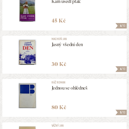
Kam usedl pták
45 Kč
6
/10
MACHOŇ JAN
Jasný všední den
30 Kč
6
/10
RÁŽ ROMAN
Jednou se ohlédneš
80 Kč
5
/10
VÁŽNÝ JAN