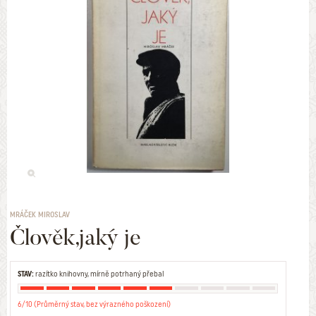
MRÁČEK MIROSLAV
Člověk,jaký je
STAV:
razítko knihovny, mírně potrhaný přebal
6/10 (Průměrný stav, bez výrazného poškození)