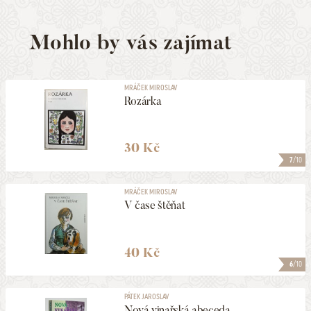
Mohlo by vás zajímat
MRÁČEK MIROSLAV
Rozárka
30 Kč
7
/10
MRÁČEK MIROSLAV
V čase štěňat
40 Kč
6
/10
PÁTEK JAROSLAV
Nová vinařská abeceda