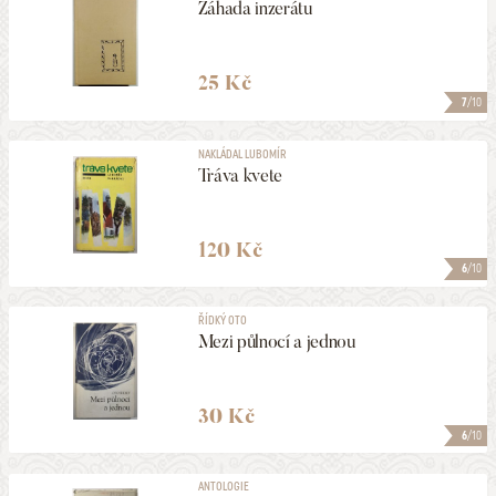
Záhada inzerátu
25 Kč
7
/10
NAKLÁDAL LUBOMÍR
Tráva kvete
120 Kč
6
/10
ŘÍDKÝ OTO
Mezi půlnocí a jednou
30 Kč
6
/10
ANTOLOGIE