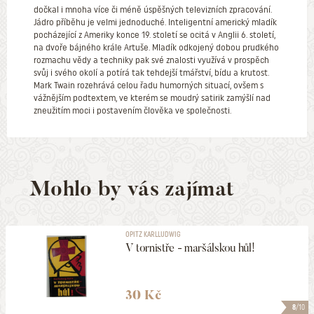
dočkal i mnoha více či méně úspěšných televizních zpracování.
Jádro příběhu je velmi jednoduché. Inteligentní americký mladík
pocházející z Ameriky konce 19. století se ocitá v Anglii 6. století,
na dvoře bájného krále Artuše. Mladík odkojený dobou prudkého
rozmachu vědy a techniky pak své znalosti využívá v prospěch
svůj i svého okolí a potírá tak tehdejší tmářství, bídu a krutost.
Mark Twain rozehrává celou řadu humorných situací, ovšem s
vážnějším podtextem, ve kterém se moudrý satirik zamýšlí nad
zneužitím moci i postavením člověka ve společnosti.
Mohlo by vás zajímat
OPITZ KARLLUDWIG
V tornistře - maršálskou hůl!
30 Kč
8
/10