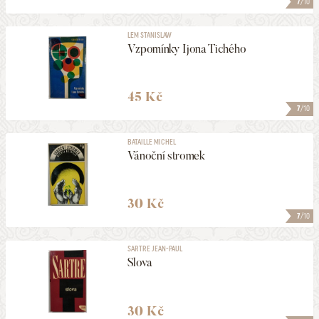
7
/10
LEM STANISLAW
Vzpomínky Ijona Tichého
45 Kč
7
/10
BATAILLE MICHEL
Vánoční stromek
30 Kč
7
/10
SARTRE JEAN-PAUL
Slova
30 Kč