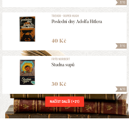
7
/10
TREVOR - ROPER HUGH
Poslední dny Adolfa Hitlera
40 Kč
7
/10
FRÝD NORBERT
Studna supů
30 Kč
6
/10
NAČÍST DALŠÍ (+
21
)