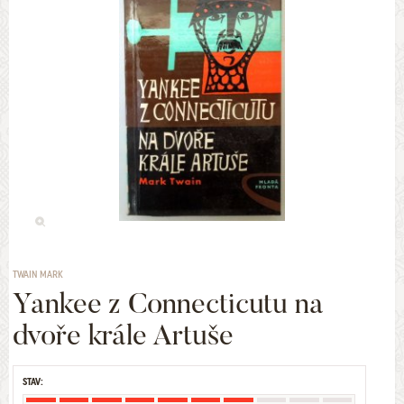
TWAIN MARK
Yankee z Connecticutu na
dvoře krále Artuše
STAV: