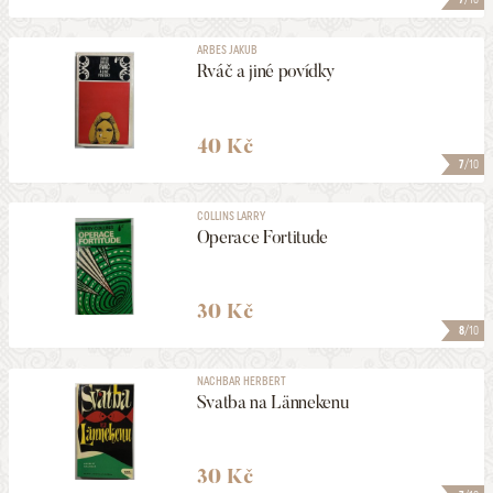
ARBES JAKUB
Rváč a jiné povídky
40 Kč
7
/10
COLLINS LARRY
Operace Fortitude
30 Kč
8
/10
NACHBAR HERBERT
Svatba na Lännekenu
30 Kč