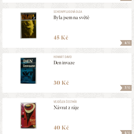
SCHEINPFLUGOVÁ OLGA
Byla jsem na světě
45 Kč
6
/10
HOWART DAVID
Den invaze
30 Kč
7
/10
VEJDĚLEK ČESTMÍR
Návrat z ráje
40 Kč
5
/10