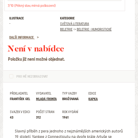
7/10 (Pěkný stav, mírná poškození)
ILUSTRACE
KATEGORIE
-
SVĚTOVÁ LITERATURA
BELETRIE
->
BELETRIE - HUMORISTICKÉ
DALŠÍ INFORMACE
Není v nabídce
Položku již není možné objednat.
PRO MĚ NEZOBRAZOVAT
PŘEKLADATEL
VYDAVATEL
TYP VAZBY
EDICE
FRANTIŠEK GEL
MLADÁ FRONTA
BROŽOVANÁ
KAPKA
SVAZEK V EDICI
POČET STRAN
ROK VYDÁNÍ
43
312
1961
Slavný příběh z pera jednoho z nejznámějších amerických autorů
19. století. Yankee z Connecticutu na dvoře krále Artuše se