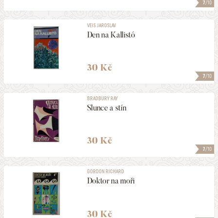
7
/10
VEIS JAROSLAV
Den na Kallistó
30 Kč
7
/10
BRADBURY RAY
Slunce a stín
30 Kč
7
/10
GORDON RICHARD
Doktor na moři
30 Kč