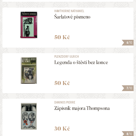
HAWTHORNE NATHANIEL
Šarlatové písmeno
50 Kč
6
/10
PLENZDORF ULRICH
Legenda o štěstí bez konce
50 Kč
7
/10
DANINOS PIERRE
Zápisník majora Thompsona
30 Kč
8
/10