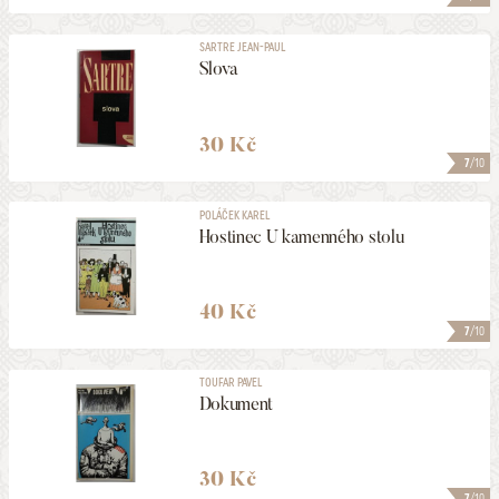
SARTRE JEAN-PAUL
Slova
30 Kč
7
/10
POLÁČEK KAREL
Hostinec U kamenného stolu
40 Kč
7
/10
TOUFAR PAVEL
Dokument
30 Kč
7
/10