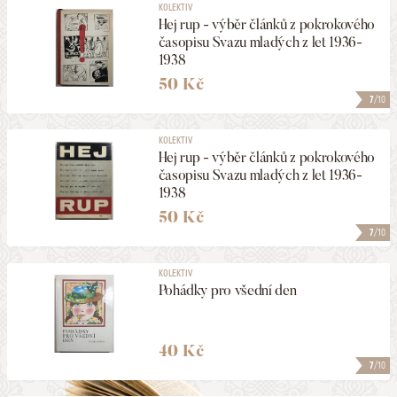
KOLEKTIV
Hej rup - výběr článků z pokrokového
časopisu Svazu mladých z let 1936-
1938
50 Kč
7
/10
KOLEKTIV
Hej rup - výběr článků z pokrokového
časopisu Svazu mladých z let 1936-
1938
50 Kč
7
/10
KOLEKTIV
Pohádky pro všední den
40 Kč
7
/10