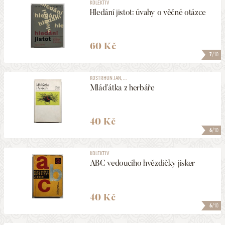
KOLEKTIV
Hledání jistot: úvahy o věčné otázce
60 Kč
7
/10
KOSTRHUN JAN, ...
Mláďátka z herbáře
40 Kč
6
/10
KOLEKTIV
ABC vedoucího hvězdičky jisker
40 Kč
6
/10