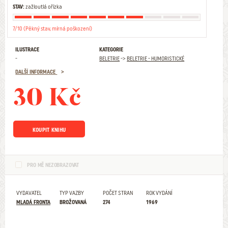
STAV:
zažloutlá ořízka
7/10 (Pěkný stav, mírná poškození)
ILUSTRACE
KATEGORIE
-
BELETRIE
->
BELETRIE - HUMORISTICKÉ
DALŠÍ INFORMACE
30 Kč
KOUPIT KNIHU
PRO MĚ NEZOBRAZOVAT
VYDAVATEL
TYP VAZBY
POČET STRAN
ROK VYDÁNÍ
MLADÁ FRONTA
BROŽOVANÁ
274
1969