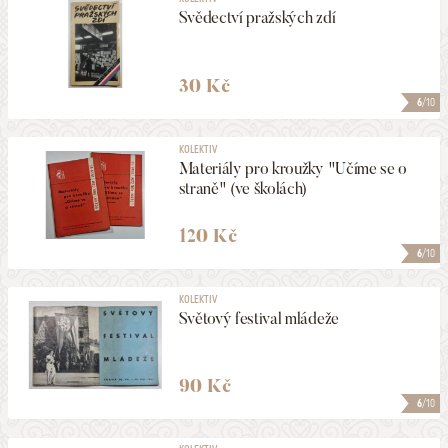
Svědectví pražských zdí
30 Kč
6
/10
KOLEKTIV
Materiály pro kroužky "Učíme se o
straně" (ve školách)
120 Kč
6
/10
KOLEKTIV
Světový festival mládeže
90 Kč
6
/10