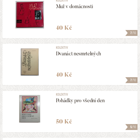
KOLEKTIV
Muž v domácnosti
40 Kč
7
/10
KOLEKTIV
Dvanáct nesmrtelných
40 Kč
7
/10
KOLEKTIV
Pohádky pro všední den
50 Kč
5
/10