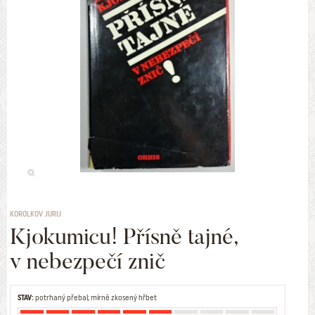
KOROLKOV JURIJ
Kjokumicu! Přísně tajné,
v nebezpečí znič
STAV:
potrhaný přebal; mírně zkosený hřbet