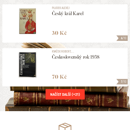
PLUDEK ALEXEJ
Český král Karel
30 Kč
6
/10
KVAČEK ROBERT, ...
Československý rok 1938
70 Kč
7
/10
NAČÍST DALŠÍ (+
21
)