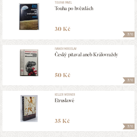
TOUFAR PAVEL
Touha po hvězdách
30 Kč
7
/10
IVANOV MIROSLAV
Český pitaval aneb Královraždy
50 Kč
7
/10
KELLER WERNER
Etruskové
35 Kč
7
/10