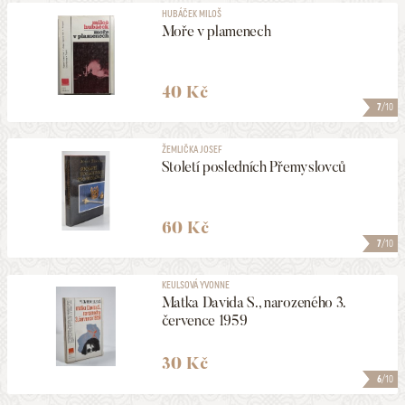
HUBÁČEK MILOŠ
Moře v plamenech
40 Kč
7
/10
ŽEMLIČKA JOSEF
Století posledních Přemyslovců
60 Kč
7
/10
KEULSOVÁ YVONNE
Matka Davida S., narozeného 3.
července 1959
30 Kč
6
/10