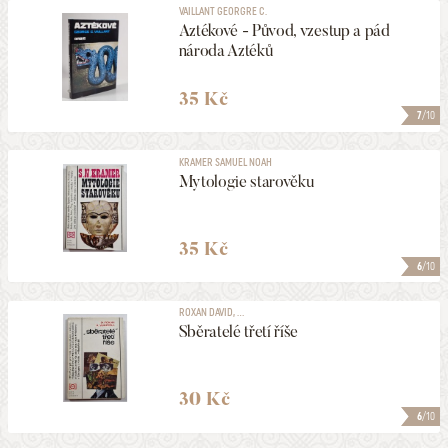
VAILLANT GEORGRE C.
Aztékové - Původ, vzestup a pád
národa Aztéků
35 Kč
7
/10
KRAMER SAMUEL NOAH
Mytologie starověku
35 Kč
6
/10
ROXAN DAVID, ...
Sběratelé třetí říše
30 Kč
6
/10