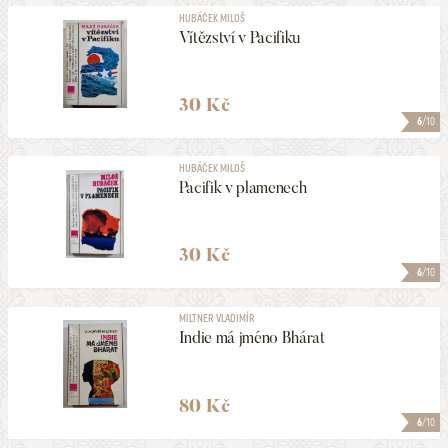
HUBÁČEK MILOŠ
Vítězství v Pacifiku
30 Kč
6
/10
HUBÁČEK MILOŠ
Pacifik v plamenech
30 Kč
6
/10
MILTNER VLADIMÍR
Indie má jméno Bhárat
80 Kč
6
/10