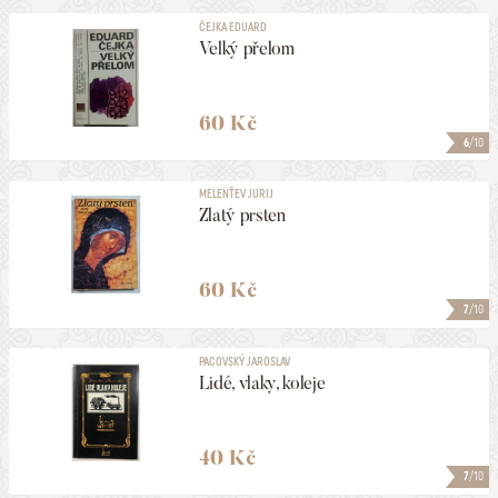
ČEJKA EDUARD
Velký přelom
60 Kč
6
/10
MELENŤEV JURIJ
Zlatý prsten
60 Kč
7
/10
PACOVSKÝ JAROSLAV
Lidé, vlaky, koleje
40 Kč
7
/10