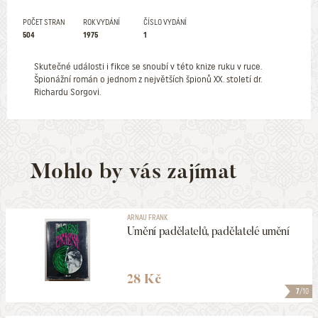
POČET STRAN
ROK VYDÁNÍ
ČÍSLO VYDÁNÍ
504
1975
1
Skutečné události i fikce se snoubí v této knize ruku v ruce.
Špionážní román o jednom z největších špionů XX. století dr.
Richardu Sorgovi.
Mohlo by vás zajímat
ARNAU FRANK
Umění padělatelů, padělatelé umění
28 Kč
7
/10