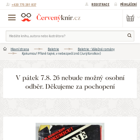
+420 775 281 837
REGISTRACE
PŘIHLÁŠENÍ
Hlavní strana
Beletrie
Beletrie - Válečné romány
Kjokumicu! Přísně tajné, v nebezpečí znič (Jurij Korolkov)
V pátek 7.8. 26 nebude možný osobní
odběr. Děkujeme za pochopení