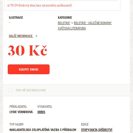
6/10 (Průměrný stav, bez výrazného poškození)
ILUSTRACE
KATEGORIE
-
BELETRIE
->
BELETRIE - VÁLEČNÉ ROMÁNY
SVĚTOVÁ LITERATURA
DALŠÍ INFORMACE
30 Kč
KOUPIT KNIHU
PRO MĚ NEZOBRAZOVAT
PŘEKLADATEL
VYDAVATEL
LYDIE VERNEROVÁ
ORBIS
TYP VAZBY
EDICE
NAKLADATELSKÁ CELOPLÁTĚNÁ VAZBA S PŘEBALEM
STOPY,FAKTA,SVĚDECTVÍ