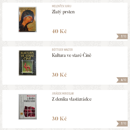
MELENŤEV JURIJ
Zlatý prsten
40 Kč
7
/10
BÖTTGER WALTER
Kultura ve staré Číně
30 Kč
6
/10
JIRÁSEK MIROSLAV
Z deníku vlastizrádce
30 Kč
7
/10