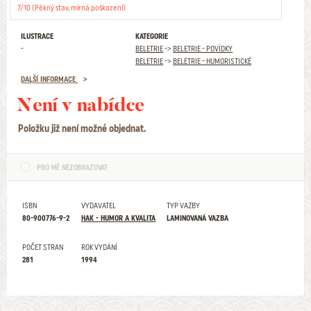
7/10 (Pěkný stav, mírná poškození)
ILUSTRACE
KATEGORIE
-
BELETRIE
->
BELETRIE - POVÍDKY
BELETRIE
->
BELETRIE - HUMORISTICKÉ
DALŠÍ INFORMACE
Není v nabídce
Položku již není možné objednat.
PRO MĚ NEZOBRAZOVAT
ISBN
VYDAVATEL
TYP VAZBY
80-900776-9-2
HAK - HUMOR A KVALITA
LAMINOVANÁ VAZBA
POČET STRAN
ROK VYDÁNÍ
281
1994