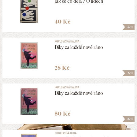
Jak se co dělá / O lidech
40 Kč
6
/10
PAWLOWSKÁ HALINA
Díky za každé nové ráno
28 Kč
7
/10
PAWLOWSKÁ HALINA
Díky za každé nové ráno
50 Kč
8
/10
ZUCKEROVÁ OLGA