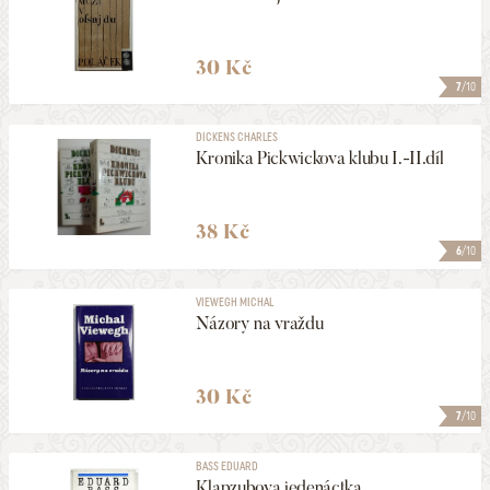
30 Kč
7
/10
DICKENS CHARLES
Kronika Pickwickova klubu I.-II.díl
38 Kč
6
/10
VIEWEGH MICHAL
Názory na vraždu
30 Kč
7
/10
BASS EDUARD
Klapzubova jedenáctka