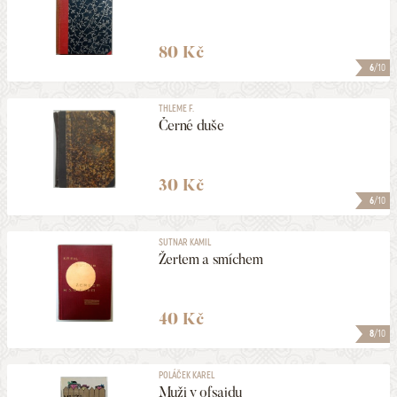
80 Kč
6
/10
THLEME F.
Černé duše
30 Kč
6
/10
SUTNAR KAMIL
Žertem a smíchem
40 Kč
8
/10
POLÁČEK KAREL
Muži v ofsajdu