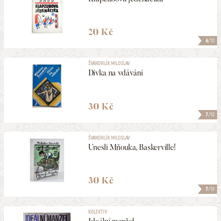
20 Kč
6
/10
ŠVANDRLÍK MILOSLAV
Dívka na vdávání
30 Kč
7
/10
ŠVANDRLÍK MILOSLAV
Unesli Mňouka, Baskerville!
30 Kč
7
/10
KOLEKTIV