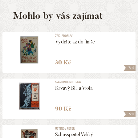
Mohlo by vás zajímat
ŽÁK JAROSLAV
Vydržte až do finiše
30 Kč
7
/10
ŠVANDRLÍK MILOSLAV
Krvavý Bill a Viola
90 Kč
7
/10
USTINOV PETER
Schusspeitel Veliký