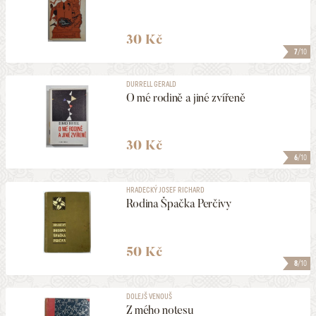
30 Kč
7
/10
DURRELL GERALD
O mé rodině a jiné zvířeně
30 Kč
6
/10
HRADECKÝ JOSEF RICHARD
Rodina Špačka Perčivy
50 Kč
8
/10
DOLEJŠ VENOUŠ
Z mého notesu