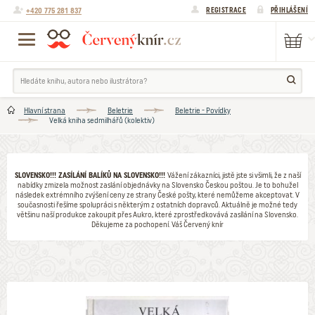
+420 775 281 837
REGISTRACE
PŘIHLÁŠENÍ
Hlavní strana
Beletrie
Beletrie - Povídky
Velká kniha sedmilhářů (kolektiv)
SLOVENSKO!!! ZASÍLÁNÍ BALÍKŮ NA SLOVENSKO!!!
Vážení zákazníci, jistě jste si všimli, že z naší
nabídky zmizela možnost zaslání objednávky na Slovensko Českou poštou. Je to bohužel
následek extrémního zvýšení ceny ze strany České pošty, které nemůžeme akceptovat. V
současnosti řešíme spolupráci s některým z ostatních dopravců. Aktuálně je možné tedy
většinu naší produkce zakoupit přes Aukro, které zprostředkovává zasílání na Slovensko.
Děkujeme za pochopení. Váš Červený knír