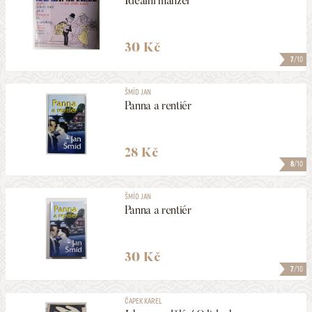
Ideální manžel
30 Kč
7
/10
ŠMÍD JAN
Panna a rentiér
28 Kč
8
/10
ŠMÍD JAN
Panna a rentiér
30 Kč
7
/10
ČAPEK KAREL