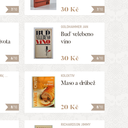
30 Kč
7
/10
7
/10
GOLDHAMMER JAN
Buď velebeno
ivota
víno
30 Kč
6
/10
6
/10
, ...
KOLEKTIV
Maso a drůbež
20 Kč
8
/10
8
/10
RICHARDSON JIMMY