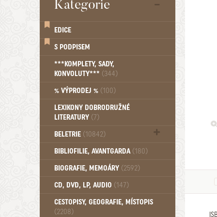
Kategorie
EDICE
S PODPISEM
***KOMPLETY, SADY,
KONVOLUTY***
(344)
% VÝPRODEJ %
(100)
LEXIKONY DOBRODRUŽNÉ
LITERATURY
(7)
BELETRIE
(10842)
Beletrie - Historická (1388)
BIBLIOFILIE, AVANTGARDA
(180)
Beletrie - Humoristické (501)
BIOGRAFIE, MEMOÁRY
(2592)
Beletrie - Povídky (1758)
Beletrie - Thrillery, krimi (1179)
CD, DVD, LP, AUDIO
(147)
Beletrie - Válečné romány (489)
Beletrie - Ženské a dívčí romány
CESTOPISY, GEOGRAFIE, MÍSTOPIS
(2208)
(1522)
IS