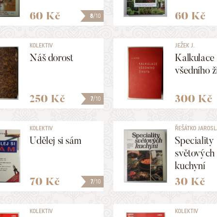
60 Kč
60 Kč
8
/10
KOLEKTIV
JEŽEK J.
Náš dorost
Kalkulace
všedního ž
250 Kč
300 Kč
7
/10
KOLEKTIV
ŘEŠÁTKO JAROSLAV
Udělej si sám
Speciality
světových
kuchyní
70 Kč
30 Kč
7
/10
KOLEKTIV
KOLEKTIV