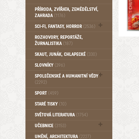
PŘÍRODA, ZVÍŘATA, ZEMĚDĚLSTVÍ,
ZAHRADA
(1176)
SCI-FI, FANTASY, HORROR
(2536)
UFO (14)
ROZHOVORY, REPORTÁŽE,
ŽURNALISTIKA
(187)
SKAUT, JUNÁK, CHLAPECKÉ
(330)
SLOVNÍKY
(396)
SPOLEČENSKÉ A HUMANITNÍ VĚDY
(2292)
Pedagogika (191)
SPORT
(459)
Filozofie, sociologie (859)
STARÉ TISKY
(10)
Psychologie a osobní rozvoj (761)
SVĚTOVÁ LITERATURA
(1754)
UČEBNICE
(3153)
Učebnice - Jazykové (1297)
UMĚNÍ, ARCHITEKTURA
(2227)