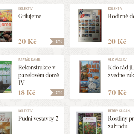
KOLEKTIV
KOLEKTIV
Grilujeme
Rodinné 
20 Kč
20 Kč
8
/10
BARTÁK KAMIL
VLK VÁCLAV
Rekonstrukce v
Kdo rád jí,
panelovém domě
zvedne ru
IV
18 Kč
70 Kč
7
/10
KOLEKTIV
BERRY SUSAN, ..
Půdní vestavby 2
Rostliny pr
zahradu