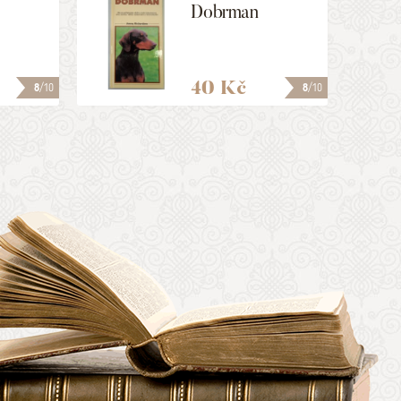
Dobrman
40 Kč
8
/10
8
/10