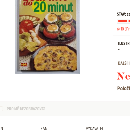
STAV:
za
6/10 (P
ILUST
-
DALŠÍ
Ne
Polož
PRO MĚ NEZOBRAZOVAT
BN
EAN
VYDAVATEL