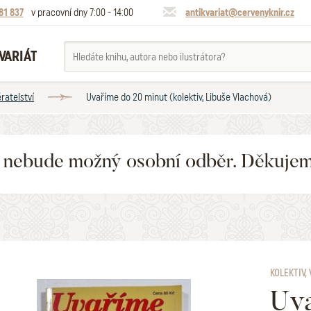
81 837
v pracovní dny 7:00 - 14:00
antikvariat@cervenyknir.cz
VARIÁT
ratelství
Uvaříme do 20 minut (kolektiv, Libuše Vlachová)
6 nebude možný osobní odběr. Děkuje
KOLEKTIV,
Uva