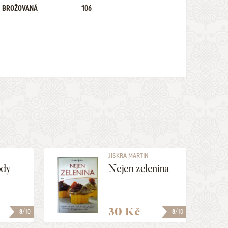
BROŽOVANÁ
106
JISKRA MARTIN
ody
Nejen zelenina
30 Kč
8
/10
8
/10