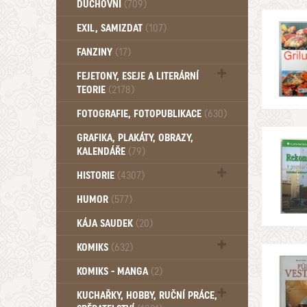
DUCHOVNÍ
(709)
Okultismus (110)
EXIL, SAMIZDAT
(107)
Záhady (105)
FANZINY
(17)
FEJETONY, ESEJE A LITERÁRNÍ
TEORIE
(2178)
Citáty, aforismy, snáře, přísloví,
FOTOGRAFIE, FOTOPUBLIKACE
(630)
afirmace (106)
GRAFIKA, PLAKÁTY, OBRAZY,
KALENDÁŘE
(79)
HISTORIE
(4307)
Mytologie, Mýty, Báje, Pověsti (203)
HUMOR
(577)
KÁJA SAUDEK
(20)
KOMIKS
(632)
Komiks - Čtyřlístek (234)
KOMIKS - MANGA
(2)
Komiks - Ostatní (180)
KUCHAŘKY, HOBBY, RUČNÍ PRÁCE,