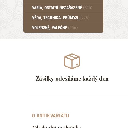
Učebnice - SŠ (789)
VARIA, OSTATNÍ NEZAŘAZENÉ
(345)
Učebnice - VŠ (259)
Učebnice - ZŠ (556)
VĚDA, TECHNIKA, PRŮMYSL
(778)
Učebnice - Ostatní (499)
VOJENSKÉ, VÁLEČNÉ
(906)
Zásilky odesíláme každý den
O ANTIKVARIÁTU