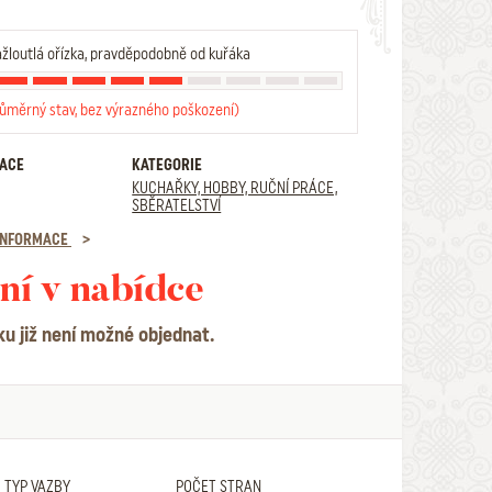
žloutlá ořízka, pravděpodobně od kuřáka
růměrný stav, bez výrazného poškození)
RACE
KATEGORIE
KUCHAŘKY, HOBBY, RUČNÍ PRÁCE,
SBĚRATELSTVÍ
 INFORMACE
ní v nabídce
ku již není možné objednat.
TYP VAZBY
POČET STRAN