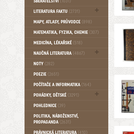
SBĚRATELSTVÍ
(1031)
Dům a byt (102)
LITERATURA FAKTU
(2731)
Katalogy (503)
MAPY, ATLASY, PRŮVODCE
(898)
MATEMATIKA, FYZIKA, CHEMIE
(307)
MEDICÍNA, LÉKAŘSKÉ
(518)
NAUČNÁ LITERATURA
(4867)
Zdraví a zdraví životní styl (510)
NOTY
(282)
POEZIE
(2651)
POČÍTAČE A INFORMATIKA
(164)
POHÁDKY, DĚTSKÉ
(3291)
Pro děti a mládež (2887)
POHLEDNICE
(39)
Pohádky, Dětské - Do roku 1948 (175)
POLITIKA, NÁBOŽENSTVÍ,
Pohádky, Dětské - Od roku 1949 (257)
PROPAGANDA
(2631)
PRÁVNICKÁ LITERATURA
(410)