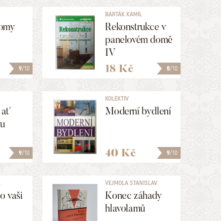
BARTÁK KAMIL
domy
Rekonstrukce v
panelovém domě
IV
18 Kč
9
/10
8
/10
KOLEKTIV
 ať
Moderní bydlení
ku
40 Kč
9
/10
9
/10
.
VEJMOLA STANISLAV
o vaši
Konec záhady
hlavolamů