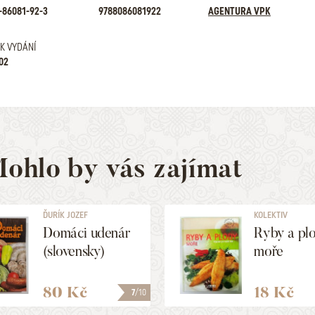
-86081-92-3
9788086081922
AGENTURA VPK
K VYDÁNÍ
02
ohlo by vás zajímat
ĎURÍK JOZEF
KOLEKTIV
Domáci udenár
Ryby a pl
(slovensky)
moře
80 Kč
18 Kč
7
/10