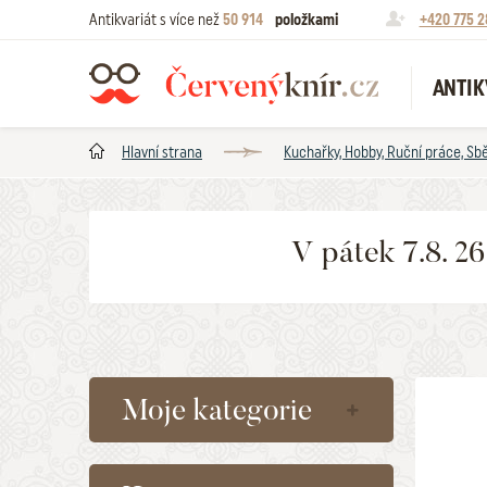
Antikvariát s více než
50 914
položkami
+420 775 2
ANTIK
Hlavní strana
Kuchařky, Hobby, Ruční práce, Sbě
V pátek 7.8. 2
Moje kategorie