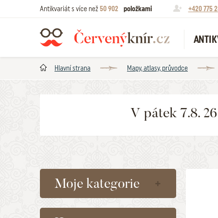
Antikvariát s více než
50 902
položkami
+420 775 2
ANTIK
Hlavní strana
Mapy, atlasy, průvodce
V pátek 7.8. 2
Moje kategorie