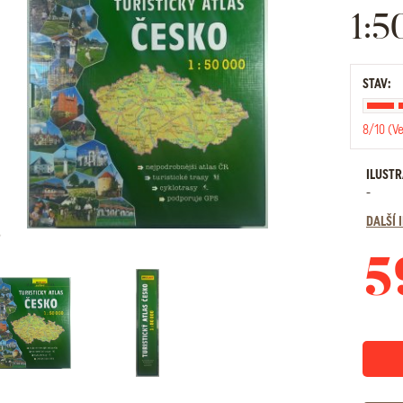
1:
STAV:
8/10 (V
ILUST
-
DALŠÍ
5