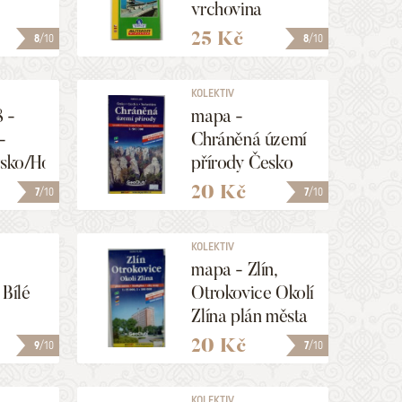
vrchovina
25 Kč
8
/10
8
/10
KOLEKTIV
 -
mapa -
-
Chráněná území
vsko/Hodonínsko
přírody Česko
1:500 000
20 Kč
7
/10
7
/10
KOLEKTIV
mapa - Zlín,
 Bílé
Otrokovice Okolí
Zlína plán města
1:15 000 /1:100
20 Kč
9
/10
7
/10
000/
KOLEKTIV