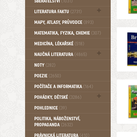
SBĚRATELSTVÍ
(1031)
Dům a byt (102)
LITERATURA FAKTU
(2731)
Katalogy (503)
MAPY, ATLASY, PRŮVODCE
(893)
MATEMATIKA, FYZIKA, CHEMIE
(307)
MEDICÍNA, LÉKAŘSKÉ
(518)
NAUČNÁ LITERATURA
(4865)
Zdraví a zdraví životní styl (510)
NOTY
(282)
POEZIE
(2650)
POČÍTAČE A INFORMATIKA
(164)
POHÁDKY, DĚTSKÉ
(3286)
Pro děti a mládež (2882)
POHLEDNICE
(39)
Pohádky, Dětské - Do roku 1948 (174)
POLITIKA, NÁBOŽENSTVÍ,
Pohádky, Dětské - Od roku 1949 (257)
PROPAGANDA
(2632)
PRÁVNICKÁ LITERATURA
(410)