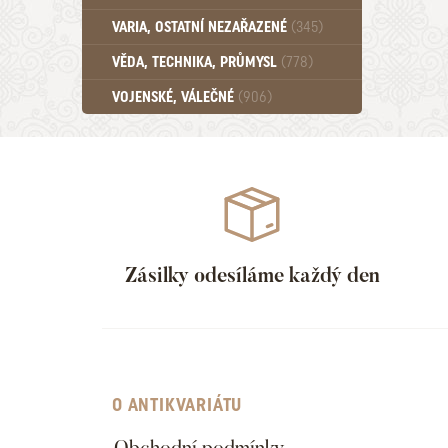
Učebnice - SŠ (789)
VARIA, OSTATNÍ NEZAŘAZENÉ
(345)
Učebnice - VŠ (259)
Učebnice - ZŠ (556)
VĚDA, TECHNIKA, PRŮMYSL
(778)
Učebnice - Ostatní (499)
VOJENSKÉ, VÁLEČNÉ
(906)
Zásilky odesíláme každý den
O ANTIKVARIÁTU