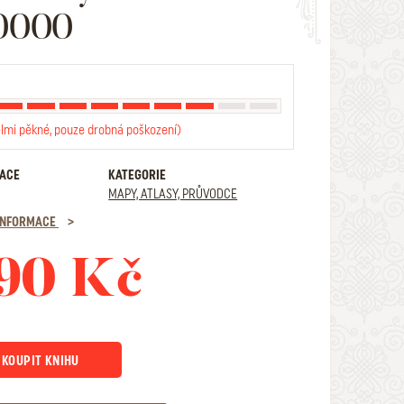
50000
elmi pěkné, pouze drobná poškození)
RACE
KATEGORIE
MAPY, ATLASY, PRŮVODCE
 INFORMACE
90 Kč
KOUPIT KNIHU