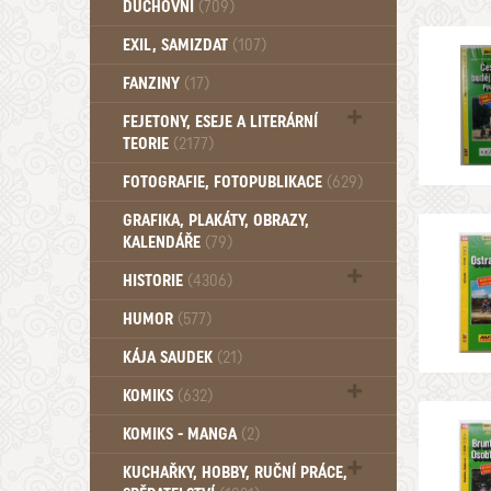
DUCHOVNÍ
(709)
Okultismus (110)
EXIL, SAMIZDAT
(107)
Záhady (105)
FANZINY
(17)
FEJETONY, ESEJE A LITERÁRNÍ
TEORIE
(2177)
Citáty, aforismy, snáře, přísloví,
FOTOGRAFIE, FOTOPUBLIKACE
(629)
afirmace (106)
GRAFIKA, PLAKÁTY, OBRAZY,
KALENDÁŘE
(79)
HISTORIE
(4306)
Mytologie, Mýty, Báje, Pověsti (203)
HUMOR
(577)
KÁJA SAUDEK
(21)
KOMIKS
(632)
Komiks - Čtyřlístek (232)
KOMIKS - MANGA
(2)
Komiks - Ostatní (180)
KUCHAŘKY, HOBBY, RUČNÍ PRÁCE,