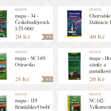
KOLEKTIV
KOLEKTIV
mapa - 34 -
Chorvatsko
Českobudějovicko/Povltaví
Dalmácie 
1:75 000
20 Kč
40 Kč
7
/10
KOLEKTIV
KOLEKTIV
mapa - SC 149:
mapa - Hr
Ostravsko
zámky a
památkové
objekty
25 Kč
20 Kč
9
/10
východníc
Čech 1: 3
KOLEKTIV
KOLEKTIV
mapa - 119
SC 142:
Bruntálsko/Osoblažsko
Velkomezi