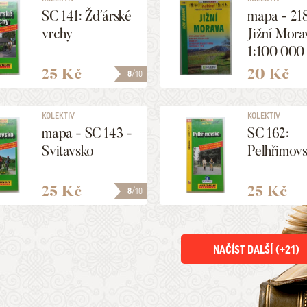
SC 141: Žďárské
mapa - 218
vrchy
Jižní Mora
1:100 000
25 Kč
20 Kč
8
/10
KOLEKTIV
KOLEKTIV
mapa - SC 143 -
SC 162:
Svitavsko
Pelhřimov
25 Kč
25 Kč
8
/10
NAČÍST DALŠÍ (+
21
)