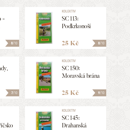
KOLEKTIV
 -
SC 113:
1
Podkrkonoší
25 Kč
8
/10
8
/10
KOLEKTIV
ady,
SC 150:
Moravská brána
25 Kč
7
/10
9
/10
h
00 000
KOLEKTIV
SC 145:
říčsko
Drahanská