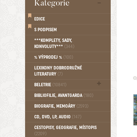
Kategorie
EDICE
S PODPISEM
***KOMPLETY, SADY,
KONVOLUTY***
(344)
% VÝPRODEJ %
(100)
LEXIKONY DOBRODRUŽNÉ
LITERATURY
(7)
BELETRIE
(10841)
Beletrie - Historická (1388)
BIBLIOFILIE, AVANTGARDA
(180)
Beletrie - Humoristické (501)
BIOGRAFIE, MEMOÁRY
(2593)
Beletrie - Povídky (1757)
Beletrie - Thrillery, krimi (1179)
CD, DVD, LP, AUDIO
(147)
Beletrie - Válečné romány (489)
Beletrie - Ženské a dívčí romány
CESTOPISY, GEOGRAFIE, MÍSTOPIS
(2209)
(1522)