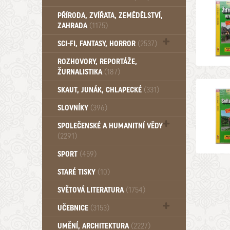
PŘÍRODA, ZVÍŘATA, ZEMĚDĚLSTVÍ,
ZAHRADA
(1175)
SCI-FI, FANTASY, HORROR
(2537)
UFO (14)
ROZHOVORY, REPORTÁŽE,
ŽURNALISTIKA
(187)
SKAUT, JUNÁK, CHLAPECKÉ
(331)
SLOVNÍKY
(396)
SPOLEČENSKÉ A HUMANITNÍ VĚDY
(2291)
Pedagogika (191)
SPORT
(459)
Filozofie, sociologie (859)
STARÉ TISKY
(10)
Psychologie a osobní rozvoj (760)
SVĚTOVÁ LITERATURA
(1754)
UČEBNICE
(3153)
Učebnice - Jazykové (1297)
UMĚNÍ, ARCHITEKTURA
(2227)