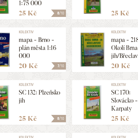
1:75 000
25 Kč
25 Kč
8
/10
KOLEKTIV
KOLEKTIV
mapa - Brno -
mapa - 218
plán města 1:16
Okolí Brna
000
jih/Břecla
1:100 000
20 Kč
20 Kč
7
/10
KOLEKTIV
KOLEKTIV
SC 132: Plzeňsko
SC 170:
jih
Slovácko -
Karpaty
25 Kč
25 Kč
8
/10
KOLEKTIV
KOLEKTIV