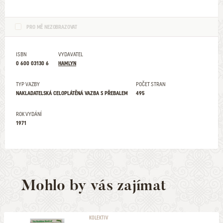
PRO MĚ NEZOBRAZOVAT
ISBN
VYDAVATEL
0 600 03130 6
HAMLYN
TYP VAZBY
POČET STRAN
NAKLADATELSKÁ CELOPLÁTĚNÁ VAZBA S PŘEBALEM
495
ROK VYDÁNÍ
1971
Mohlo by vás zajímat
KOLEKTIV