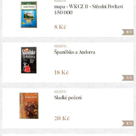
KOLEKTIV
mapa - WKCZ 11 - Střední Povltaví
1:50 000
8 Kč
8
/10
KOLEKTIV, ...
Španělsko a Andorra
18 Kč
7
/10
KOLEKTIV
Sladké pečení
20 Kč
8
/10