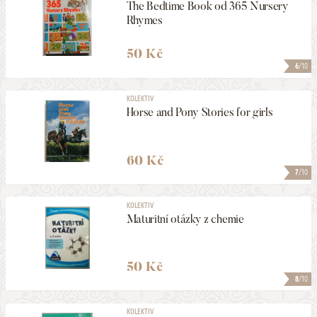
The Bedtime Book od 365 Nursery
Rhymes
50 Kč
6
/10
KOLEKTIV
Horse and Pony Stories for girls
60 Kč
7
/10
KOLEKTIV
Maturitní otázky z chemie
50 Kč
8
/10
KOLEKTIV