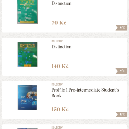
Distinction
70 Kč
9
/10
KOLEKTIV
Distinction
140 Kč
9
/10
KOLEKTIV
ProFile 1 Pre-intermediate Student´s
Book
150 Kč
8
/10
KOLEKTIV