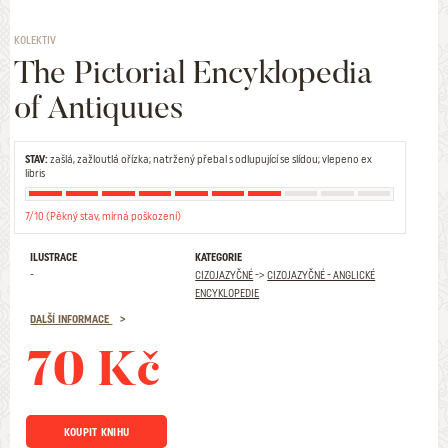
KOLEKTIV
The Pictorial Encyklopedia
of Antiquues
STAV:
zašlá, zažloutlá ořízka; natržený přebal s odlupující se slídou; vlepeno ex
libris
7/10 (Pěkný stav, mírná poškození)
ILUSTRACE
KATEGORIE
-
CIZOJAZYČNÉ
->
CIZOJAZYČNÉ - ANGLICKÉ
ENCYKLOPEDIE
DALŠÍ INFORMACE
70 Kč
KOUPIT KNIHU