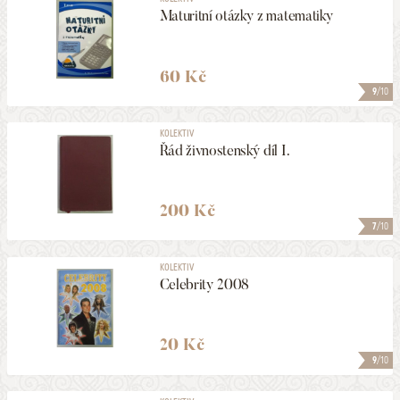
Maturitní otázky z matematiky
60 Kč
9
/10
KOLEKTIV
Řád živnostenský díl I.
200 Kč
7
/10
KOLEKTIV
Celebrity 2008
20 Kč
9
/10