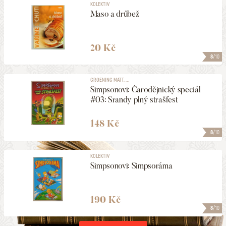
KOLEKTIV
Maso a drůbež
20 Kč
8
/10
GROENING MATT, ...
Simpsonovi: Čarodějnický speciál
#03: Srandy plný strašfest
148 Kč
8
/10
KOLEKTIV
Simpsonovi: Simpsoráma
190 Kč
8
/10