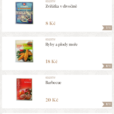
KOLEKTIV
Zvířátka v divočině
8 Kč
7
/10
KOLEKTIV
Ryby a plody moře
18 Kč
8
/10
KOLEKTIV
Barbecue
20 Kč
8
/10