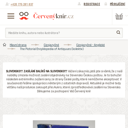
+420 775 281 837
REGISTRACE
PŘIHLÁŠENÍ
Hlavní strana
Cizojazyčné
Cizojazyčné - Anglické
The Pictorial Encyklopedia of Antiquues (kolektiv)
SLOVENSKO!!! ZASÍLÁNÍ BALÍKŮ NA SLOVENSKO!!!
Vážení zákazníci, jistě jste si všimli, že z naší
nabídky zmizela možnost zaslání objednávky na Slovensko Českou poštou. Je to bohužel
následek extrémního zvýšení ceny ze strany České pošty, které nemůžeme akceptovat. V
současnosti řešíme spolupráci s některým z ostatních dopravců. Aktuálně je možné tedy
většinu naší produkce zakoupit přes Aukro, které zprostředkovává zasílání na Slovensko.
Děkujeme za pochopení. Váš Červený knír