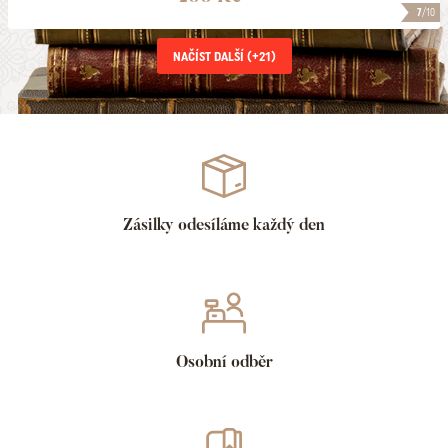
7
/10
NAČÍST DALŠÍ (+
21
)
Zásilky odesíláme každý den
Osobní odběr