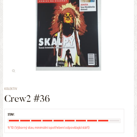
KOLEKTIV
Crew2 #36
STAV:
9/10 (Výborný stav, minimální opotřebení odpovídající stáří)