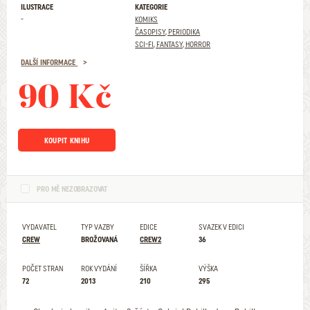
ILUSTRACE
KATEGORIE
-
KOMIKS
ČASOPISY, PERIODIKA
SCI-FI, FANTASY, HORROR
DALŠÍ INFORMACE
90 Kč
KOUPIT KNIHU
PRO MĚ NEZOBRAZOVAT
VYDAVATEL
TYP VAZBY
EDICE
SVAZEK V EDICI
CREW
BROŽOVANÁ
CREW2
36
POČET STRAN
ROK VYDÁNÍ
ŠÍŘKA
VÝŠKA
72
2013
210
295