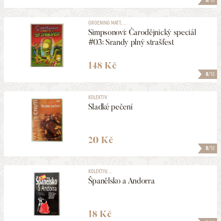
6
/10
GROENING MATT, ...
Simpsonovi: Čarodějnický speciál
#03: Srandy plný strašfest
148 Kč
8
/10
KOLEKTIV
Sladké pečení
20 Kč
8
/10
KOLEKTIV, ...
Španělsko a Andorra
18 Kč