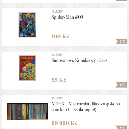
KOLEKTIV
Spider-Man #09
100 Kč
7
/10
KOLEKTIV
Simpsonovi: Komiksový nářez
95 Kč
6
/10
KOLEKTIV
MDEK - Mistrovská díla evropského
komiksu 1 - 33 (komplet)
99 990 Kč
9
/10