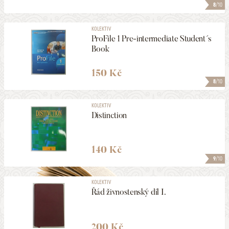
8
/10
KOLEKTIV
ProFile 1 Pre-intermediate Student´s
Book
150 Kč
8
/10
KOLEKTIV
Distinction
140 Kč
9
/10
KOLEKTIV
Řád živnostenský díl I.
200 Kč