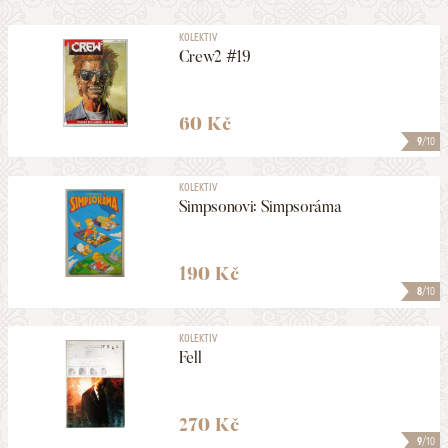
KOLEKTIV
Crew2 #19
60 Kč
9
/10
KOLEKTIV
Simpsonovi: Simpsoráma
190 Kč
8
/10
KOLEKTIV
Fell
270 Kč
9
/10