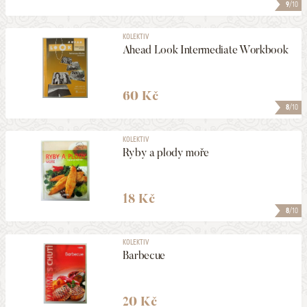
9
/10
KOLEKTIV
Ahead Look Intermediate Workbook
60 Kč
8
/10
KOLEKTIV
Ryby a plody moře
18 Kč
8
/10
KOLEKTIV
Barbecue
20 Kč