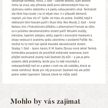
Obsahuje komiksy: Anita, 3. část - Gabriel Bobillo, Juan Bobillo
Anita se vrací, aby přinesla další porci démonických hlav na
záchranu svého obézního a k peklu odsouzeného otce. Tentokrát
ale těch hlav bude i na ní nějak moc. A v případě démonů
neplatí „víc hlav víc ví“. Spíše: víc hlav, víc práce. Zvláště, když k
některým těm hlavám patří i lítací těla. Rex Mundi, 2. část - Arvid
Nelson, Eric J Pokračování příběhu z alternativní Francie se vším,
co k počátku devatenáctého století patří. Rituální vraždy,
inkvizice, tajemní zabijáci, sekty, agenti s kovovými maskami a
stopy vedoucí k svatému grálu ukrytému v podzemí Paříže. No...
možná to to není tak úplně klasické devatenácté století...
Skalpy, 1. část - Jason Aaron, R. M. Guéra Zbrusu nová série! Temná
kriminálka posazená do prostředí indiánské rezervace, kam
přijíždí nechvalně známý rváč Dashiell Zlý kůň – a jak je jeho
zvykem, dělá problémy. Jenže jsou tu lidé mocnější a
nebezpečnější než on a jeden z nich mu dá nabídku, která se
nedá odmítnut. Bude pro něj pracovat. Dashiell má ale ještě
jedno velké tajemství. Takové, které ho může zabít.
Mohlo by vás zajímat