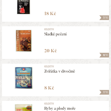
18 Kč
7
/10
KOLEKTIV
Sladké pečení
20 Kč
8
/10
KOLEKTIV
Zvířátka v divočině
8 Kč
7
/10
KOLEKTIV
Ryby a plody moře