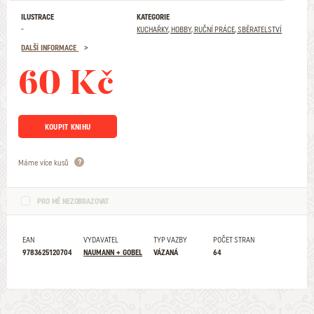
ILUSTRACE
KATEGORIE
-
KUCHAŘKY, HOBBY, RUČNÍ PRÁCE, SBĚRATELSTVÍ
DALŠÍ INFORMACE
60 Kč
KOUPIT KNIHU
Máme více kusů
PRO MĚ NEZOBRAZOVAT
EAN
VYDAVATEL
TYP VAZBY
POČET STRAN
9783625120704
NAUMANN + GOBEL
VÁZANÁ
64