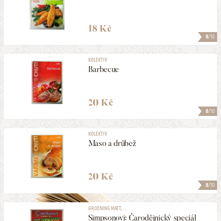
18 Kč
8
/10
KOLEKTIV
Barbecue
20 Kč
8
/10
KOLEKTIV
Maso a drůbež
20 Kč
8
/10
GROENING MATT, ...
Simpsonovi: Čarodějnický speciál