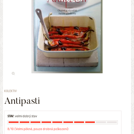
KOLEKTIV
Antipasti
STAV:
velmi dobrý stav
8/10 (Velmi pěkné, pouze drobná poškození)