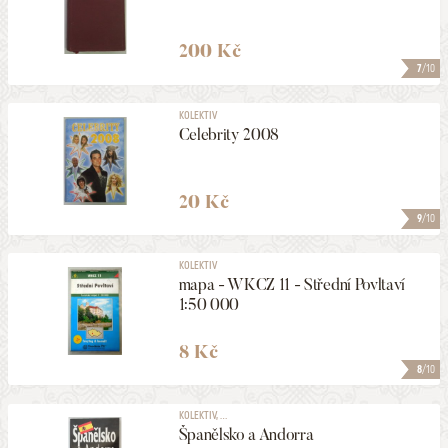
200 Kč
7
/10
KOLEKTIV
Celebrity 2008
20 Kč
9
/10
KOLEKTIV
mapa - WKCZ 11 - Střední Povltaví
1:50 000
8 Kč
8
/10
KOLEKTIV, ...
Španělsko a Andorra