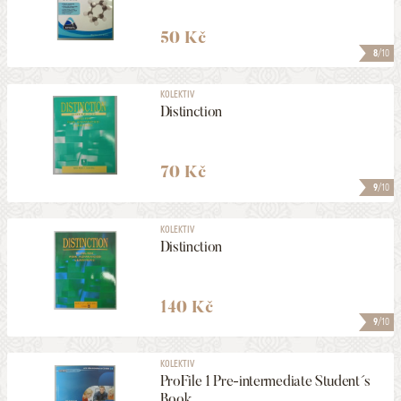
50 Kč
8
/10
KOLEKTIV
Distinction
70 Kč
9
/10
KOLEKTIV
Distinction
140 Kč
9
/10
KOLEKTIV
ProFile 1 Pre-intermediate Student´s
Book