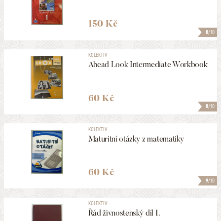
150 Kč
8
/10
KOLEKTIV
Ahead Look Intermediate Workbook
60 Kč
8
/10
KOLEKTIV
Maturitní otázky z matematiky
60 Kč
9
/10
KOLEKTIV
Řád živnostenský díl I.