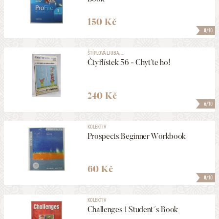
150 Kč
8
/10
ŠTÍPLOVÁ LJUBA, ...
Čtyřlístek 56 - Chyťte ho!
240 Kč
6
/10
KOLEKTIV
Prospects Beginner Workbook
60 Kč
8
/10
KOLEKTIV
Challenges 1 Student´s Book