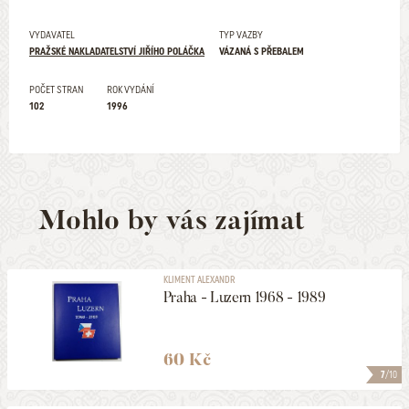
VYDAVATEL
TYP VAZBY
PRAŽSKÉ NAKLADATELSTVÍ JIŘÍHO POLÁČKA
VÁZANÁ S PŘEBALEM
POČET STRAN
ROK VYDÁNÍ
102
1996
Mohlo by vás zajímat
KLIMENT ALEXANDR
Praha - Luzern 1968 - 1989
60 Kč
7
/10