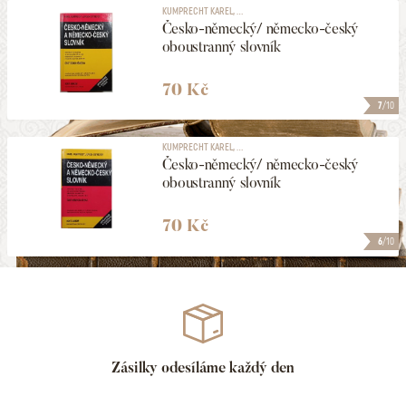
KUMPRECHT KAREL, ...
Česko-německý/ německo-český
oboustranný slovník
70 Kč
7
/10
KUMPRECHT KAREL, ...
Česko-německý/ německo-český
oboustranný slovník
70 Kč
6
/10
Zásilky odesíláme každý den