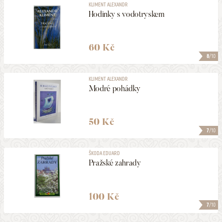
KLIMENT ALEXANDR
Hodinky s vodotryskem
60 Kč
8
/10
KLIMENT ALEXANDR
Modré pohádky
50 Kč
7
/10
ŠKODA EDUARD
Pražské zahrady
100 Kč
7
/10