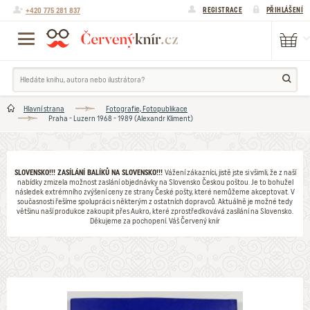
+420 775 281 837
REGISTRACE
PŘIHLÁŠENÍ
Hlavní strana
Fotografie, Fotopublikace
Praha - Luzern 1968 - 1989 (Alexandr Kliment)
SLOVENSKO!!! ZASÍLÁNÍ BALÍKŮ NA SLOVENSKO!!!
Vážení zákazníci, jistě jste si všimli, že z naší
nabídky zmizela možnost zaslání objednávky na Slovensko Českou poštou. Je to bohužel
následek extrémního zvýšení ceny ze strany České pošty, které nemůžeme akceptovat. V
současnosti řešíme spolupráci s některým z ostatních dopravců. Aktuálně je možné tedy
většinu naší produkce zakoupit přes Aukro, které zprostředkovává zasílání na Slovensko.
Děkujeme za pochopení. Váš Červený knír