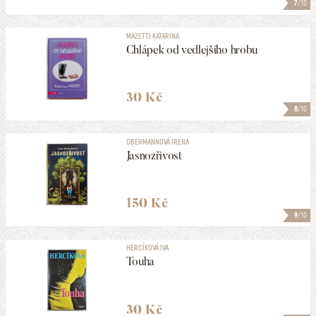
7
/10
MAZETTI KATARINA
Chlápek od vedlejšího hrobu
30 Kč
8
/10
OBERMANNOVÁ IRENA
Jasnozřivost
150 Kč
9
/10
HERCÍKOVÁ IVA
Touha
30 Kč