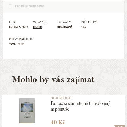
PRO MĚ NEZOBRAZOVAT
ISBN
VYDAVATEL
TYP VAZBY
POČET STRAN
80-85872-10-2
MOTTO
BROŽOVANÁ
186
ROK VYDÁNÍ OD - DO
1994 - 2001
Mohlo by vás zajímat
KIRSCHNER JOSEF
Pomoz si sám, stejně ti nikdo jiný
nepomůže
40 Kč