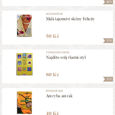
8
/10
WELDONOVÁ FAY
Malá tajemství slečny Felicity
50 Kč
7
/10
THOMASSOVÁ CHANTAL
Najděte svůj vlastní styl
80 Kč
7
/10
BRYNDOVÁ JANA
Ani ryba ani rak
40 Kč