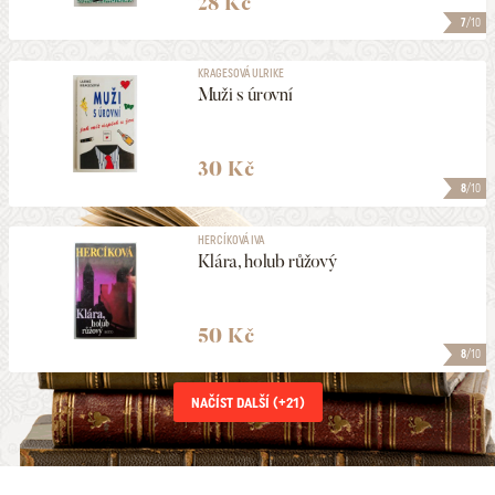
28 Kč
7
/10
KRAGESOVÁ ULRIKE
Muži s úrovní
30 Kč
8
/10
HERCÍKOVÁ IVA
Klára, holub růžový
50 Kč
8
/10
NAČÍST DALŠÍ (+
21
)