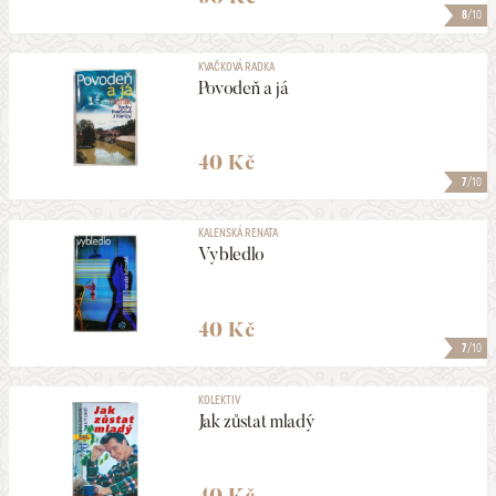
8
/10
KVAČKOVÁ RADKA
Povodeň a já
40 Kč
7
/10
KALENSKÁ RENATA
Vybledlo
40 Kč
7
/10
KOLEKTIV
Jak zůstat mladý
40 Kč