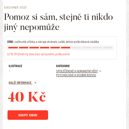
KIRSCHNER JOSEF
Pomoz si sám, stejně ti nikdo
jiný nepomůže
STAV:
zažloutlá ořízka a okraje stránek; zašlá, lehce poškrábaná obálka
6/10 (Průměrný stav, bez výrazného poškození)
ILUSTRACE
KATEGORIE
-
SPOLEČENSKÉ A HUMANITNÍ VĚDY
->
PSYCHOLOGIE A OSOBNÍ ROZVOJ
DALŠÍ INFORMACE
40 Kč
KOUPIT KNIHU