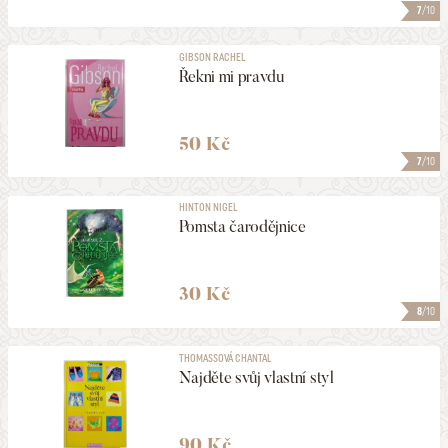
7
/10
GIBSON RACHEL
Řekni mi pravdu
50 Kč
7
/10
HINTON NIGEL
Pomsta čarodějnice
30 Kč
8
/10
THOMASSOVÁ CHANTAL
Najděte svůj vlastní styl
90 Kč