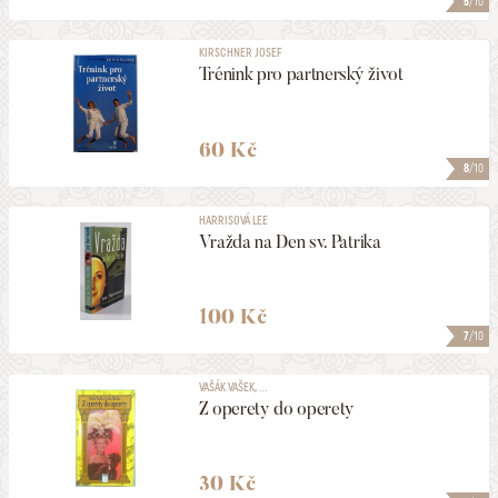
5
/10
KIRSCHNER JOSEF
Trénink pro partnerský život
60 Kč
8
/10
HARRISOVÁ LEE
Vražda na Den sv. Patrika
100 Kč
7
/10
VAŠÁK VAŠEK, ...
Z operety do operety
30 Kč