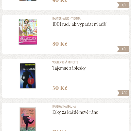
8
/10
BAXTER-WRIGHT EMMA
1001 rad, jak vypadat mladší
80 Kč
8
/10
WALTERSOVÁ MINETTE
Tajemné záblesky
30 Kč
7
/10
PAWLOWSKÁ HALINA
Díky za každé nové ráno