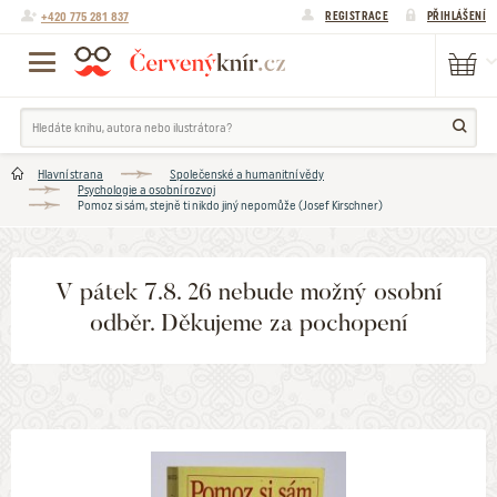
+420 775 281 837
REGISTRACE
PŘIHLÁŠENÍ
Hlavní strana
Společenské a humanitní vědy
Psychologie a osobní rozvoj
Pomoz si sám, stejně ti nikdo jiný nepomůže (Josef Kirschner)
V pátek 7.8. 26 nebude možný osobní
odběr. Děkujeme za pochopení