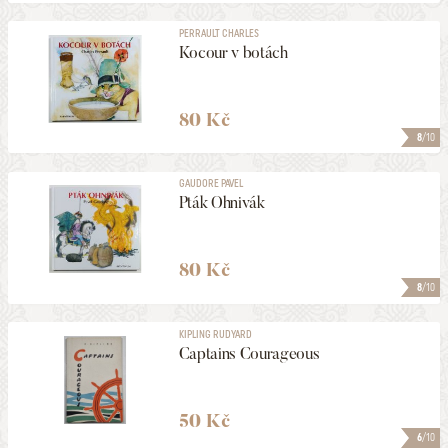
PERRAULT CHARLES
Kocour v botách
80 Kč
8
/10
GAUDORE PAVEL
Pták Ohnivák
80 Kč
8
/10
KIPLING RUDYARD
Captains Courageous
50 Kč
6
/10