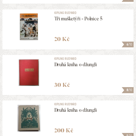
KIPLING RUDYARD
Tři mušketýři - Polnice 5
20 Kč
6
/10
KIPLING RUDYARD
Druhá kniha o džungli
30 Kč
8
/10
KIPLING RUDYARD
Druhá kniha o džungli
200 Kč
5
/10