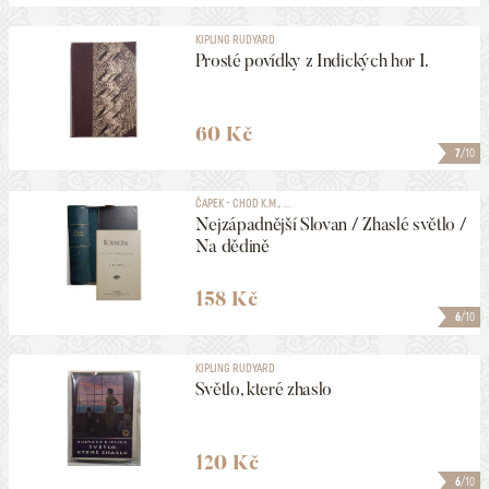
KIPLING RUDYARD
Prosté povídky z Indických hor I.
60 Kč
7
/10
ČAPEK - CHOD K.M., ...
Nejzápadnější Slovan / Zhaslé světlo /
Na dědině
158 Kč
6
/10
KIPLING RUDYARD
Světlo, které zhaslo
120 Kč
6
/10