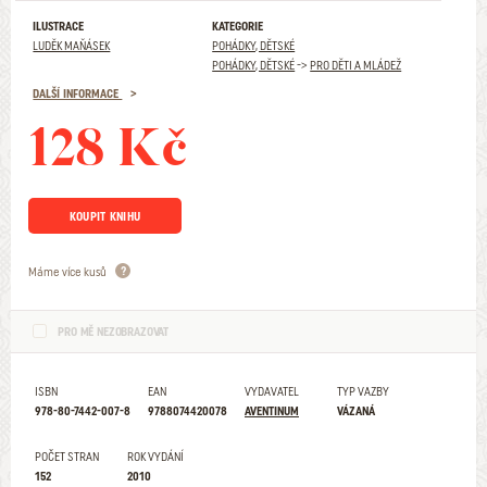
ILUSTRACE
KATEGORIE
LUDĚK MAŇÁSEK
POHÁDKY, DĚTSKÉ
POHÁDKY, DĚTSKÉ
->
PRO DĚTI A MLÁDEŽ
DALŠÍ INFORMACE
128 Kč
KOUPIT KNIHU
Máme více kusů
PRO MĚ NEZOBRAZOVAT
ISBN
EAN
VYDAVATEL
TYP VAZBY
978-80-7442-007-8
9788074420078
AVENTINUM
VÁZANÁ
POČET STRAN
ROK VYDÁNÍ
152
2010