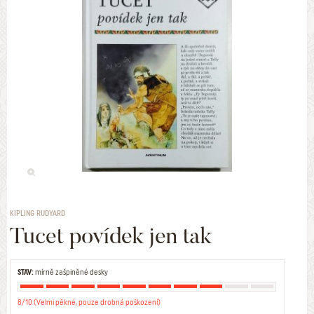
KIPLING RUDYARD
Tucet povídek jen tak
STAV:
mírně zašpiněné desky
8/10 (Velmi pěkné, pouze drobná poškození)