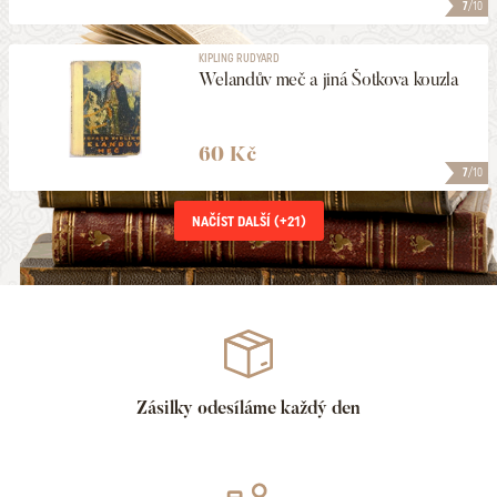
7
/10
KIPLING RUDYARD
Welandův meč a jiná Šotkova kouzla
60 Kč
7
/10
NAČÍST DALŠÍ (+
21
)
Zásilky odesíláme každý den