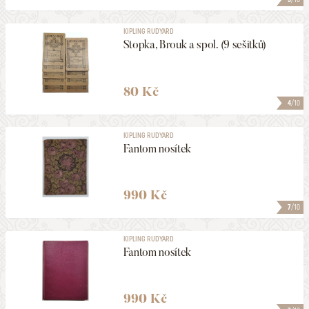
KIPLING RUDYARD
Stopka, Brouk a spol. (9 sešitků)
80 Kč
4
/10
KIPLING RUDYARD
Fantom nosítek
990 Kč
7
/10
KIPLING RUDYARD
Fantom nosítek
990 Kč