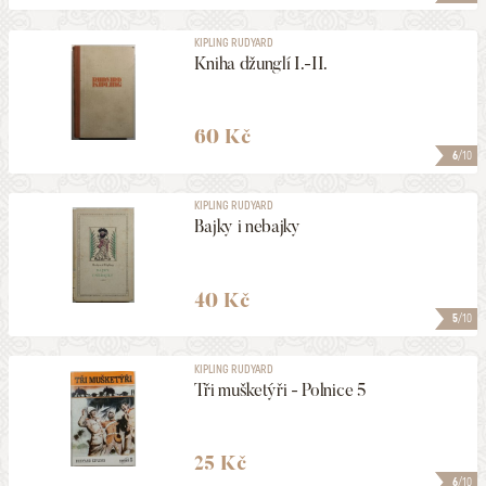
KIPLING RUDYARD
Kniha džunglí I.-II.
60 Kč
6
/10
KIPLING RUDYARD
Bajky i nebajky
40 Kč
5
/10
KIPLING RUDYARD
Tři mušketýři - Polnice 5
25 Kč
6
/10