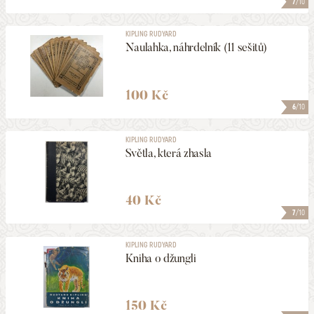
7
/10
KIPLING RUDYARD
Naulahka, náhrdelník (11 sešitů)
100 Kč
6
/10
KIPLING RUDYARD
Světla, která zhasla
40 Kč
7
/10
KIPLING RUDYARD
Kniha o džungli
150 Kč