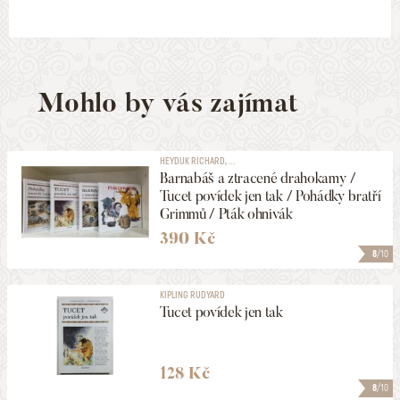
Mohlo by vás zajímat
HEYDUK RICHARD, ...
Barnabáš a ztracené drahokamy /
Tucet povídek jen tak / Pohádky bratří
Grimmů / Pták ohnivák
390 Kč
8
/10
KIPLING RUDYARD
Tucet povídek jen tak
128 Kč
8
/10